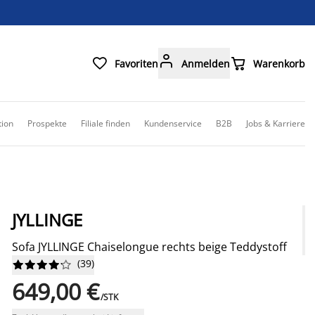



Favoriten
Anmelden
Warenkorb
tion
Prospekte
Filiale finden
Kundenservice
B2B
Jobs & Karriere
JYLLINGE
Sofa JYLLINGE Chaiselongue rechts beige Teddystoff
(
39
)










649,00 €
/STK