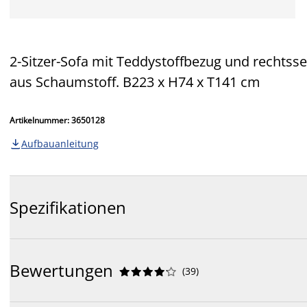
2-Sitzer-Sofa mit Teddystoffbezug und rechtsse
aus Schaumstoff. B223 x H74 x T141 cm
Artikelnummer: 3650128
Aufbauanleitung

Spezifikationen
Bewertungen
(
39
)









