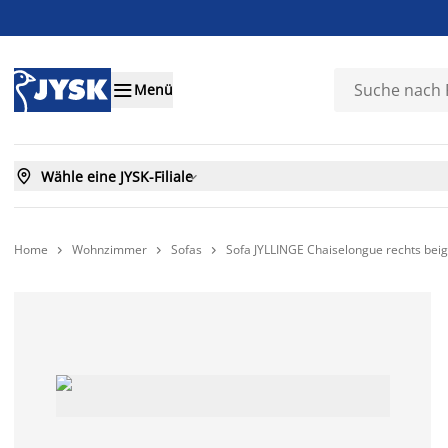

Menü

Wähle eine JYSK-Filiale

Home
Wohnzimmer
Sofas
Sofa JYLLINGE Chaiselongue rechts beig


