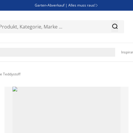
Garten-Abverkauf | Alles muss raus!

Deal Days | Spare bis zu 60%


Bist du Unternehmer? Entdecke JYSK-B2B

Esszimmerstuhl ADSLEV um nur 40€

Inspira
e Teddystoff