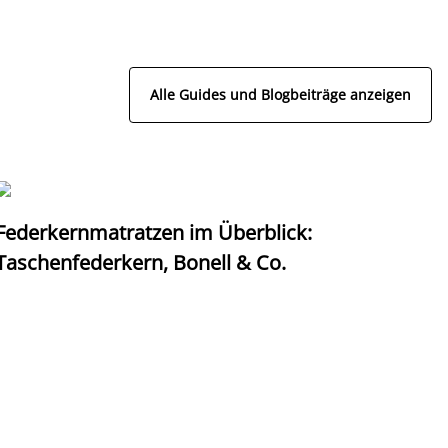
Alle Guides und Blogbeiträge anzeigen
Federkernmatratzen im Überblick:
T
Taschenfederkern, Bonell & Co.
K