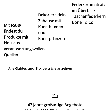
Federkernmatratze
M
im Überblick:
K
Dekoriere dein
Taschenfederkern,
u
Zuhause mit
Bonell & Co.
K
Mit FSC®
Kunstblumen
findest du
und
Produkte mit
Kunstpflanzen
Holz aus
verantwortungsvollen
Quellen
Alle Guides und Blogbeiträge anzeigen

47 Jahre großartige Angebote