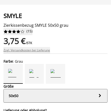
SMYLE
Zierkissenbezug SMYLE 50x50 grau
(
15
)










3,75 €
/STK
Zzgl. Versandkosten bei Lieferung
Farbe
: Grau
Größe

50x50
Lieferung oder Abholung?