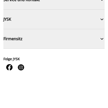

JYSK

Firmensitz
Folge JYSK

