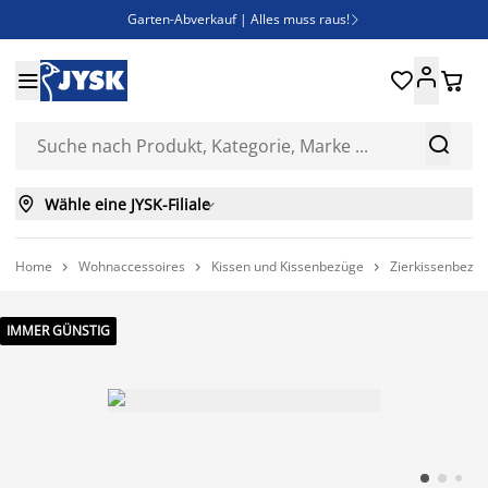
Garten-Abverkauf | Alles muss raus!

Deal Days | Spare bis zu 60%





Bist du Unternehmer? Entdecke JYSK-B2B

Esszimmerstuhl ADSLEV um nur 40€



Wähle eine JYSK-Filiale

Home
Wohnaccessoires
Kissen und Kissenbezüge
Zierkissenbezü



IMMER GÜNSTIG