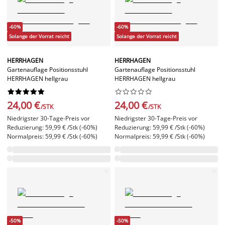
-60%
-60%
Solange der Vorrat reicht
Solange der Vorrat reicht
HERRHAGEN
HERRHAGEN
Gartenauflage Positionsstuhl
Gartenauflage Positionsstuhl
HERRHAGEN hellgrau
HERRHAGEN hellgrau




















24,00 €
24,00 €
/STK
/STK
Niedrigster 30-Tage-Preis vor
Niedrigster 30-Tage-Preis vor
Reduzierung: 59,99 € /Stk (-60%)
Reduzierung: 59,99 € /Stk (-60%)
Normalpreis: 59,99 € /Stk (-60%)
Normalpreis: 59,99 € /Stk (-60%)
-50%
-50%