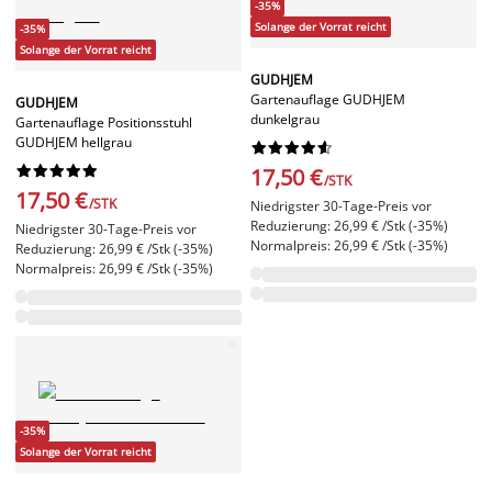
-35%
Solange der Vorrat reicht
-35%
Solange der Vorrat reicht
GUDHJEM
Gartenauflage GUDHJEM
GUDHJEM
dunkelgrau
Gartenauflage Positionsstuhl
GUDHJEM hellgrau




















17,50 €
/STK
17,50 €
/STK
Niedrigster 30-Tage-Preis vor
Reduzierung: 26,99 € /Stk (-35%)
Niedrigster 30-Tage-Preis vor
Normalpreis: 26,99 € /Stk (-35%)
Reduzierung: 26,99 € /Stk (-35%)
Normalpreis: 26,99 € /Stk (-35%)
-35%
Solange der Vorrat reicht