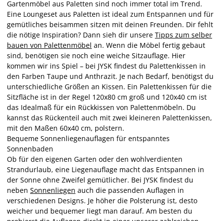
Gartenmöbel aus Paletten sind noch immer total im Trend.
Eine Loungeset aus Paletten ist ideal zum Entspannen und für
gemütliches beisammen sitzen mit deinen Freunden. Dir fehlt
die nötige Inspiration? Dann sieh dir unsere
Tipps zum selber
bauen von Palettenmöbel
an. Wenn die Möbel fertig gebaut
sind, benötigen sie noch eine weiche Sitzauflage. Hier
kommen wir ins Spiel – bei JYSK findest du Palettenkissen in
den Farben Taupe und Anthrazit. Je nach Bedarf, benötigst du
unterschiedliche Größen an Kissen. Ein Palettenkissen für die
Sitzfläche ist in der Regel 120x80 cm groß und 120x40 cm ist
das Idealmaß für ein Rückkissen von Palettenmöbeln. Du
kannst das Rückenteil auch mit zwei kleineren Palettenkissen,
mit den Maßen 60x40 cm, polstern.
Bequeme Sonnenliegenauflagen für entspanntes
Sonnenbaden
Ob für den eigenen Garten oder den wohlverdienten
Strandurlaub, eine Liegenauflage macht das Entspannen in
der Sonne ohne Zweifel gemütlicher. Bei JYSK findest du
neben
Sonnenliegen
auch die passenden Auflagen in
verschiedenen Designs. Je höher die Polsterung ist, desto
weicher und bequemer liegt man darauf. Am besten du