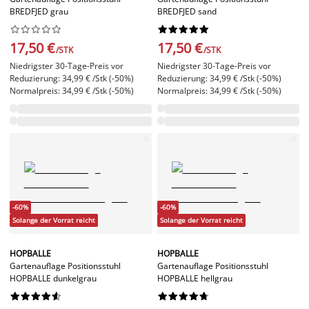
BREDFJED grau
BREDFJED sand




















17,50 €
17,50 €
/STK
/STK
Niedrigster 30-Tage-Preis vor
Niedrigster 30-Tage-Preis vor
Reduzierung: 34,99 € /Stk (-50%)
Reduzierung: 34,99 € /Stk (-50%)
Normalpreis: 34,99 € /Stk (-50%)
Normalpreis: 34,99 € /Stk (-50%)
-60%
-60%
Solange der Vorrat reicht
Solange der Vorrat reicht
HOPBALLE
HOPBALLE
Gartenauflage Positionsstuhl
Gartenauflage Positionsstuhl
HOPBALLE dunkelgrau
HOPBALLE hellgrau



















