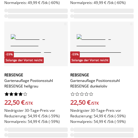
Normalpreis: 49,99 € /Stk (-60%)
Normalpreis: 49,99 € /Stk (-60%)
-59%
-59%
Solange der Vorrat reicht
Solange der Vorrat reicht
REBSENGE
REBSENGE
Gartenauflage Postionsstuhl
Gartenauflage Positionsstuhl
REBSENGE hellgrau
REBSENGE dunkeloliv




















22,50 €
22,50 €
/STK
/STK
Niedrigster 30-Tage-Preis vor
Niedrigster 30-Tage-Preis vor
Reduzierung: 54,99 € /Stk (-59%)
Reduzierung: 54,99 € /Stk (-59%)
Normalpreis: 54,99 € /Stk (-59%)
Normalpreis: 54,99 € /Stk (-59%)