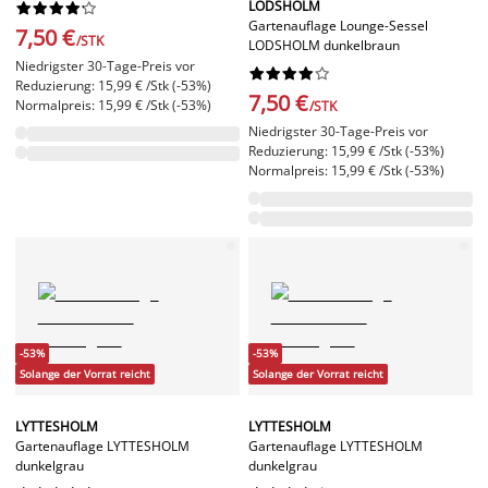
LODSHOLM










Gartenauflage Lounge-Sessel
7,50 €
/STK
LODSHOLM dunkelbraun
Niedrigster 30-Tage-Preis vor










Reduzierung: 15,99 € /Stk (-53%)
7,50 €
Normalpreis: 15,99 € /Stk (-53%)
/STK
Niedrigster 30-Tage-Preis vor
Reduzierung: 15,99 € /Stk (-53%)
Normalpreis: 15,99 € /Stk (-53%)
-53%
-53%
Solange der Vorrat reicht
Solange der Vorrat reicht
LYTTESHOLM
LYTTESHOLM
Gartenauflage LYTTESHOLM
Gartenauflage LYTTESHOLM
dunkelgrau
dunkelgrau