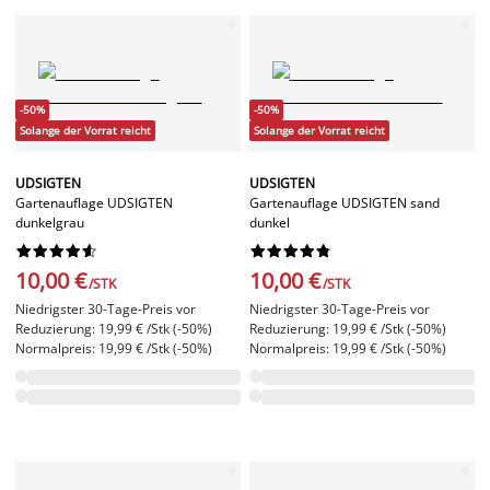
-50%
-50%
Solange der Vorrat reicht
Solange der Vorrat reicht
UDSIGTEN
UDSIGTEN
Gartenauflage UDSIGTEN
Gartenauflage UDSIGTEN sand
dunkelgrau
dunkel




















10,00 €
10,00 €
/STK
/STK
Niedrigster 30-Tage-Preis vor
Niedrigster 30-Tage-Preis vor
Reduzierung: 19,99 € /Stk (-50%)
Reduzierung: 19,99 € /Stk (-50%)
Normalpreis: 19,99 € /Stk (-50%)
Normalpreis: 19,99 € /Stk (-50%)