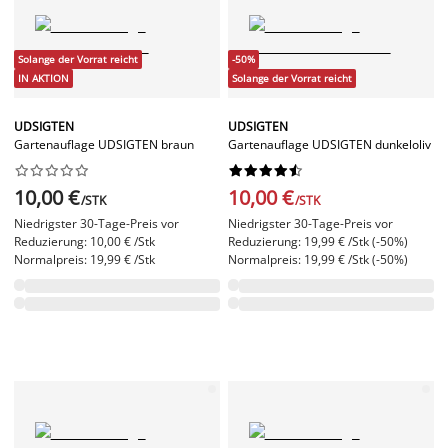
Solange der Vorrat reicht
-50%
IN AKTION
Solange der Vorrat reicht
UDSIGTEN
UDSIGTEN
Gartenauflage UDSIGTEN braun
Gartenauflage UDSIGTEN dunkeloliv




















10,00 €
10,00 €
/STK
/STK
Niedrigster 30-Tage-Preis vor
Niedrigster 30-Tage-Preis vor
Reduzierung: 10,00 € /Stk
Reduzierung: 19,99 € /Stk (-50%)
Normalpreis: 19,99 € /Stk
Normalpreis: 19,99 € /Stk (-50%)