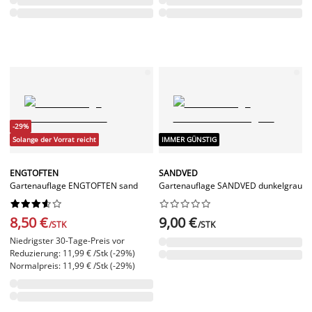
-29%
Solange der Vorrat reicht
IMMER GÜNSTIG
ENGTOFTEN
SANDVED
Gartenauflage ENGTOFTEN sand
Gartenauflage SANDVED dunkelgrau




















8,50 €
9,00 €
/STK
/STK
Niedrigster 30-Tage-Preis vor
Reduzierung: 11,99 € /Stk (-29%)
Normalpreis: 11,99 € /Stk (-29%)