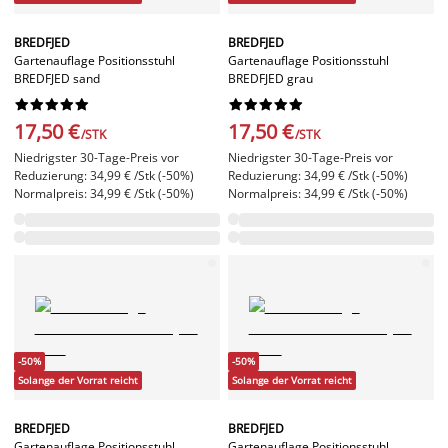
BREDFJED
BREDFJED
Gartenauflage Positionsstuhl
Gartenauflage Positionsstuhl
BREDFJED sand
BREDFJED grau




















17,50 €
17,50 €
/STK
/STK
Niedrigster 30-Tage-Preis vor
Niedrigster 30-Tage-Preis vor
Reduzierung: 34,99 € /Stk (-50%)
Reduzierung: 34,99 € /Stk (-50%)
Normalpreis: 34,99 € /Stk (-50%)
Normalpreis: 34,99 € /Stk (-50%)
-50%
-50%
Solange der Vorrat reicht
Solange der Vorrat reicht
BREDFJED
BREDFJED
Gartenauflage Positionsstuhl
Gartenauflage Positionsstuhl