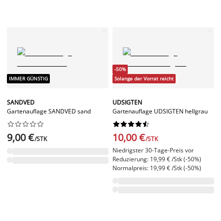
-50%
IMMER GÜNSTIG
Solange der Vorrat reicht
SANDVED
UDSIGTEN
Gartenauflage SANDVED sand
Gartenauflage UDSIGTEN hellgrau




















9,00 €
10,00 €
/STK
/STK
Niedrigster 30-Tage-Preis vor
Reduzierung: 19,99 € /Stk (-50%)
Normalpreis: 19,99 € /Stk (-50%)