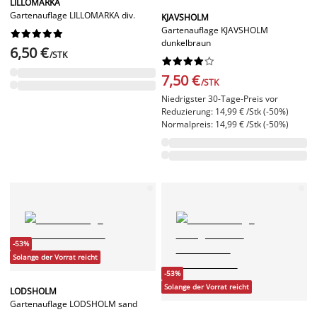
LILLOMARKA
Gartenauflage LILLOMARKA div.
KJAVSHOLM
Gartenauflage KJAVSHOLM










dunkelbraun
6,50 €
/STK










7,50 €
/STK
Niedrigster 30-Tage-Preis vor
Reduzierung: 14,99 € /Stk (-50%)
Normalpreis: 14,99 € /Stk (-50%)
-53%
Solange der Vorrat reicht
-53%
Solange der Vorrat reicht
LODSHOLM
Gartenauflage LODSHOLM sand