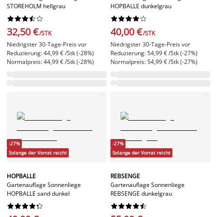
STOREHOLM hellgrau
HOPBALLE dunkelgrau




















32,50 €
40,00 €
/STK
/STK
Niedrigster 30-Tage-Preis vor
Niedrigster 30-Tage-Preis vor
Reduzierung: 44,99 € /Stk (-28%)
Reduzierung: 54,99 € /Stk (-27%)
Normalpreis: 44,99 € /Stk (-28%)
Normalpreis: 54,99 € /Stk (-27%)
-27%
-27%
Solange der Vorrat reicht
Solange der Vorrat reicht
HOPBALLE
REBSENGE
Gartenauflage Sonnenliege
Gartenauflage Sonnenliege
HOPBALLE sand dunkel
REBSENGE dunkelgrau



















