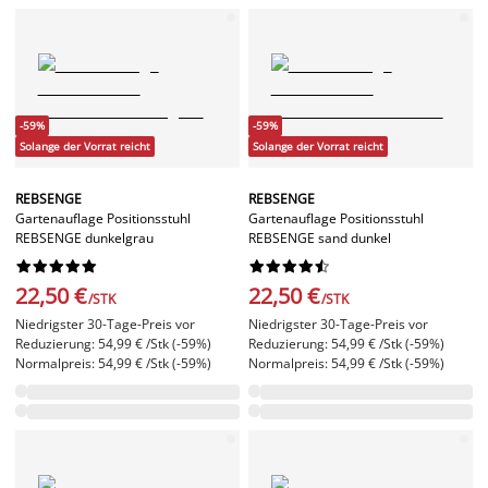
-59%
-59%
Solange der Vorrat reicht
Solange der Vorrat reicht
REBSENGE
REBSENGE
Gartenauflage Positionsstuhl
Gartenauflage Positionsstuhl
REBSENGE dunkelgrau
REBSENGE sand dunkel




















22,50 €
22,50 €
/STK
/STK
Niedrigster 30-Tage-Preis vor
Niedrigster 30-Tage-Preis vor
Reduzierung: 54,99 € /Stk (-59%)
Reduzierung: 54,99 € /Stk (-59%)
Normalpreis: 54,99 € /Stk (-59%)
Normalpreis: 54,99 € /Stk (-59%)