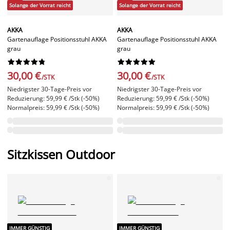
Solange der Vorrat reicht
Solange der Vorrat reicht
AKKA
AKKA
Gartenauflage Positionsstuhl AKKA
Gartenauflage Positionsstuhl AKKA
grau
grau




















30,00 €
30,00 €
/STK
/STK
Niedrigster 30-Tage-Preis vor
Niedrigster 30-Tage-Preis vor
Reduzierung: 59,99 € /Stk (-50%)
Reduzierung: 59,99 € /Stk (-50%)
Normalpreis: 59,99 € /Stk (-50%)
Normalpreis: 59,99 € /Stk (-50%)
Sitzkissen Outdoor
IMMER GÜNSTIG
IMMER GÜNSTIG