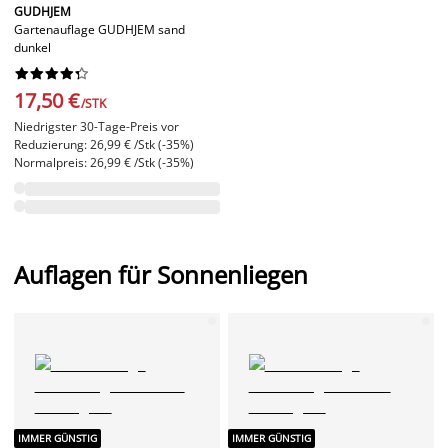
GUDHJEM
Gartenauflage GUDHJEM sand
dunkel










17,50 €
/STK
Niedrigster 30-Tage-Preis vor
Reduzierung: 26,99 € /Stk (-35%)
Normalpreis: 26,99 € /Stk (-35%)
Auflagen für Sonnenliegen
IMMER GÜNSTIG
IMMER GÜNSTIG