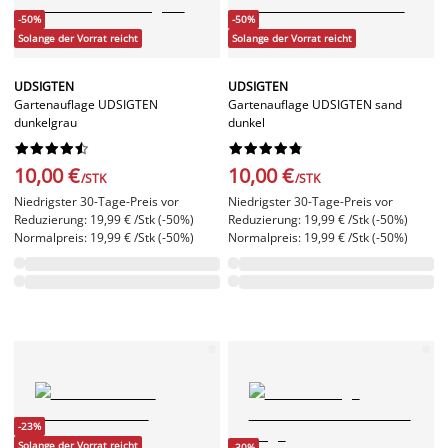
-50%
-50%
Solange der Vorrat reicht
Solange der Vorrat reicht
UDSIGTEN
UDSIGTEN
Gartenauflage UDSIGTEN
Gartenauflage UDSIGTEN sand
dunkelgrau
dunkel




















10,00 €
10,00 €
/STK
/STK
Niedrigster 30-Tage-Preis vor
Niedrigster 30-Tage-Preis vor
Reduzierung: 19,99 € /Stk (-50%)
Reduzierung: 19,99 € /Stk (-50%)
Normalpreis: 19,99 € /Stk (-50%)
Normalpreis: 19,99 € /Stk (-50%)
-23%
Solange der Vorrat reicht
-30%