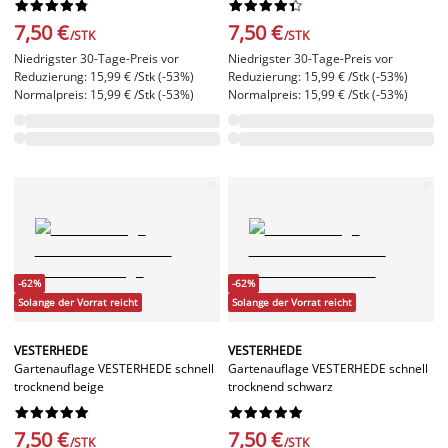




















7,50 €
7,50 €
/STK
/STK
Niedrigster 30-Tage-Preis vor
Niedrigster 30-Tage-Preis vor
Reduzierung: 15,99 € /Stk (-53%)
Reduzierung: 15,99 € /Stk (-53%)
Normalpreis: 15,99 € /Stk (-53%)
Normalpreis: 15,99 € /Stk (-53%)
-62%
-62%
Solange der Vorrat reicht
Solange der Vorrat reicht
VESTERHEDE
VESTERHEDE
Gartenauflage VESTERHEDE schnell
Gartenauflage VESTERHEDE schnell
trocknend beige
trocknend schwarz




















7,50 €
7,50 €
/STK
/STK