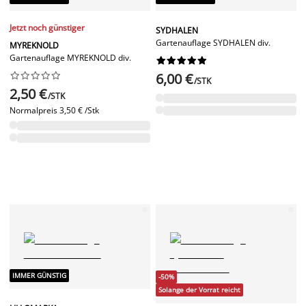
Jetzt noch günstiger
SYDHALEN
Gartenauflage SYDHALEN div.
MYREKNOLD
Gartenauflage MYREKNOLD div.




















6,00 €
/STK
2,50 €
/STK
Normalpreis
3,50 € /Stk
IMMER GÜNSTIG
-50%
Solange der Vorrat reicht