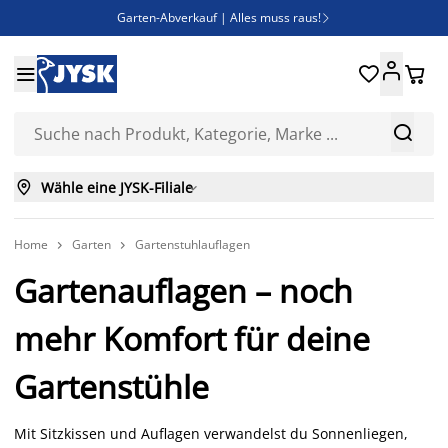
Garten-Abverkauf | Alles muss raus!

Deal Days | Spare bis zu 60%





Bist du Unternehmer? Entdecke JYSK-B2B

Esszimmerstuhl ADSLEV um nur 40€



Wähle eine JYSK-Filiale

Home
Garten
Gartenstuhlauflagen


Gartenauflagen – noch
mehr Komfort für deine
Gartenstühle
Mit Sitzkissen und Auflagen verwandelst du Sonnenliegen,