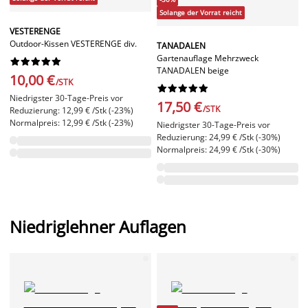
Solange der Vorrat reicht
VESTERENGE
Outdoor-Kissen VESTERENGE div.
TANADALEN
Gartenauflage Mehrzweck










TANADALEN beige
10,00 €
/STK










Niedrigster 30-Tage-Preis vor
17,50 €
/STK
Reduzierung: 12,99 € /Stk (-23%)
Normalpreis: 12,99 € /Stk (-23%)
Niedrigster 30-Tage-Preis vor
Reduzierung: 24,99 € /Stk (-30%)
Normalpreis: 24,99 € /Stk (-30%)
Niedriglehner Auflagen