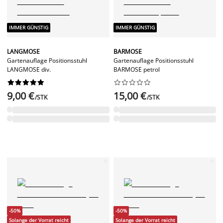
IMMER GÜNSTIG
IMMER GÜNSTIG
LANGMOSE
BARMOSE
Gartenauflage Positionsstuhl
Gartenauflage Positionsstuhl
LANGMOSE div.
BARMOSE petrol




















9,00 €
15,00 €
/STK
/STK
-50%
-50%
Solange der Vorrat reicht
Solange der Vorrat reicht