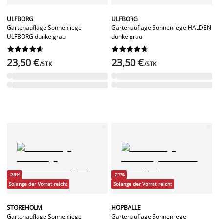
ULFBORG
ULFBORG
Gartenauflage Sonnenliege
Gartenauflage Sonnenliege HALDEN
ULFBORG dunkelgrau
dunkelgrau




















23,50 €
23,50 €
/STK
/STK
-28%
-27%
Solange der Vorrat reicht
Solange der Vorrat reicht
STOREHOLM
HOPBALLE
Gartenauflage Sonnenliege
Gartenauflage Sonnenliege