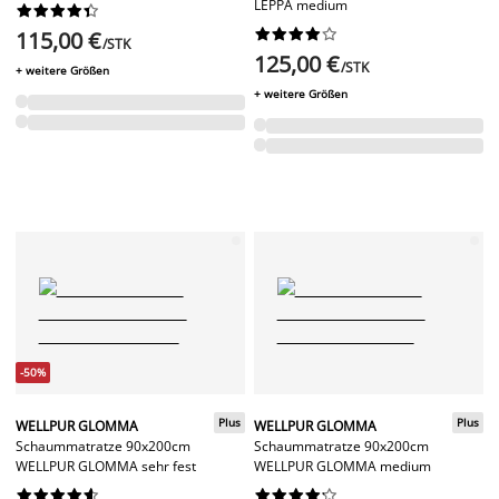
LEPPA medium




















115,00 €
/STK
125,00 €
/STK
+ weitere Größen
+ weitere Größen
-50%
Plus
Plus
WELLPUR GLOMMA
WELLPUR GLOMMA
Schaummatratze 90x200cm
Schaummatratze 90x200cm
WELLPUR GLOMMA sehr fest
WELLPUR GLOMMA medium



















