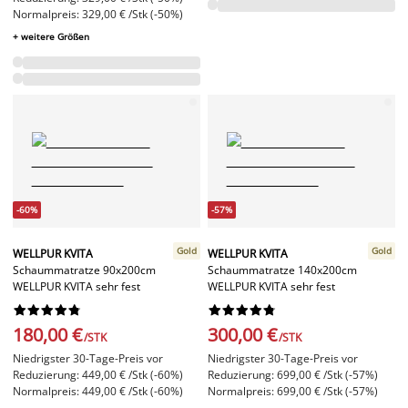
Normalpreis: 329,00 € /Stk (-50%)
+ weitere Größen
-60%
-57%
Gold
Gold
WELLPUR KVITA
WELLPUR KVITA
Schaummatratze 90x200cm
Schaummatratze 140x200cm
WELLPUR KVITA sehr fest
WELLPUR KVITA sehr fest




















180,00 €
300,00 €
/STK
/STK
Niedrigster 30-Tage-Preis vor
Niedrigster 30-Tage-Preis vor
Reduzierung: 449,00 € /Stk (-60%)
Reduzierung: 699,00 € /Stk (-57%)
Normalpreis: 449,00 € /Stk (-60%)
Normalpreis: 699,00 € /Stk (-57%)