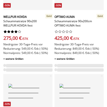
-50%
-50%
Gold
Gold
WELLPUR HOVDA
OPTIMO AUMA
Schaummatratze 90x200
Schaummatratze 90x200cm
WELLPUR HOVDA fest
OPTIMO AUMA fest




















275,00 €
425,00 €
/STK
/STK
Niedrigster 30-Tage-Preis vor
Niedrigster 30-Tage-Preis vor
Reduzierung: 549,00 € /Stk (-50%)
Reduzierung: 849,00 € /Stk (-50%)
Normalpreis: 549,00 € /Stk (-50%)
Normalpreis: 849,00 € /Stk (-50%)
+ weitere Größen
+ weitere Größen
-50%