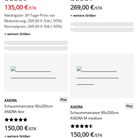
135,00 €
269,00 €
/STK
/STK
Niedrigster 30-Tage-Preis vor
+ weitere Größen
Reduzierung: 269,00 € /Stk (-50%)
Normalpreis: 269,00 € /Stk (-50%)
+ weitere Größen
Plus
ANDRA
Schaummatratze 90x200cm
Plus
ANDRA
ANDRA fest
Schaummatratze 90x200cm
ANDRA M medium




















150,00 €
/STK
150,00 €
/STK
+ weitere Größen