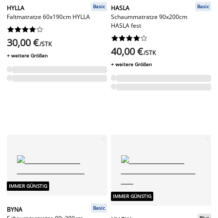
Basic
Basic
HYLLA
HASLA
Faltmatratze 60x190cm HYLLA
Schaummatratze 90x200cm
HASLA fest




















30,00 €
/STK
40,00 €
/STK
+ weitere Größen
+ weitere Größen
IMMER GÜNSTIG
IMMER GÜNSTIG
Basic
BYNA
Plus