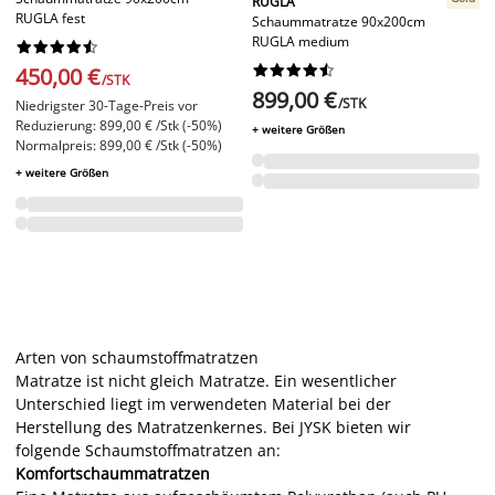
RUGLA
RUGLA fest
Schaummatratze 90x200cm
RUGLA medium




















450,00 €
/STK
899,00 €
/STK
Niedrigster 30-Tage-Preis vor
Reduzierung: 899,00 € /Stk (-50%)
+ weitere Größen
Normalpreis: 899,00 € /Stk (-50%)
+ weitere Größen
Arten von schaumstoffmatratzen
Matratze ist nicht gleich Matratze. Ein wesentlicher
Unterschied liegt im verwendeten Material bei der
Herstellung des Matratzenkernes. Bei JYSK bieten wir
folgende Schaumstoffmatratzen an:
Komfortschaummatratzen