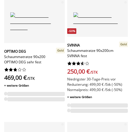
-50%
Gold
SVINNA
Schaummatratze 90x200cm
Gold
OPTIMO DEG
SVINNA fest
Schaummatratze 90x200
OPTIMO DEG sehr fest




















250,00 €
/STK
469,00 €
/STK
Niedrigster 30-Tage-Preis vor
Reduzierung: 499,00 € /Stk (-50%)
+ weitere Größen
Normalpreis: 499,00 € /Stk (-50%)
+ weitere Größen