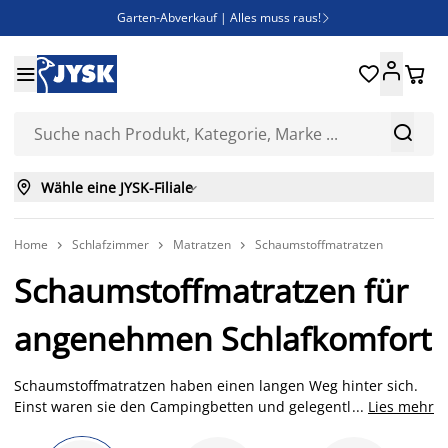
Garten-Abverkauf | Alles muss raus!

SALE | Spare bis zu 70%





Bist du Unternehmer? Entdecke JYSK-B2B

Esszimmerstuhl ADSLEV um nur 40€



Wähle eine JYSK-Filiale

Home
Schlafzimmer
Matratzen
Schaumstoffmatratzen



Schaumstoffmatratzen für
angenehmen Schlafkomfort
Schaumstoffmatratzen haben einen langen Weg hinter sich.
Einst waren sie den Campingbetten und gelegentlichen
...
Lies mehr
Gästebetten vorbehalten, heute sind sie eine echte