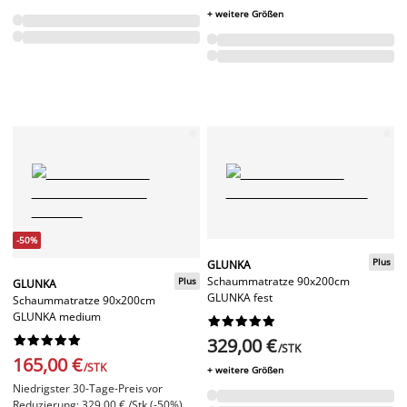
+ weitere Größen
-50%
Plus
GLUNKA
Schaummatratze 90x200cm
Plus
GLUNKA
GLUNKA fest
Schaummatratze 90x200cm
GLUNKA medium




















329,00 €
/STK
165,00 €
/STK
+ weitere Größen
Niedrigster 30-Tage-Preis vor
Reduzierung: 329,00 € /Stk (-50%)