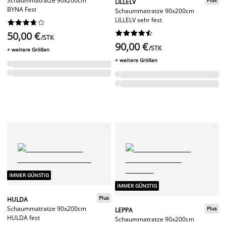
Schaummatratze 90x200cm
LILLELV
BYNA Fest
Schaummatratze 90x200cm
LILLELV sehr fest




















50,00 €
/STK
90,00 €
/STK
+ weitere Größen
+ weitere Größen
IMMER GÜNSTIG
IMMER GÜNSTIG
Plus
HULDA
Schaummatratze 90x200cm
Plus
LEPPA
HULDA fest
Schaummatratze 90x200cm