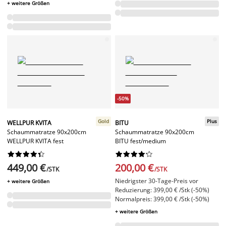
+ weitere Größen
-50%
Gold
Plus
WELLPUR KVITA
BITU
Schaummatratze 90x200cm
Schaummatratze 90x200cm
WELLPUR KVITA fest
BITU fest/medium




















449,00 €
200,00 €
/STK
/STK
Niedrigster 30-Tage-Preis vor
+ weitere Größen
Reduzierung: 399,00 € /Stk (-50%)
Normalpreis: 399,00 € /Stk (-50%)
+ weitere Größen