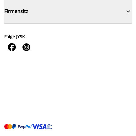

Firmensitz
Folge JYSK

