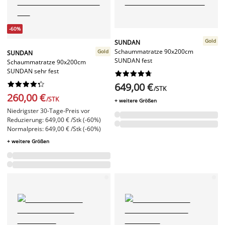
-60%
Gold
SUNDAN
Schaummatratze 90x200cm
Gold
SUNDAN
SUNDAN fest
Schaummatratze 90x200cm
SUNDAN sehr fest




















649,00 €
/STK
260,00 €
/STK
+ weitere Größen
Niedrigster 30-Tage-Preis vor
Reduzierung: 649,00 € /Stk (-60%)
Normalpreis: 649,00 € /Stk (-60%)
+ weitere Größen