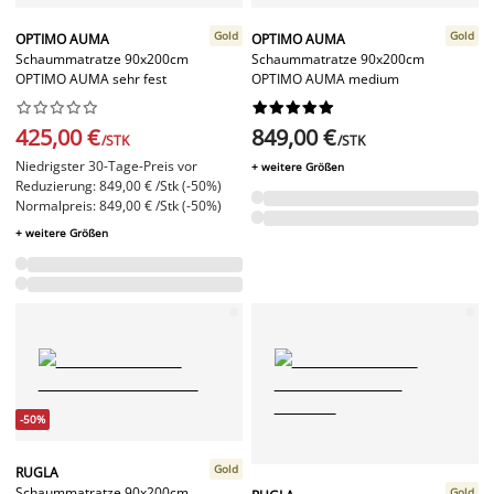
Gold
Gold
OPTIMO AUMA
OPTIMO AUMA
Schaummatratze 90x200cm
Schaummatratze 90x200cm
OPTIMO AUMA sehr fest
OPTIMO AUMA medium




















425,00 €
849,00 €
/STK
/STK
Niedrigster 30-Tage-Preis vor
+ weitere Größen
Reduzierung: 849,00 € /Stk (-50%)
Normalpreis: 849,00 € /Stk (-50%)
+ weitere Größen
-50%
Gold
RUGLA
Schaummatratze 90x200cm
Gold