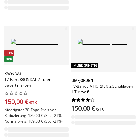
-21%
Neu
IMMER GÜNSTIG
KRONDAL
TV-Bank KRONDAL 2 Türen
LIMFJORDEN
travertinfarben
TV-Bank LIMFJORDEN 2 Schubladen
1 Tür weiß




















150,00 €
/STK
150,00 €
/STK
Niedrigster 30-Tage-Preis vor
Reduzierung: 189,00 € /Stk (-21%)
Normalpreis: 189,00 € /Stk (-21%)