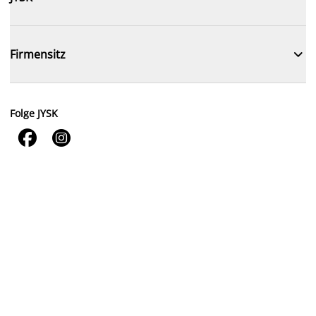

Firmensitz
Folge JYSK

