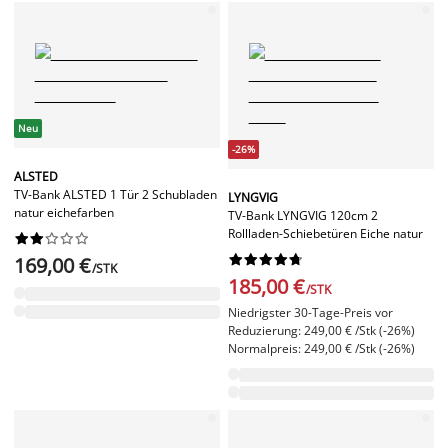
Neu
-26%
ALSTED
TV-Bank ALSTED 1 Tür 2 Schubladen
LYNGVIG
natur eichefarben
TV-Bank LYNGVIG 120cm 2
Rollladen-Schiebetüren Eiche natur




















169,00 €
/STK
185,00 €
/STK
Niedrigster 30-Tage-Preis vor
Reduzierung: 249,00 € /Stk (-26%)
Normalpreis: 249,00 € /Stk (-26%)