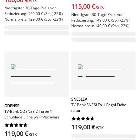
/STK
115,00 €
/STK
Niedrigster 30-Tage-Preis vor
Reduzierung: 129,00 € /Stk (-22%)
Niedrigster 30-Tage-Preis vor
Normalpreis: 129,00 € /Stk (-22%)
Reduzierung: 149,00 € /Stk (-23%)
Normalpreis: 149,00 € /Stk (-23%)
SNESLEV
TV-Bank SNESLEV 1 Regal Eiche
ODENSE
natur
TV-Bank ODENSE 2 Türen 1
Schublade Eiche warm/schwarz




















119,00 €
/STK
119,00 €
/STK