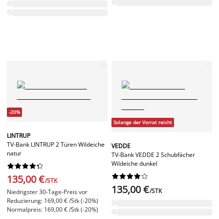
-20%
Solange der Vorrat reicht
LINTRUP
TV-Bank LINTRUP 2 Türen Wildeiche
VEDDE
natur
TV-Bank VEDDE 2 Schubfächer
Wildeiche dunkel




















135,00 €
/STK
135,00 €
/STK
Niedrigster 30-Tage-Preis vor
Reduzierung: 169,00 € /Stk (-20%)
Normalpreis: 169,00 € /Stk (-20%)