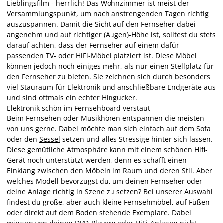
Lieblingsfilm - herrlich! Das Wohnzimmer ist meist der
Versammlungspunkt, um nach anstrengenden Tagen richtig
auszuspannen. Damit die Sicht auf den Fernseher dabei
angenehm und auf richtiger (Augen)-Höhe ist, solltest du stets
darauf achten, dass der Fernseher auf einem dafür
passenden TV- oder HiFi-Möbel platziert ist. Diese Möbel
können jedoch noch einiges mehr, als nur einen Stellplatz für
den Fernseher zu bieten. Sie zeichnen sich durch besonders
viel Stauraum für Elektronik und anschließbare Endgeräte aus
und sind oftmals ein echter Hingucker.
Elektronik schön im Fernsehboard verstaut
Beim Fernsehen oder Musikhören entspannen die meisten
von uns gerne. Dabei möchte man sich einfach auf dem
Sofa
oder den
Sessel
setzen und alles Stressige hinter sich lassen.
Diese gemütliche Atmosphäre kann mit einem schönen Hifi-
Gerät noch unterstützt werden, denn es schafft einen
Einklang zwischen den Möbeln im Raum und deren Stil. Aber
welches Modell bevorzugst du, um deinen Fernseher oder
deine Anlage richtig in Szene zu setzen? Bei unserer Auswahl
findest du große, aber auch kleine Fernsehmöbel, auf Füßen
oder direkt auf dem Boden stehende Exemplare. Dabei
müssen von deinen DVD-Playern oder HiFi-Anlagen nicht