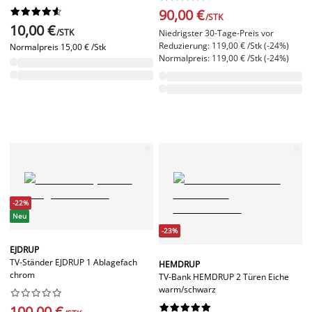










90,00 €
/STK
10,00 €
/STK
Niedrigster 30-Tage-Preis vor
Reduzierung: 119,00 € /Stk (-24%)
Normalpreis
15,00 € /Stk
Normalpreis: 119,00 € /Stk (-24%)
-22%
Neu
-23%
EJDRUP
TV-Ständer EJDRUP 1 Ablagefach
HEMDRUP
chrom
TV-Bank HEMDRUP 2 Türen Eiche
warm/schwarz




















100,00 €