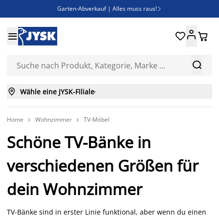
Garten-Abverkauf | Alles muss raus!

Deal Days | Spare bis zu 60%





Bist du Unternehmer? Entdecke JYSK-B2B

Esszimmerstuhl ADSLEV um nur 40€



Wähle eine JYSK-Filiale

Home
Wohnzimmer
TV-Möbel


Schöne TV-Bänke in
verschiedenen Größen für
dein Wohnzimmer
TV-Bänke sind in erster Linie funktional, aber wenn du einen