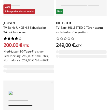
-26%
Solange der Vorrat reicht
Neu
JUNGEN
HILLESTED
TV-Bank JUNGEN 3 Schubladen
TV-Bank HILLESTED 2 Türen warm
Wildeiche dunkel
eichefarben/Polyrattan




















200,00 €
249,00 €
/STK
/STK
Niedrigster 30-Tage-Preis vor
Reduzierung: 269,00 € /Stk (-26%)
Normalpreis: 269,00 € /Stk (-26%)