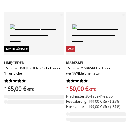
IMMER GÜNSTIG
-25%
LIMFJORDEN
MARKSKEL
TV-Bank LIMFJORDEN 2 Schubladen
TV-Bank MARKSKEL 2 Türen
1 Tür Eiche
weiß/Wildeiche natur




















165,00 €
150,00 €
/STK
/STK
Niedrigster 30-Tage-Preis vor
Reduzierung: 199,00 € /Stk (-25%)
Normalpreis: 199,00 € /Stk (-25%)