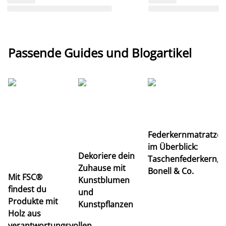
Passende Guides und Blogartikel
Ti
Federkernmatratze
M
im Überblick:
K
Dekoriere dein
Taschenfederkern,
u
Zuhause mit
Bonell & Co.
K
Mit FSC®
Kunstblumen
findest du
und
Produkte mit
Kunstpflanzen
Holz aus
verantwortungsvollen