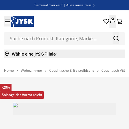
Garten-Abverkauf | Alles muss raus!

SALE | Spare bis zu 70%





Bist du Unternehmer? Entdecke JYSK-B2B

Esszimmerstuhl ADSLEV um nur 40€



Wähle eine JYSK-Filiale

Home
Wohnzimmer
Couchtische & Beistelltische
Couchtisch VEDDE



-20%
Solange der Vorrat reicht