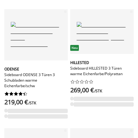
Neu
HILLESTED
Sideboard HILLESTED 3 Türen
ODENSE
warme Eichenfarbe/Polyrattan
Sideboard ODENSE 3 Türen 3
Schubladen warme










Eichenfarbe/schw
269,00 €
/STK










219,00 €
/STK