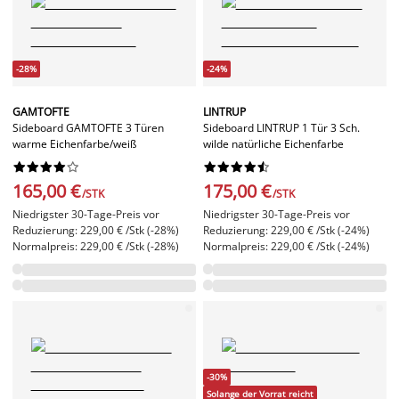
-28%
-24%
GAMTOFTE
LINTRUP
Sideboard GAMTOFTE 3 Türen
Sideboard LINTRUP 1 Tür 3 Sch.
warme Eichenfarbe/weiß
wilde natürliche Eichenfarbe




















165,00 €
175,00 €
/STK
/STK
Niedrigster 30-Tage-Preis vor
Niedrigster 30-Tage-Preis vor
Reduzierung: 229,00 € /Stk (-28%)
Reduzierung: 229,00 € /Stk (-24%)
Normalpreis: 229,00 € /Stk (-28%)
Normalpreis: 229,00 € /Stk (-24%)
-30%
Solange der Vorrat reicht