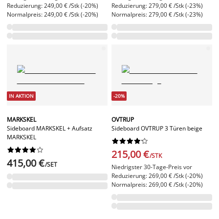
Reduzierung: 249,00 € /Stk (-20%)
Reduzierung: 279,00 € /Stk (-23%)
Normalpreis: 249,00 € /Stk (-20%)
Normalpreis: 279,00 € /Stk (-23%)
IN AKTION
-20%
MARKSKEL
OVTRUP
Sideboard MARKSKEL + Aufsatz
Sideboard OVTRUP 3 Türen beige
MARKSKEL




















215,00 €
/STK
415,00 €
/SET
Niedrigster 30-Tage-Preis vor
Reduzierung: 269,00 € /Stk (-20%)
Normalpreis: 269,00 € /Stk (-20%)