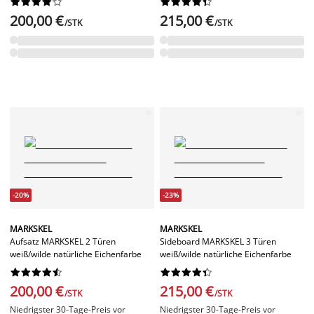




















200,00 €
215,00 €
/STK
/STK
-20%
-23%
MARKSKEL
MARKSKEL
Aufsatz MARKSKEL 2 Türen
Sideboard MARKSKEL 3 Türen
weiß/wilde natürliche Eichenfarbe
weiß/wilde natürliche Eichenfarbe




















200,00 €
215,00 €
/STK
/STK
Niedrigster 30-Tage-Preis vor
Niedrigster 30-Tage-Preis vor