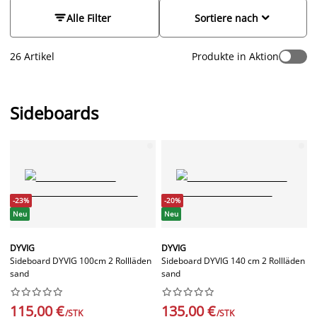
Stilelemente hervorzuheben.
Ob du nun ein weißes
Sideboard, eines mit einem Fischgrätenmuster oder aus


Alle Filter
Sortiere nach
Holzarten wie Eiche oder Esche möchtest, bei JYSK wirst du
sicher fündig. Wir führen in unserem Sortiment eine Vielzahl
26 Artikel
Produkte in Aktion
von Sideboards, einschließlich Modelle mit Türen,
Schubladen oder Rollläden. Finde ein großartiges Angebot,
das zu dir passt.
Sideboards
-23%
-20%
Neu
Neu
DYVIG
DYVIG
Sideboard DYVIG 100cm 2 Rollläden
Sideboard DYVIG 140 cm 2 Rollläden
sand
sand




















115,00 €
135,00 €
/STK
/STK