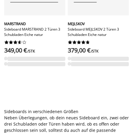
MARSTRAND
MEJLSKOV
Sideboard MARSTRAND 2 Türen 3
Sideboard MEJLSKOV 2 Türen 3
Schubladen Eiche natur
Schubladen Eiche natur




















349,00 €
379,00 €
/STK
/STK
Sideboards in verschiedenen Größen
Neben Überlegungen, ob dein neues Sideboard ein, zwei oder
drei Schubladen oder Türen haben wird, ob es offen oder
geschlossen sein soll, solltest du auch auf die passende