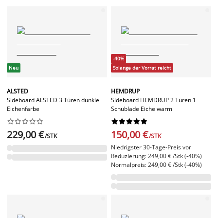
-40%
Neu
Solange der Vorrat reicht
ALSTED
HEMDRUP
Sideboard ALSTED 3 Türen dunkle
Sideboard HEMDRUP 2 Türen 1
Eichenfarbe
Schublade Eiche warm




















229,00 €
150,00 €
/STK
/STK
Niedrigster 30-Tage-Preis vor
Reduzierung: 249,00 € /Stk (-40%)
Normalpreis: 249,00 € /Stk (-40%)