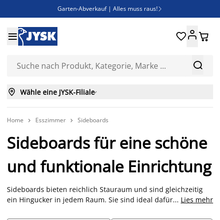
Garten-Abverkauf | Alles muss raus!

SALE | Spare bis zu 70%





Bist du Unternehmer? Entdecke JYSK-B2B

Esszimmerstuhl ADSLEV um nur 40€



Wähle eine JYSK-Filiale

Home
Esszimmer
Sideboards


Sideboards für eine schöne
und funktionale Einrichtung
Sideboards bieten reichlich Stauraum und sind gleichzeitig
ein Hingucker in jedem Raum. Sie sind ideal dafür geeignet,
...
Lies mehr
einen Raum individuell zu gestalten und persönliche