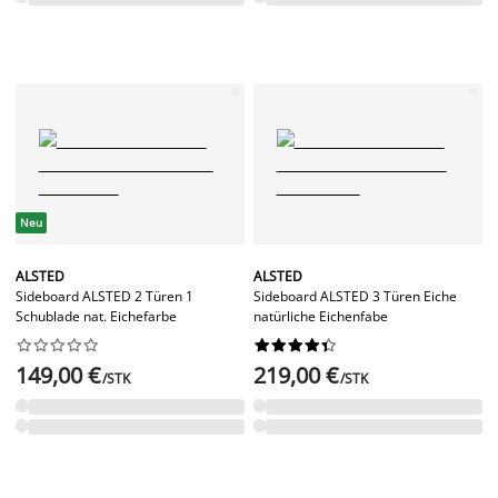
Neu
ALSTED
ALSTED
Sideboard ALSTED 2 Türen 1
Sideboard ALSTED 3 Türen Eiche
Schublade nat. Eichefarbe
natürliche Eichenfabe




















149,00 €
219,00 €
/STK
/STK