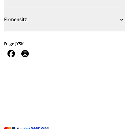

Firmensitz
Folge JYSK

