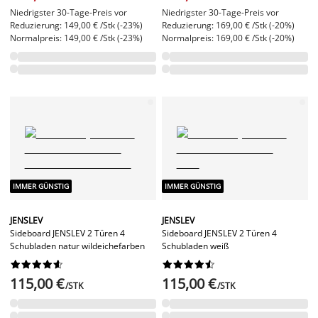
Niedrigster 30-Tage-Preis vor
Niedrigster 30-Tage-Preis vor
Reduzierung: 149,00 € /Stk (-23%)
Reduzierung: 169,00 € /Stk (-20%)
Normalpreis: 149,00 € /Stk (-23%)
Normalpreis: 169,00 € /Stk (-20%)
IMMER GÜNSTIG
IMMER GÜNSTIG
JENSLEV
JENSLEV
Sideboard JENSLEV 2 Türen 4
Sideboard JENSLEV 2 Türen 4
Schubladen natur wildeichefarben
Schubladen weiß




















115,00 €
115,00 €
/STK
/STK