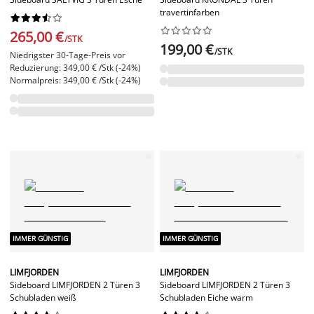
travertinfarben




















265,00 €
/STK
199,00 €
/STK
Niedrigster 30-Tage-Preis vor
Reduzierung: 349,00 € /Stk (-24%)
Normalpreis: 349,00 € /Stk (-24%)
IMMER GÜNSTIG
IMMER GÜNSTIG
LIMFJORDEN
LIMFJORDEN
Sideboard LIMFJORDEN 2 Türen 3
Sideboard LIMFJORDEN 2 Türen 3
Schubladen weiß
Schubladen Eiche warm