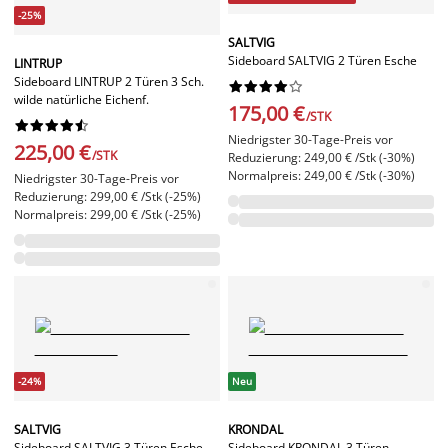
-25%
SALTVIG
Sideboard SALTVIG 2 Türen Esche
LINTRUP
Sideboard LINTRUP 2 Türen 3 Sch.










wilde natürliche Eichenf.
175,00 €
/STK










Niedrigster 30-Tage-Preis vor
225,00 €
/STK
Reduzierung: 249,00 € /Stk (-30%)
Normalpreis: 249,00 € /Stk (-30%)
Niedrigster 30-Tage-Preis vor
Reduzierung: 299,00 € /Stk (-25%)
Normalpreis: 299,00 € /Stk (-25%)
-24%
Neu
SALTVIG
KRONDAL
Sideboard SALTVIG 3 Türen Esche
Sideboard KRONDAL 3 Türen