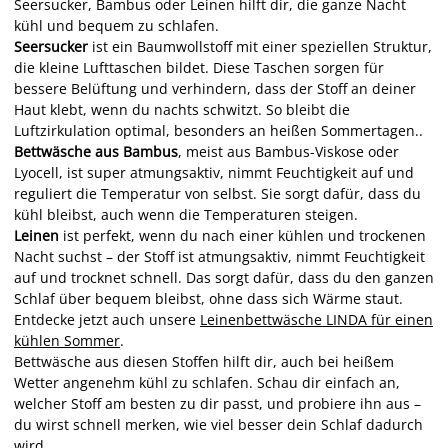
Seersucker, Bambus oder Leinen hilft dir, die ganze Nacht
kühl und bequem zu schlafen.
Seersucker
i
st ein Baumwollstoff mit einer speziellen Struktur,
die kleine Lufttaschen bildet. Diese Taschen sorgen für
bessere Belüftung und verhindern, dass der Stoff an deiner
Haut klebt, wenn du nachts schwitzt. So bleibt die
Luftzirkulation optimal, besonders an heißen Sommertagen.
.
Bettwäsche aus Bambus
,
meist aus Bambus-Viskose oder
Lyocell, ist super atmungsaktiv, nimmt Feuchtigkeit auf und
reguliert die Temperatur von selbst. Sie sorgt dafür, dass du
kühl bleibst, auch wenn die Temperaturen steigen.
Leinen
ist perfekt, wenn du nach einer kühlen und trockenen
Nacht suchst – der Stoff ist atmungsaktiv, nimmt Feuchtigkeit
auf und trocknet schnell. Das sorgt dafür, dass du den ganzen
Schlaf über bequem bleibst, ohne dass sich Wärme staut.
Entdecke jetzt auch unsere
Leinenbettwäsche LINDA für einen
kühlen Sommer
.
Bettwäsche aus diesen Stoffen hilft dir, auch bei heißem
Wetter angenehm kühl zu schlafen. Schau dir einfach an,
welcher Stoff am besten zu dir passt, und probiere ihn aus –
du wirst schnell merken, wie viel besser dein Schlaf dadurch
wird.