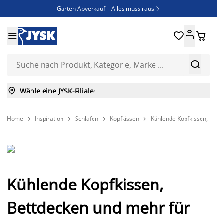
Garten-Abverkauf | Alles muss raus!

Deal Days | Spare bis zu 60%





Bist du Unternehmer? Entdecke JYSK-B2B

Esszimmerstuhl ADSLEV um nur 40€



Wähle eine JYSK-Filiale

Home
Inspiration
Schlafen
Kopfkissen
Kühlende Kopfkissen, B




Kühlende Kopfkissen,
Bettdecken und mehr für