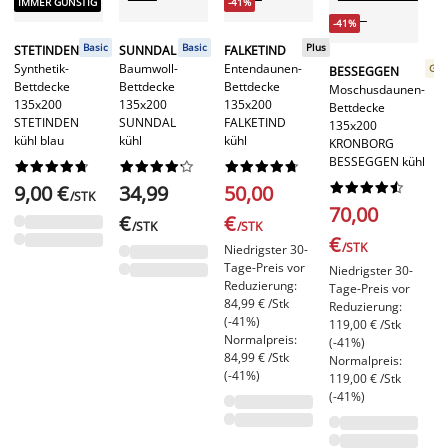
IMMER GÜNSTIG
-41%
-41%
GR
En
Basic
Basic
Plus
STETINDEN
SUNNDAL
FALKETIND
Be
Synthetik-
Baumwoll-
Entendaunen-
Gol
BESSEGGEN
13
Bettdecke
Bettdecke
Bettdecke
Moschusdaunen-
Ke
135x200
135x200
135x200
Bettdecke
GR
STETINDEN
SUNNDAL
FALKETIND
135x200
kü
kühl blau
kühl
kühl
KRONBORG
BESSEGGEN kühl






























1










9,00 €
34,99
50,00
/STK
70,00
€
€
€
/STK
/STK
€
/STK
Niedrigster 30-
Tage-Preis vor
Niedrigster 30-
Reduzierung:
Tage-Preis vor
84,99 € /Stk
Reduzierung:
(-41%)
119,00 € /Stk
Normalpreis:
(-41%)
84,99 € /Stk
Normalpreis:
(-41%)
119,00 € /Stk
(-41%)