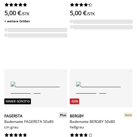




















5,00 €
5,00 €
/STK
/STK
+ weitere Größen
IMMER GÜNSTIG
-50%
Plus
Gold
FAGERSTA
BERGBY
Badematte FAGERSTA 50x80
Badematte BERGBY 50x80
cm grau
hellgrau



















