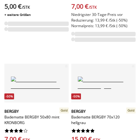
5,00 €
7,00 €
/STK
/STK
Niedrigster 30-Tage-Preis vor
+ weitere Größen
Reduzierung: 13,99 € /Stk (-50%)
Normalpreis: 13,99 € /Stk (-50%)
-50%
-50%
Gold
Gold
BERGBY
BERGBY
Badematte BERGBY 50x80 mint
Badematte BERGBY 70x120
KRONBORG
hellgrau




















7,00 €
15,00 €