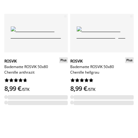
Plus
Plus
ROSVIK
ROSVIK
Badematte ROSVIK 50x80
Badematte ROSVIK 50x80
Chenille anthrazit
Chenille hellgrau




















8,99 €
8,99 €
/STK
/STK