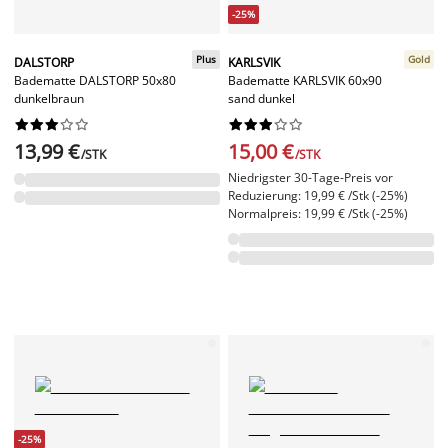
-25%
Plus
Gold
DALSTORP
KARLSVIK
Badematte DALSTORP 50x80
Badematte KARLSVIK 60x90
dunkelbraun
sand dunkel




















13,99 €
15,00 €
/STK
/STK
Niedrigster 30-Tage-Preis vor
Reduzierung: 19,99 € /Stk (-25%)
Normalpreis: 19,99 € /Stk (-25%)
-25%