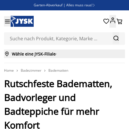
Garten-Abverkauf | Alles muss raus!

Deal Days | Spare bis zu 60%





Bist du Unternehmer? Entdecke JYSK-B2B

Esszimmerstuhl ADSLEV um nur 40€



Wähle eine JYSK-Filiale

Home
Badezimmer
Badematten


Rutschfeste Badematten,
Badvorleger und
Badteppiche für mehr
Komfort