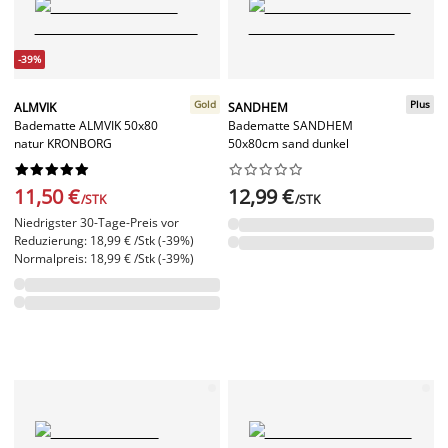
-39%
Gold
Plus
ALMVIK
SANDHEM
Badematte ALMVIK 50x80
Badematte SANDHEM
natur KRONBORG
50x80cm sand dunkel




















11,50 €
12,99 €
/STK
/STK
Niedrigster 30-Tage-Preis vor
Reduzierung: 18,99 € /Stk (-39%)
Normalpreis: 18,99 € /Stk (-39%)