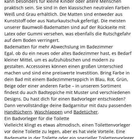
kann besonders für kleine Kinder oder ältere Menschen
praktisch sein. Sie sind in den klassischen neutralen Farben
Weiß und Grau erhältlich. Die Matten sind entweder aus
Kunststoff oder aus Naturkautschuk gefertigt. Die meisten
unserer Baumwoll-Badematten sind auf der Rückseite mit
Latex oder Gummi versehen, was ebenfalls die Rutschgefahr
auf dem Boden verringert.
Badematten für mehr Abwechslung im Badezimmer
Egal, ob du ein neues oder altes Badezimmer hast, es Bedarf
kleiner Mittel, um es aufzuhübschen und modern zu
gestalten. Accessoires können einen großen Unterschied
machen und sind eine preiswerte Investition. Bring Farbe in
dein Bad mit einem Badezimmerteppich in Blau, Rot, Grün,
Beige oder einer anderen Farbe – in unserem Sortiment
findest du auch Badteppiche mit Muster und verschiedenen
Designs. Du hast dich für einen Badvorleger entschieden?
Dann vervollständige deine Badgarnitur mit dazu passenden
Handtüchern
,
Waschlappen
und
Badetücher
.
Ein Badvorleger für die Toilette
Vielleicht klingt es etwas altmodisch, einen Toilettenvorleger
vor deine Toilette zu legen, aber es hat viele Vorteile. Eine
Badematte in der Toilette oder ein spezieller Toilettenvorleger