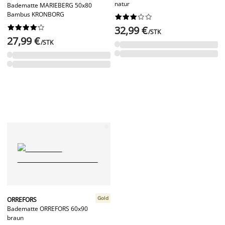
natur
Badematte MARIEBERG 50x80
Bambus KRONBORG




















32,99 €
/STK
27,99 €
/STK
Gold
ORREFORS
Badematte ORREFORS 60x90
braun