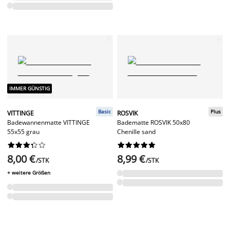
IMMER GÜNSTIG
Basic
Plus
VITTINGE
ROSVIK
Badewannenmatte VITTINGE
Badematte ROSVIK 50x80
55x55 grau
Chenille sand




















8,00 €
8,99 €
/STK
/STK
+ weitere Größen