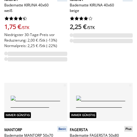
Badematte KIRUNA 40x60
Badematte KIRUNA 40x60
weiß
beige




















1,75 €
2,25 €
/STK
/STK
Niedrigster 30-Tage-Preis vor
Reduzierung: 2,00 € /Stk (-13%)
Normalpreis: 2,25 € /Stk (-22%)
IMMER GÜNSTIG
IMMER GÜNSTIG
Basic
Plus
MANTORP
FAGERSTA
Badematte MANTORP 50x70
Badematte FAGERSTA 50x80