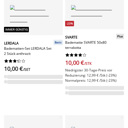
-23%
IMMER GÜNSTIG
Plus
SVARTE
Badematte SVARTE 50x80
Basic
LERDALA
terrakotta
Badematten-Set LERDALA Set
2 Stück anthrazit




















10,00 €
/STK
10,00 €
/SET
Niedrigster 30-Tage-Preis vor
Reduzierung: 12,99 € /Stk (-23%)
Normalpreis: 12,99 € /Stk (-23%)