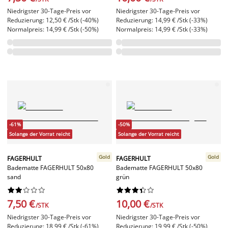
Niedrigster 30-Tage-Preis vor
Niedrigster 30-Tage-Preis vor
Reduzierung: 12,50 € /Stk (-40%)
Reduzierung: 14,99 € /Stk (-33%)
Normalpreis: 14,99 € /Stk (-50%)
Normalpreis: 14,99 € /Stk (-33%)
-61%
-50%
Solange der Vorrat reicht
Solange der Vorrat reicht
Gold
Gold
FAGERHULT
FAGERHULT
Badematte FAGERHULT 50x80
Badematte FAGERHULT 50x80
sand
grün




















7,50 €
10,00 €
/STK
/STK
Niedrigster 30-Tage-Preis vor
Niedrigster 30-Tage-Preis vor
Reduzierung: 18,99 € /Stk (-61%)
Reduzierung: 19,99 € /Stk (-50%)