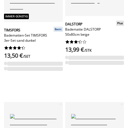
IMMER GÜNSTIG
Plus
DALSTORP
Badematte DALSTORP
Basic
TIMSFORS
50x80cm beige
Badematten-Set TIMSFORS
3er-Set sand dunkel




















13,99 €
/STK
13,50 €
/SET