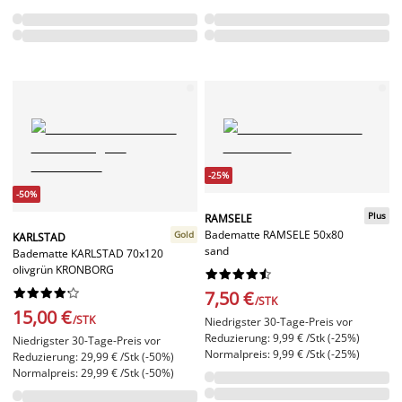
-25%
-50%
Plus
RAMSELE
Badematte RAMSELE 50x80
Gold
KARLSTAD
sand
Badematte KARLSTAD 70x120
olivgrün KRONBORG




















7,50 €
/STK
15,00 €
/STK
Niedrigster 30-Tage-Preis vor
Reduzierung: 9,99 € /Stk (-25%)
Niedrigster 30-Tage-Preis vor
Normalpreis: 9,99 € /Stk (-25%)
Reduzierung: 29,99 € /Stk (-50%)
Normalpreis: 29,99 € /Stk (-50%)