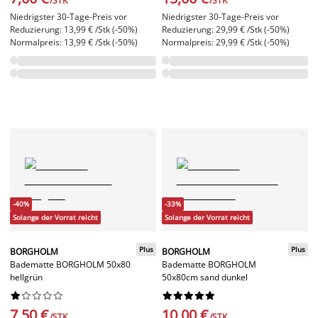
/STK
/STK
Niedrigster 30-Tage-Preis vor
Niedrigster 30-Tage-Preis vor
Reduzierung: 13,99 € /Stk (-50%)
Reduzierung: 29,99 € /Stk (-50%)
Normalpreis: 13,99 € /Stk (-50%)
Normalpreis: 29,99 € /Stk (-50%)
-40%
-33%
Solange der Vorrat reicht
Solange der Vorrat reicht
Plus
Plus
BORGHOLM
BORGHOLM
Badematte BORGHOLM 50x80
Badematte BORGHOLM
hellgrün
50x80cm sand dunkel




















7,50 €
10,00 €
/STK
/STK