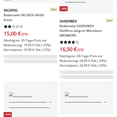
-34%
Gold
VALSKOG
Badematte VALSKOG 40x60
braun
Gold
SANDVIKEN
Badematte SANDVIKEN










60x90cm olivgrün Mikrofaser
15,00 €
/STK
KRONBORG
Niedrigster 30-Tage-Preis vor










Reduzierung: 19,99 € /Stk (-25%)
16,50 €
Normalpreis: 19,99 € /Stk (-25%)
/STK
Niedrigster 30-Tage-Preis vor
Reduzierung: 24,99 € /Stk (-34%)
Normalpreis: 24,99 € /Stk (-34%)
-34%