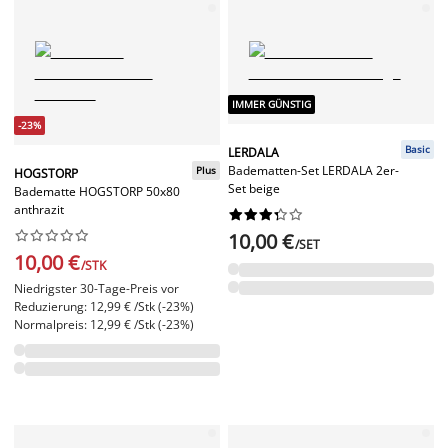
IMMER GÜNSTIG
-23%
Basic
LERDALA
Badematten-Set LERDALA 2er-
Plus
HOGSTORP
Set beige
Badematte HOGSTORP 50x80
anthrazit




















10,00 €
/SET
10,00 €
/STK
Niedrigster 30-Tage-Preis vor
Reduzierung: 12,99 € /Stk (-23%)
Normalpreis: 12,99 € /Stk (-23%)