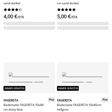
sand dunkel
cm sand dunkel




















4,00 €
5,00 €
/STK
/STK
IMMER GÜNSTIG
IMMER GÜNSTIG
Plus
Plus
FAGERSTA
FAGERSTA
Badematte FAGERSTA 50x80
Badematte FAGERSTA 50x80cm
cm dusty blue
hellgrau