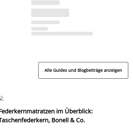
Alle Guides und Blogbeiträge anzeigen
Federkernmatratzen im Überblick:
T
Taschenfederkern, Bonell & Co.
K