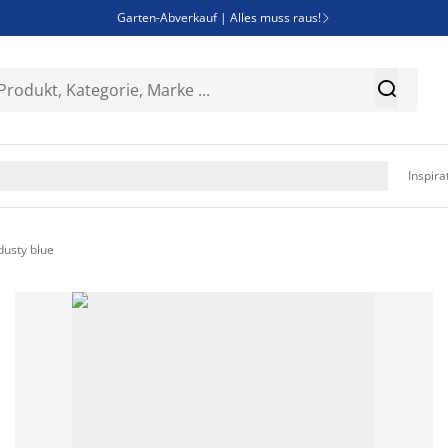
Garten-Abverkauf | Alles muss raus!

SALE | Spare bis zu 70%


Bist du Unternehmer? Entdecke JYSK-B2B

Esszimmerstuhl ADSLEV um nur 40€

Inspira
usty blue