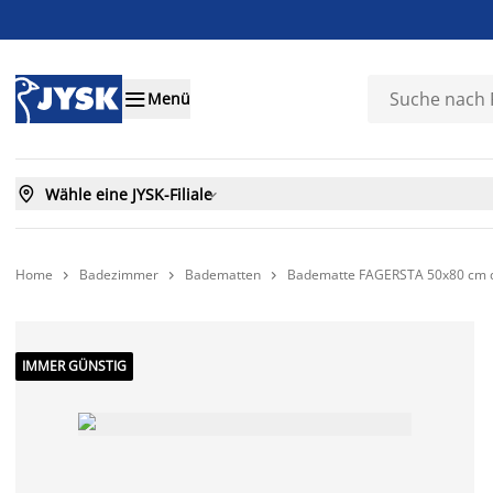

Menü

Wähle eine JYSK-Filiale

Home
Badezimmer
Badematten
Badematte FAGERSTA 50x80 cm d



IMMER GÜNSTIG