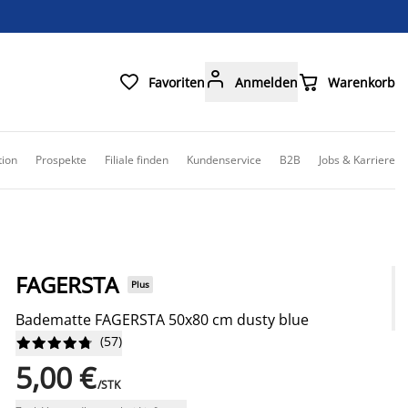



Favoriten
Anmelden
Warenkorb
tion
Prospekte
Filiale finden
Kundenservice
B2B
Jobs & Karriere
FAGERSTA
Plus
Badematte FAGERSTA 50x80 cm dusty blue
(
57
)










5,00 €
/STK