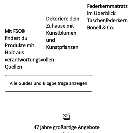
Federkernmatratze
M
im Überblick:
K
Dekoriere dein
Taschenfederkern,
u
Zuhause mit
Bonell & Co.
K
Mit FSC®
Kunstblumen
findest du
und
Produkte mit
Kunstpflanzen
Holz aus
verantwortungsvollen
Quellen
Alle Guides und Blogbeiträge anzeigen

47 Jahre großartige Angebote