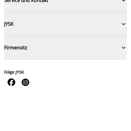

Service und Kontakt

JYSK

Firmensitz
Folge JYSK

