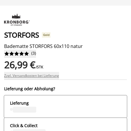
STORFORS
Gold
Badematte STORFORS 60x110 natur
(
3
)










26,99 €
/STK
Zzgl. Versandkosten bei Lieferung
Lieferung oder Abholung?
Lieferung
Click & Collect