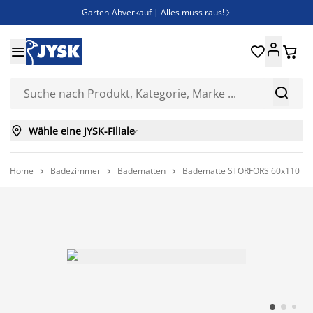
Garten-Abverkauf | Alles muss raus!

Deal Days | Spare bis zu 60%





Bist du Unternehmer? Entdecke JYSK-B2B

Esszimmerstuhl ADSLEV um nur 40€



Wähle eine JYSK-Filiale

Home
Badezimmer
Badematten
Badematte STORFORS 60x110 na


