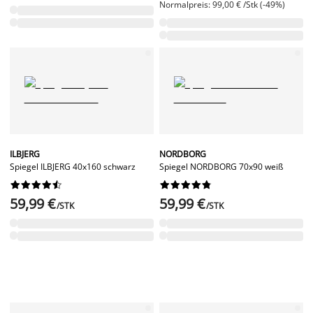
Normalpreis: 99,00 € /Stk (-49%)
ILBJERG
NORDBORG
Spiegel ILBJERG 40x160 schwarz
Spiegel NORDBORG 70x90 weiß




















59,99 €
59,99 €
/STK
/STK