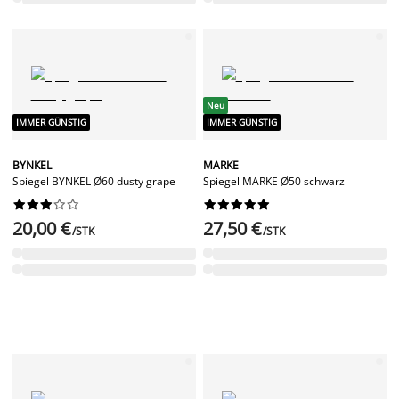
Neu
IMMER GÜNSTIG
IMMER GÜNSTIG
BYNKEL
MARKE
Spiegel BYNKEL Ø60 dusty grape
Spiegel MARKE Ø50 schwarz




















20,00 €
27,50 €
/STK
/STK