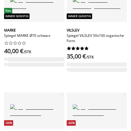
Neu
IMMER GÜNSTIG
IMMER GÜNSTIG
MARKE
VILSLEV
Spiegel MARKE Ø70 schwarz
Spiegel VILSLEV 50x100 organische
Form




















40,00 €
/STK
35,00 €
/STK
-50%
-60%