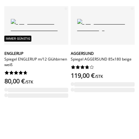
IMMER GÜNSTIG
ENGLERUP
AGGERSUND
Spiegel ENGLERUP m/12 Glühbirnen
Spiegel AGGERSUND 85x180 beige
weiß




















119,00 €
/STK
80,00 €
/STK