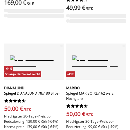
169,00 €
/STK
49,99 €
/STK
-64%
Solange der Vorrat reicht
-49%
DIANALUND
MARIBO
Spiegel DIANALUND 78x180 Silber
Spiegel MARIBO 72x162 weiß
Hochglanz




















50,00 €
/STK
50,00 €
/STK
Niedrigster 30-Tage-Preis vor
Reduzierung: 139,00 € /Stk (-64%)
Niedrigster 30-Tage-Preis vor
Normalpreis: 139,00 € /Stk (-64%)
Reduzierung: 99,00 € /Stk (-49%)