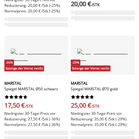
20,00 €
/STK
Reduzierung: 20,00 € /Stk (-25%)
Normalpreis: 20,00 € /Stk (-25%)
-36%
-29%
Solange der Vorrat reicht
Solange der Vorrat reicht
MARSTAL
MARSTAL
Spiegel MARSTAL Ø50 schwarz
Spiegel MARSTAL Ø70 gold




















17,50 €
25,00 €
/STK
/STK
Niedrigster 30-Tage-Preis vor
Niedrigster 30-Tage-Preis vor
Reduzierung: 27,50 € /Stk (-36%)
Reduzierung: 35,00 € /Stk (-29%)
Normalpreis: 27,50 € /Stk (-36%)
Normalpreis: 35,00 € /Stk (-29%)