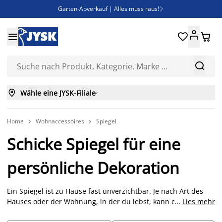
Garten-Abverkauf | Alles muss raus!

Deal Days | Spare bis zu 60%





Bist du Unternehmer? Entdecke JYSK-B2B

Esszimmerstuhl ADSLEV um nur 40€



Wähle eine JYSK-Filiale

Home
Wohnaccessoires
Spiegel


Schicke Spiegel für eine
persönliche Dekoration
Ein Spiegel ist zu Hause fast unverzichtbar. Je nach Art des
Hauses oder der Wohnung, in der du lebst, kann es variieren
...
Lies mehr
wie viele Spiegel du brauchst. Verwende Spiegel als