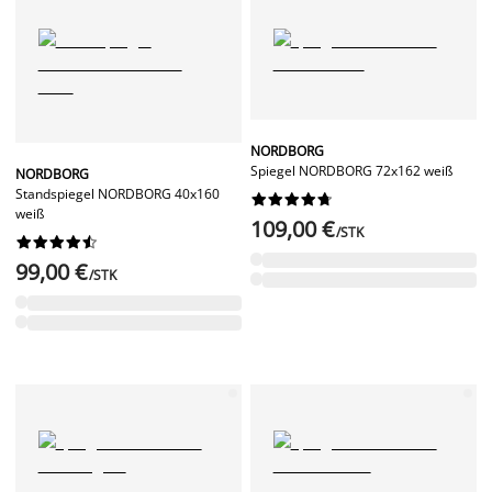
NORDBORG
Spiegel NORDBORG 72x162 weiß
NORDBORG
Standspiegel NORDBORG 40x160










weiß
109,00 €
/STK










99,00 €
/STK