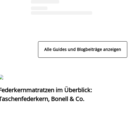
Alle Guides und Blogbeiträge anzeigen
Federkernmatratzen im Überblick:
T
Taschenfederkern, Bonell & Co.
K