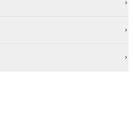


