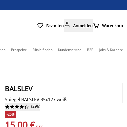



Favoriten
Anmelden
Warenkorb
tion
Prospekte
Filiale finden
Kundenservice
B2B
Jobs & Karriere
BALSLEV
Spiegel BALSLEV 35x127 weiß
(
296
)










-25%
15,00 €