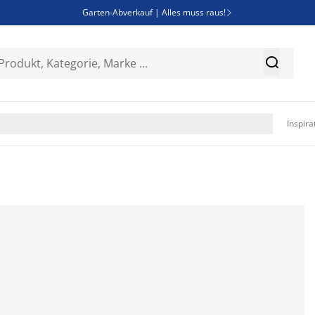
Garten-Abverkauf | Alles muss raus!

SALE | Spare bis zu 70%


Bist du Unternehmer? Entdecke JYSK-B2B

Esszimmerstuhl ADSLEV um nur 40€

Inspira