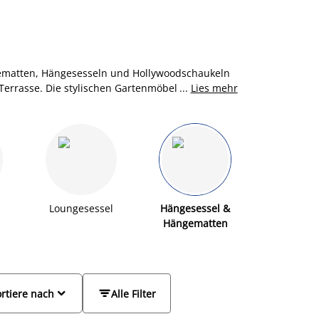
gematten, Hängesesseln und Hollywoodschaukeln
Terrasse. Die stylischen Gartenmöbel sind
...
Lies mehr
ietet direkt Platz für mehr Personen und
i oder eine Hängematte schenkt dir erholsame
 lassen sich bei Bedarf schnell abnehmen.
hängenden Gartenmöbel mit einem
Beistelltisch
,
n kannst. Entscheide dich für einen
 JYSK und lass die Seele baumeln.
Loungesessel
Hängesessel &
Hängematten


rtiere nach
Alle Filter