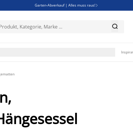
Garten-Abverkauf | Alles muss raus!

Deal Days | Spare bis zu 60%


Bist du Unternehmer? Entdecke JYSK-B2B

Esszimmerstuhl ADSLEV um nur 40€

Inspira
gematten
n,
Hängesessel