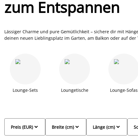
zum Entspannen
Lässiger Charme und pure Gemütlichkeit – sichere dir mit Hän
deinen neuen Lieblingsplatz im Garten, am Balkon oder auf der 
perfekt zum Ausspannen und Träumen. Eine Hollywoodschaukel b
benötigt etwas mehr Raum in deinen
Garten
. Ein cooles Hängee
Zeit alleine. Hängematte und Co. nehmen weniger Platz ein und
Gestalte dein Zuhause zum Urlaubsparadies und ergänze die 
auf dem du dein Getränk, Snacks oder dein Lieblingsbuch ablege
Hängesessel, eine Hollywoodschaukel oder eine Hängematte von
Lounge-Sets
Loungetische
Lounge-Sofas



Preis (EUR)
Breite (cm)
Länge (cm)
So