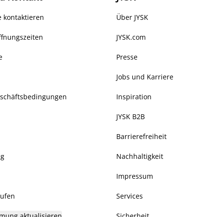
 kontaktieren
Über JYSK
ffnungszeiten
JYSK.com
e
Presse
Jobs und Karriere
eschäftsbedingungen
Inspiration
JYSK B2B
Barrierefreiheit
ng
Nachhaltigkeit
Impressum
rufen
Services
mung aktualisieren
Sicherheit