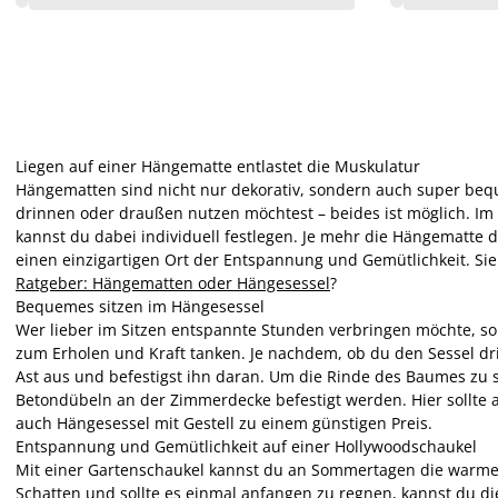
Liegen auf einer Hängematte entlastet die Muskulatur
Hängematten sind nicht nur dekorativ, sondern auch super bequ
drinnen oder draußen nutzen möchtest – beides ist möglich. Im 
kannst du dabei individuell festlegen. Je mehr die Hängematte d
einen einzigartigen Ort der Entspannung und Gemütlichkeit. Sie
Ratgeber: Hängematten oder Hängesessel
?
Bequemes sitzen im Hängesessel
Wer lieber im Sitzen entspannte Stunden verbringen möchte, sol
zum Erholen und Kraft tanken. Je nachdem, ob du den Sessel dri
Ast aus und befestigst ihn daran. Um die Rinde des Baumes zu 
Betondübeln an der Zimmerdecke befestigt werden. Hier sollte au
auch Hängesessel mit Gestell zu einem günstigen Preis.
Entspannung und Gemütlichkeit auf einer Hollywoodschaukel
Mit einer Gartenschaukel kannst du an Sommertagen die warme
Schatten und sollte es einmal anfangen zu regnen, kannst du 