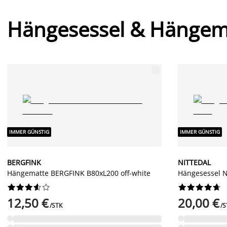
Hängesessel & Hängem
IMMER GÜNSTIG
IMMER GÜNSTIG
BERGFINK
NITTEDAL
Hängematte BERGFINK B80xL200 off-white
Hängesessel N




















12,50 €
20,00 €
/STK
/S