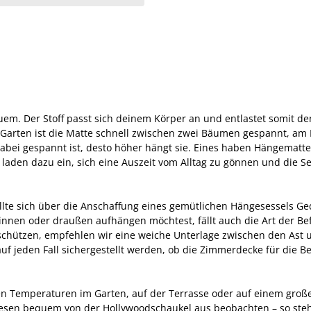
em. Der Stoff passt sich deinem Körper an und entlastet somit de
Garten ist die Matte schnell zwischen zwei Bäumen gespannt, am B
abei gespannt ist, desto höher hängt sie.
Eines haben Hängematte
 laden dazu ein, sich eine Auszeit vom Alltag zu gönnen und die S
lte sich über die Anschaffung eines gemütlichen Hängesessels Ge
nnen oder draußen aufhängen möchtest, fällt auch die Art der Bef
schützen, empfehlen wir eine weiche Unterlage zwischen den Ast u
f jeden Fall sichergestellt werden, ob die Zimmerdecke für die Bef
n Temperaturen im Garten, auf der Terrasse oder auf einem gro
diesen bequem von der Hollywoodschaukel aus beobachten – so ste