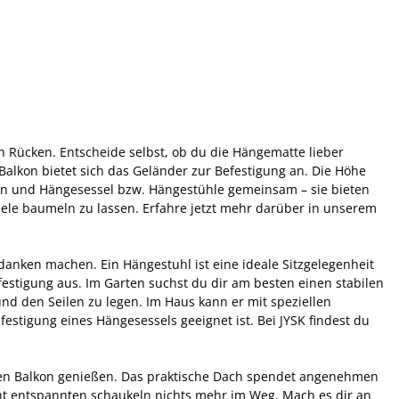
n Rücken. Entscheide selbst, ob du die Hängematte lieber
alkon bietet sich das Geländer zur Befestigung an. Die Höhe
n und Hängesessel bzw. Hängestühle gemeinsam – sie bieten
eele baumeln zu lassen. Erfahre jetzt mehr darüber in unserem
danken machen. Ein Hängestuhl ist eine ideale Sitzgelegenheit
estigung aus. Im Garten suchst du dir am besten einen stabilen
nd den Seilen zu legen. Im Haus kann er mit speziellen
estigung eines Hängesessels geeignet ist. Bei JYSK findest du
ßen Balkon genießen. Das praktische Dach spendet angenehmen
ht entspannten schaukeln nichts mehr im Weg. Mach es dir an