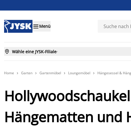

Menü

Wähle eine JYSK-Filiale

Home
Garten
Gartenmöbel
Loungemöbel
Hängesessel & Hän




Hollywoodschaukel
Hängematten und 