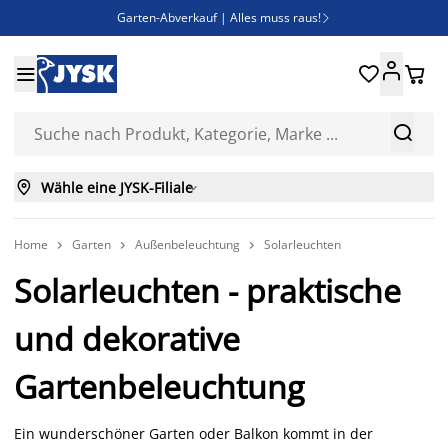
Garten-Abverkauf | Alles muss raus!

SALE | Spare bis zu 70%





Bist du Unternehmer? Entdecke JYSK-B2B

Esszimmerstuhl ADSLEV um nur 40€



Wähle eine JYSK-Filiale

Home
Garten
Außenbeleuchtung
Solarleuchten



Solarleuchten - praktische
und dekorative
Gartenbeleuchtung
Ein wunderschöner Garten oder Balkon kommt in der