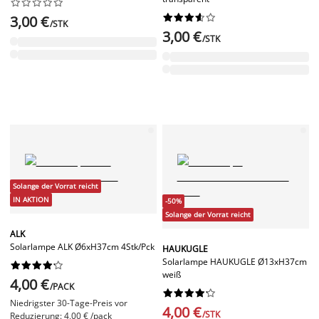




















3,00 €
/STK
3,00 €
/STK
Solange der Vorrat reicht
IN AKTION
-50%
Solange der Vorrat reicht
ALK
Solarlampe ALK Ø6xH37cm 4Stk/Pck
HAUKUGLE
Solarlampe HAUKUGLE Ø13xH37cm










weiß
4,00 €
/PACK










Niedrigster 30-Tage-Preis vor
4,00 €
/STK
Reduzierung: 4,00 € /pack