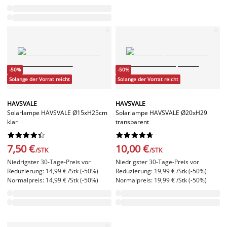
-50%
-50%
Solange der Vorrat reicht
Solange der Vorrat reicht
HAVSVALE
HAVSVALE
Solarlampe HAVSVALE Ø15xH25cm
Solarlampe HAVSVALE Ø20xH29
klar
transparent




















7,50 €
10,00 €
/STK
/STK
Niedrigster 30-Tage-Preis vor
Niedrigster 30-Tage-Preis vor
Reduzierung: 14,99 € /Stk (-50%)
Reduzierung: 19,99 € /Stk (-50%)
Normalpreis: 14,99 € /Stk (-50%)
Normalpreis: 19,99 € /Stk (-50%)