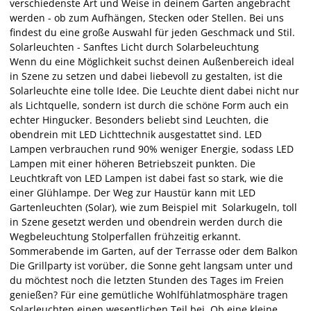
verschiedenste Art und Weise in deinem Garten angebracht
werden - ob zum Aufhängen, Stecken oder Stellen. Bei uns
findest du eine große Auswahl für jeden Geschmack und Stil.
Solarleuchten - Sanftes Licht durch Solarbeleuchtung
Wenn du eine Möglichkeit suchst deinen Außenbereich ideal
in Szene zu setzen und dabei liebevoll zu gestalten, ist die
Solarleuchte eine tolle Idee. Die Leuchte dient dabei nicht nur
als Lichtquelle, sondern ist durch die schöne Form auch ein
echter Hingucker. Besonders beliebt sind Leuchten, die
obendrein mit LED Lichttechnik ausgestattet sind. LED
Lampen verbrauchen rund 90% weniger Energie, sodass LED
Lampen mit einer höheren Betriebszeit punkten. Die
Leuchtkraft von LED Lampen ist dabei fast so stark, wie die
einer Glühlampe. Der Weg zur Haustür kann mit LED
Gartenleuchten (Solar), wie zum Beispiel mit Solarkugeln, toll
in Szene gesetzt werden und obendrein werden durch die
Wegbeleuchtung Stolperfallen frühzeitig erkannt.
Sommerabende im Garten, auf der Terrasse oder dem Balkon
Die Grillparty ist vorüber, die Sonne geht langsam unter und
du möchtest noch die letzten Stunden des Tages im Freien
genießen? Für eine gemütliche Wohlfühlatmosphäre tragen
Solarleuchten einen wesentlichen Teil bei. Ob eine kleine