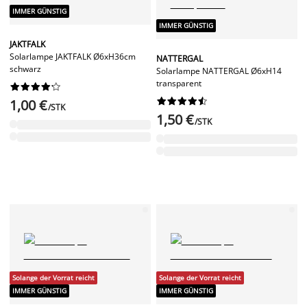
IMMER GÜNSTIG
IMMER GÜNSTIG
JAKTFALK
Solarlampe JAKTFALK Ø6xH36cm
NATTERGAL
schwarz
Solarlampe NATTERGAL Ø6xH14
transparent




















1,00 €
/STK
1,50 €
/STK
Solange der Vorrat reicht
Solange der Vorrat reicht
IMMER GÜNSTIG
IMMER GÜNSTIG