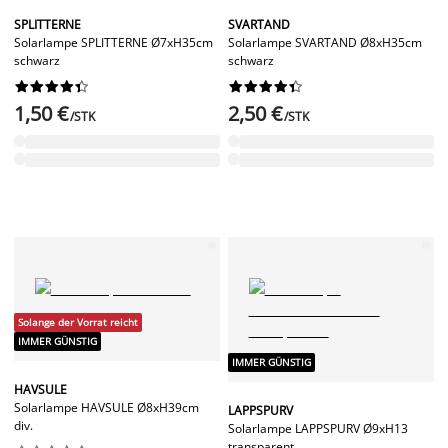
SPLITTERNE
SVARTAND
Solarlampe SPLITTERNE Ø7xH35cm
Solarlampe SVARTAND Ø8xH35cm
schwarz
schwarz




















1,50 €
2,50 €
/STK
/STK
Solange der Vorrat reicht
IMMER GÜNSTIG
IMMER GÜNSTIG
HAVSULE
Solarlampe HAVSULE Ø8xH39cm
LAPPSPURV
div.
Solarlampe LAPPSPURV Ø9xH13
transparent