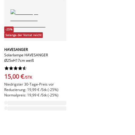
-25%
Solange der Vorrat reicht
HAVESANGER
Solarlampe HAVESANGER
Ø25xH17cm weiß










15,00 €
/STK
Niedrigster 30-Tage-Preis vor
Reduzierung: 19,99 € /Stk (-25%)
Normalpreis: 19,99 € /Stk (-25%)