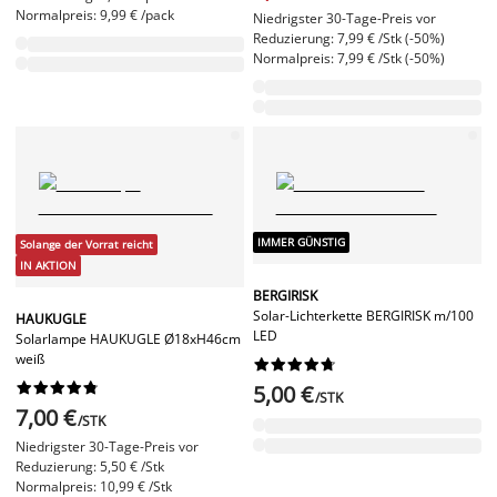
Normalpreis: 9,99 € /pack
Niedrigster 30-Tage-Preis vor
Reduzierung: 7,99 € /Stk (-50%)
Normalpreis: 7,99 € /Stk (-50%)
IMMER GÜNSTIG
Solange der Vorrat reicht
IN AKTION
BERGIRISK
Solar-Lichterkette BERGIRISK m/100
HAUKUGLE
LED
Solarlampe HAUKUGLE Ø18xH46cm
weiß




















5,00 €
/STK
7,00 €
/STK
Niedrigster 30-Tage-Preis vor
Reduzierung: 5,50 € /Stk
Normalpreis: 10,99 € /Stk