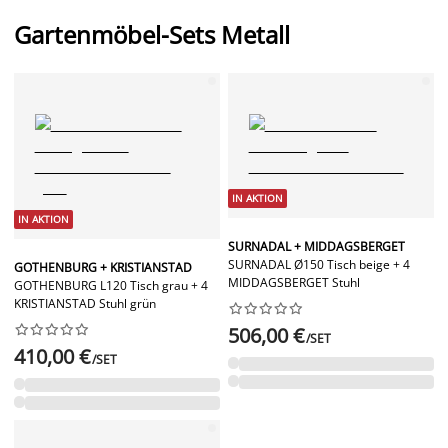
Gartenmöbel-Sets Metall
IN AKTION
IN AKTION
SURNADAL + MIDDAGSBERGET
SURNADAL Ø150 Tisch beige + 4
GOTHENBURG + KRISTIANSTAD
MIDDAGSBERGET Stuhl
GOTHENBURG L120 Tisch grau + 4
KRISTIANSTAD Stuhl grün




















506,00 €
/SET
410,00 €
/SET