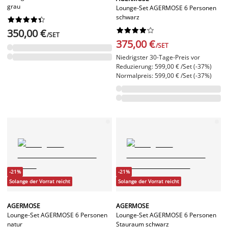
grau
Lounge-Set AGERMOSE 6 Personen
schwarz




















350,00 €
/SET
375,00 €
/SET
Niedrigster 30-Tage-Preis vor
Reduzierung: 599,00 € /Set (-37%)
Normalpreis: 599,00 € /Set (-37%)
-21%
-21%
Solange der Vorrat reicht
Solange der Vorrat reicht
AGERMOSE
AGERMOSE
Lounge-Set AGERMOSE 6 Personen
Lounge-Set AGERMOSE 6 Personen
natur
Stauraum schwarz