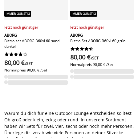
IMMER GÜNSTIG
IMMER GÜNSTIG
Jetzt noch günstiger
Jetzt noch günstiger
ABORG
ABORG
Bistro-set ABORG B60xL60 sand
Bistro-Set ABORG B60xL60 grün
dunkel




















80,00 €
/SET
80,00 €
/SET
Normalpreis
90,00 € /Set
Normalpreis
90,00 € /Set
Warum du dich für eine Outdoor Lounge entscheiden solltest
Ob groß oder klein, eckig oder rund. In unserem Sortiment
haben wir Sets für zwei, vier, sechs oder noch mehr Personen.
Überlege dir vorab wie viele Personen an deiner Sitzecke