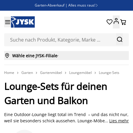
Garten-Abverkauf | Alles muss raus!

Deal Days | Spare bis zu 60%





Bist du Unternehmer? Entdecke JYSK-B2B

Esszimmerstuhl ADSLEV um nur 40€



Wähle eine JYSK-Filiale

Home
Garten
Gartenmöbel
Loungemöbel
Lounge-Sets




Lounge-Sets für deinen
Garten und Balkon
Eine Outdoor-Lounge liegt total im Trend – und das nicht nur,
weil sie besonders schick aussehen. Lounge-Möbel für den
...
Lies mehr
Garten, große Balkone, Terrassen und Wintergärten laden zu