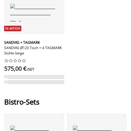
IN AKTION
SANDVIG + TAGMARK
SANDVIG Ø120 Tisch + 4 TAGMARK
Stühle beige










575,00 €
/SET
Bistro-Sets