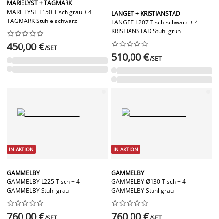
MARIELYST + TAGMARK
MARIELYST L150 Tisch grau + 4
LANGET + KRISTIANSTAD
TAGMARK Stühle schwarz
LANGET L207 Tisch schwarz + 4
KRISTIANSTAD Stuhl grün




















450,00 €
/SET
510,00 €
/SET
IN AKTION
IN AKTION
GAMMELBY
GAMMELBY
GAMMELBY L225 Tisch + 4
GAMMELBY Ø130 Tisch + 4
GAMMELBY Stuhl grau
GAMMELBY Stuhl grau




















760,00 €
760,00 €
/SET
/SET