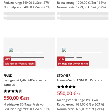
Reduzierung: 549,00 € /Set (-27%)
Reduzierung: 1299,00 € /Set (-62%)
Normalpreis: 549,00 € /Set (-27%)
Normalpreis: 1299,00 € /Set (-62%)
-21%
-21%
Solange der Vorrat reicht
Solange der Vorrat reicht
FJAND
STOVNER
Lounge-Set FJAND 4Pers. natur
Lounge-Set STOVNER 5 Pers. grau
bambus




















550,00 €
/SET
550,00 €
/SET
Niedrigster 30-Tage-Preis vor
Niedrigster 30-Tage-Preis vor
Reduzierung: 699,00 € /Set (-21%)
Reduzierung: 699,00 € /Set (-21%)
Normalpreis: 699,00 € /Set (-21%)