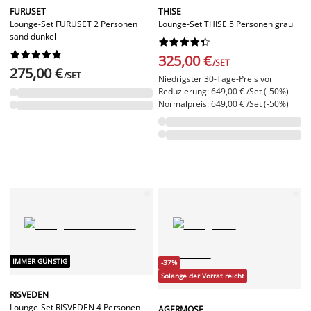
FURUSET
THISE
Lounge-Set FURUSET 2 Personen
Lounge-Set THISE 5 Personen grau
sand dunkel




















325,00 €
/SET
275,00 €
/SET
Niedrigster 30-Tage-Preis vor
Reduzierung: 649,00 € /Set (-50%)
Normalpreis: 649,00 € /Set (-50%)
IMMER GÜNSTIG
-37%
Solange der Vorrat reicht
RISVEDEN
Lounge-Set RISVEDEN 4 Personen
AGERMOSE