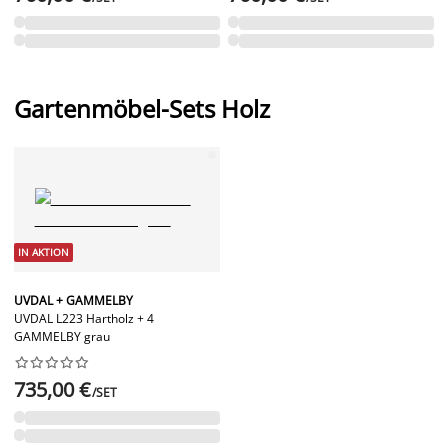
Gartenmöbel-Sets Holz
IN AKTION
UVDAL + GAMMELBY
UVDAL L223 Hartholz + 4
GAMMELBY grau










735,00 €
/SET