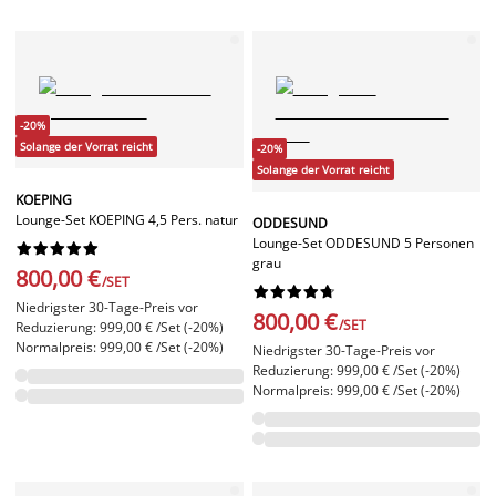
-20%
Solange der Vorrat reicht
-20%
Solange der Vorrat reicht
KOEPING
Lounge-Set KOEPING 4,5 Pers. natur
ODDESUND
Lounge-Set ODDESUND 5 Personen










grau
800,00 €
/SET










Niedrigster 30-Tage-Preis vor
800,00 €
/SET
Reduzierung: 999,00 € /Set (-20%)
Normalpreis: 999,00 € /Set (-20%)
Niedrigster 30-Tage-Preis vor
Reduzierung: 999,00 € /Set (-20%)
Normalpreis: 999,00 € /Set (-20%)