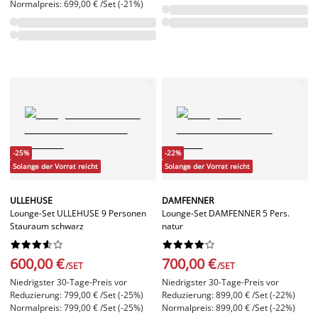
Normalpreis: 699,00 € /Set (-21%)
-25%
-22%
Solange der Vorrat reicht
Solange der Vorrat reicht
ULLEHUSE
DAMFENNER
Lounge-Set ULLEHUSE 9 Personen
Lounge-Set DAMFENNER 5 Pers.
Stauraum schwarz
natur




















600,00 €
700,00 €
/SET
/SET
Niedrigster 30-Tage-Preis vor
Niedrigster 30-Tage-Preis vor
Reduzierung: 799,00 € /Set (-25%)
Reduzierung: 899,00 € /Set (-22%)
Normalpreis: 799,00 € /Set (-25%)
Normalpreis: 899,00 € /Set (-22%)