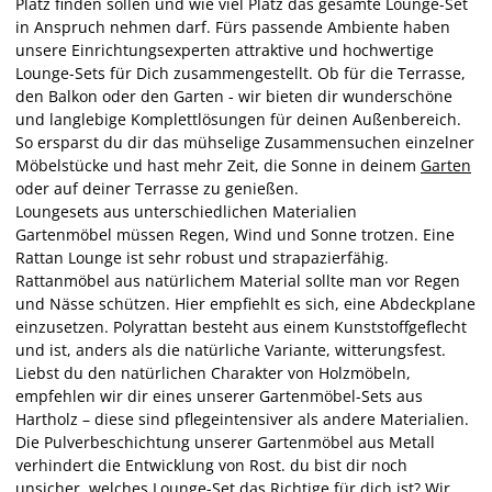
Platz finden sollen und wie viel Platz das gesamte Lounge-Set
in Anspruch nehmen darf. Fürs passende Ambiente haben
unsere Einrichtungsexperten attraktive und hochwertige
Lounge-Sets für Dich zusammengestellt. Ob für die Terrasse,
den Balkon oder den Garten - wir bieten dir wunderschöne
und langlebige Komplettlösungen für deinen Außenbereich.
So ersparst du dir das mühselige Zusammensuchen einzelner
Möbelstücke und hast mehr Zeit, die Sonne in deinem
Garten
oder auf deiner Terrasse zu genießen.
Loungesets aus unterschiedlichen Materialien
Gartenmöbel müssen Regen, Wind und Sonne trotzen. Eine
Rattan Lounge ist sehr robust und strapazierfähig.
Rattanmöbel aus natürlichem Material sollte man vor Regen
und Nässe schützen. Hier empfiehlt es sich, eine Abdeckplane
einzusetzen. Polyrattan besteht aus einem Kunststoffgeflecht
und ist, anders als die natürliche Variante, witterungsfest.
Liebst du den natürlichen Charakter von Holzmöbeln,
empfehlen wir dir eines unserer Gartenmöbel-Sets aus
Hartholz – diese sind pflegeintensiver als andere Materialien.
Die Pulverbeschichtung unserer Gartenmöbel aus Metall
verhindert die Entwicklung von Rost. du bist dir noch
unsicher, welches Lounge-Set das Richtige für dich ist? Wir