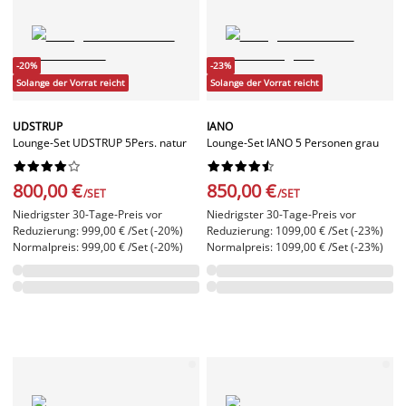
-20%
-23%
Solange der Vorrat reicht
Solange der Vorrat reicht
UDSTRUP
IANO
Lounge-Set UDSTRUP 5Pers. natur
Lounge-Set IANO 5 Personen grau




















800,00 €
850,00 €
/SET
/SET
Niedrigster 30-Tage-Preis vor
Niedrigster 30-Tage-Preis vor
Reduzierung: 999,00 € /Set (-20%)
Reduzierung: 1099,00 € /Set (-23%)
Normalpreis: 999,00 € /Set (-20%)
Normalpreis: 1099,00 € /Set (-23%)