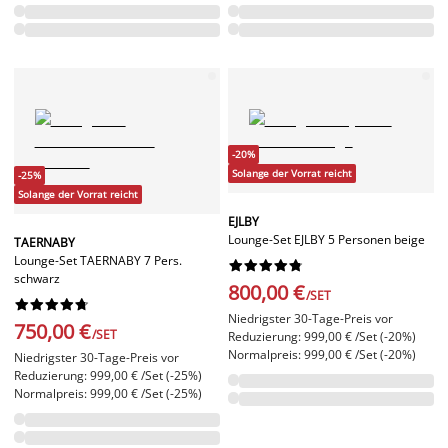
-20%
Solange der Vorrat reicht
-25%
Solange der Vorrat reicht
EJLBY
Lounge-Set EJLBY 5 Personen beige
TAERNABY
Lounge-Set TAERNABY 7 Pers.










schwarz
800,00 €
/SET










Niedrigster 30-Tage-Preis vor
750,00 €
/SET
Reduzierung: 999,00 € /Set (-20%)
Normalpreis: 999,00 € /Set (-20%)
Niedrigster 30-Tage-Preis vor
Reduzierung: 999,00 € /Set (-25%)
Normalpreis: 999,00 € /Set (-25%)