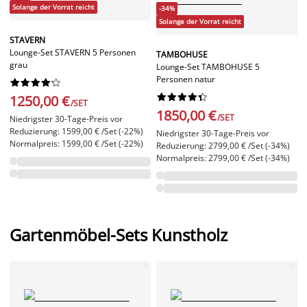
Solange der Vorrat reicht
-34%
Solange der Vorrat reicht
STAVERN
Lounge-Set STAVERN 5 Personen
TAMBOHUSE
grau
Lounge-Set TAMBOHUSE 5
Personen natur




















1250,00 €
/SET
1850,00 €
/SET
Niedrigster 30-Tage-Preis vor
Reduzierung: 1599,00 € /Set (-22%)
Niedrigster 30-Tage-Preis vor
Normalpreis: 1599,00 € /Set (-22%)
Reduzierung: 2799,00 € /Set (-34%)
Normalpreis: 2799,00 € /Set (-34%)
Gartenmöbel-Sets Kunstholz