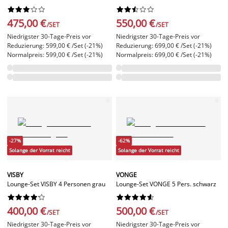




















475,00 €
550,00 €
/SET
/SET
Niedrigster 30-Tage-Preis vor
Niedrigster 30-Tage-Preis vor
Reduzierung: 599,00 € /Set (-21%)
Reduzierung: 699,00 € /Set (-21%)
Normalpreis: 599,00 € /Set (-21%)
Normalpreis: 699,00 € /Set (-21%)
-27%
-62%
Solange der Vorrat reicht
Solange der Vorrat reicht
VISBY
VONGE
Lounge-Set VISBY 4 Personen grau
Lounge-Set VONGE 5 Pers. schwarz




















400,00 €
500,00 €
/SET
/SET
Niedrigster 30-Tage-Preis vor
Niedrigster 30-Tage-Preis vor