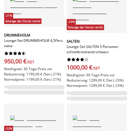
-21%
Solange der Vorrat reicht
-23%
Solange der Vorrat reicht
DRUMMEHOLM
Lounge-Set DRUMMEHOLM 4,5Pers.
SALTEN
natur
Lounge-Set SALTEN 5 Personen
schnelltrocknend schwarz




















950,00 €
/SET
1000,00 €
/SET
Niedrigster 30-Tage-Preis vor
Reduzierung: 1199,00 € /Set (-21%)
Niedrigster 30-Tage-Preis vor
Normalpreis: 1199,00 € /Set (-21%)
Reduzierung: 1299,00 € /Set (-23%)
Normalpreis: 1299,00 € /Set (-23%)
-22%