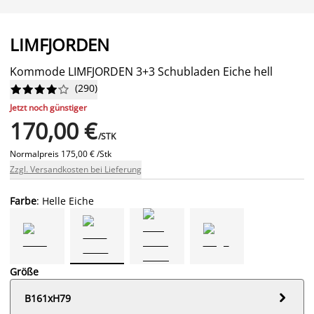
LIMFJORDEN
Kommode LIMFJORDEN 3+3 Schubladen Eiche hell
(
290
)










Jetzt noch günstiger
170,00 €
/STK
Normalpreis
175,00 € /Stk
Zzgl. Versandkosten bei Lieferung
Farbe
: Helle Eiche
Größe

B161xH79