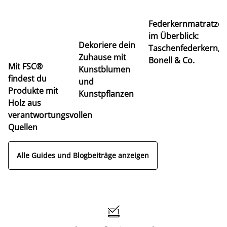
Ti
Federkernmatratze
M
im Überblick:
K
Dekoriere dein
Taschenfederkern,
u
Zuhause mit
Bonell & Co.
K
Mit FSC®
Kunstblumen
findest du
und
Produkte mit
Kunstpflanzen
Holz aus
verantwortungsvollen
Quellen
Alle Guides und Blogbeiträge anzeigen
