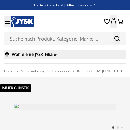
Garten-Abverkauf | Alles muss raus!

Deal Days | Spare bis zu 60%





Bist du Unternehmer? Entdecke JYSK-B2B

Esszimmerstuhl ADSLEV um nur 40€



Wähle eine JYSK-Filiale

Home
Aufbewahrung
Kommoden
Kommode LIMFJORDEN 3+3 Schub



IMMER GÜNSTIG