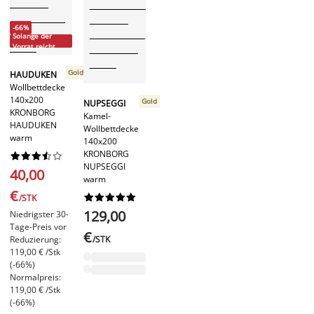
-66%
Solange der
Vorrat reicht
Gold
HAUDUKEN
Wollbettdecke
140x200
Gold
NUPSEGGI
KRONBORG
Kamel-
HAUDUKEN
Wollbettdecke
warm
140x200
KRONBORG










NUPSEGGI
40,00
warm
€










/STK
129,00
Niedrigster 30-
Tage-Preis vor
€
/STK
Reduzierung:
119,00 € /Stk
(-66%)
Normalpreis:
119,00 € /Stk
(-66%)