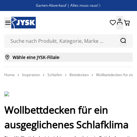
Garten-Abverkauf | Alles muss raus!

Deal Days | Spare bis zu 60%





Bist du Unternehmer? Entdecke JYSK-B2B

Esszimmerstuhl ADSLEV um nur 40€



Wähle eine JYSK-Filiale

Home
Inspiration
Schlafen
Bettdecken
Wollbettdecken für ein 




Wollbettdecken für ein
ausgeglichenes Schlafklima