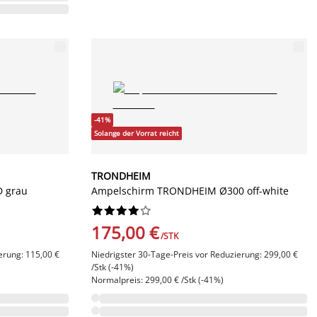
-41%
Solange der Vorrat reicht
TRONDHEIM
D grau
Ampelschirm TRONDHEIM Ø300 off-white










175,00 €
/STK
erung: 115,00 €
Niedrigster 30-Tage-Preis vor Reduzierung: 299,00 €
/Stk (-41%)
Normalpreis: 299,00 € /Stk (-41%)