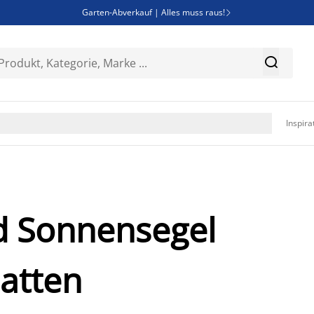
Garten-Abverkauf | Alles muss raus!

SALE | Spare bis zu 70%


Bist du Unternehmer? Entdecke JYSK-B2B

Esszimmerstuhl ADSLEV um nur 40€

Inspira
d Sonnensegel
atten