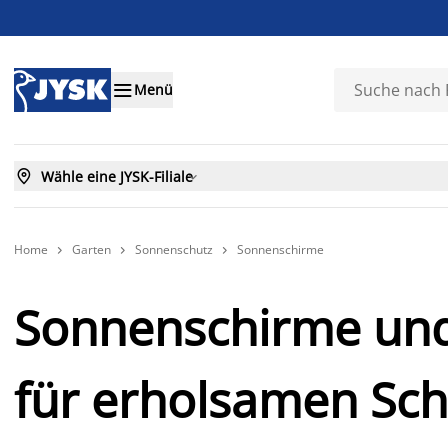

Menü

Wähle eine JYSK-Filiale

Home
Garten
Sonnenschutz
Sonnenschirme



Sonnenschirme un
für erholsamen Sch