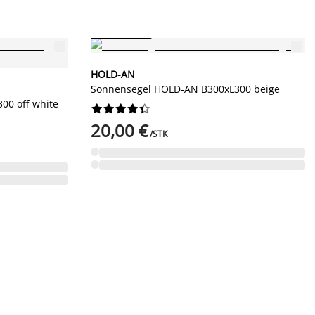
IMMER GÜNSTIG
HOLD-AN
Sonnensegel HOLD-AN B300xL300 beige
00 off-white










20,00 €
/STK