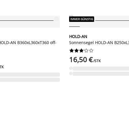
IMMER GÜNSTIG
HOLD-AN
HOLD-AN B360xL360xT360 off-
Sonnensegel HOLD-AN B250xL3










16,50 €
/STK
TK