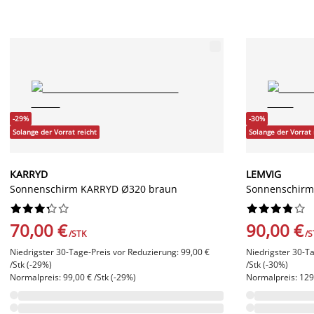
-29%
-30%
Solange der Vorrat reicht
Solange der Vorrat 
KARRYD
LEMVIG
Sonnenschirm KARRYD Ø320 braun
Sonnenschirm 




















70,00 €
90,00 €
/STK
/S
Niedrigster 30-Tage-Preis vor Reduzierung: 99,00 €
Niedrigster 30-T
/Stk (-29%)
/Stk (-30%)
Normalpreis: 99,00 € /Stk (-29%)
Normalpreis: 129,