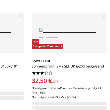
-50%
Solange der Vorrat reicht
SMYGEHUK
 B130xL181
Sonnenschirm SMYGEHUK Ø200 beige/sand










32,50 €
/STK
Niedrigster 30-Tage-Preis vor Reduzierung: 64,99 €
/Stk (-50%)
Normalpreis: 64,99 € /Stk (-50%)