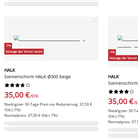
-7%
Solange der Vorrat reicht
-7%
Solange der Vorrat 
HALK
Sonnenschirm HALK Ø300 beige
HALK
Sonnenschirm




















35,00 €
/STK
35,00 €
/S
Niedrigster 30-Tage-Preis vor Reduzierung: 37,50 €
/Stk (-7%)
Niedrigster 30-Ta
Normalpreis: 37,50 € /Stk (-7%)
/Stk (-7%)
Normalpreis: 37,5