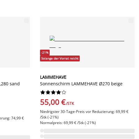
-21%
Solange der Vorrat reicht
LAMMEHAVE
280 sand
Sonnenschirm LAMMEHAVE Ø270 beige










55,00 €
/STK
Niedrigster 30-Tage-Preis vor Reduzierung: 69,99 €
/Stk (-21%)
erung: 74,99 €
Normalpreis: 69,99 € /Stk (-21%)