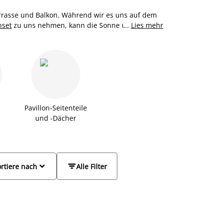
errasse und Balkon. Während wir es uns auf dem
nset
zu uns nehmen, kann die Sonne unser
...
Lies mehr
strahlung bringen uns zum Schwitzen und ein
s werden. Schütze dich und deine Familie im
 und schönen Sonnenschirm. Neben Ampelschirm
e, große Sonnenschirme, 360° drehbare Schirme,
nsegel. Wir beraten dich gerne!
Pavillon-Seitenteile
und -Dächer


rtiere nach
Alle Filter