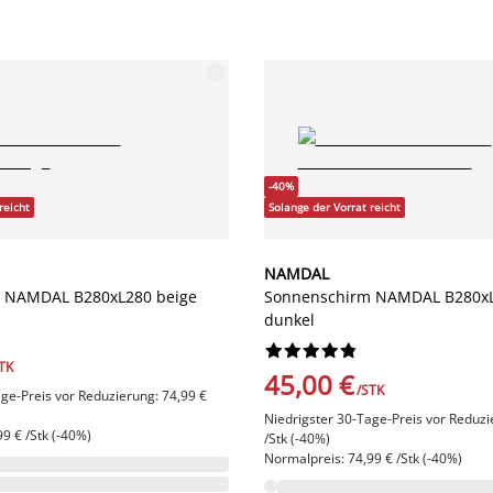
-40%
reicht
Solange der Vorrat reicht
NAMDAL
 NAMDAL B280xL280 beige
Sonnenschirm NAMDAL B280xL
dunkel










TK
45,00 €
/STK
ge-Preis vor Reduzierung: 74,99 €
Niedrigster 30-Tage-Preis vor Reduzi
9 € /Stk (-40%)
/Stk (-40%)
Normalpreis: 74,99 € /Stk (-40%)