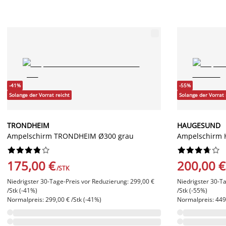
-41%
-55%
Solange der Vorrat reicht
Solange der Vorrat 
TRONDHEIM
HAUGESUND
Ampelschirm TRONDHEIM Ø300 grau
Ampelschirm




















175,00 €
200,00 €
/STK
Niedrigster 30-Tage-Preis vor Reduzierung: 299,00 €
Niedrigster 30-T
/Stk (-41%)
/Stk (-55%)
Normalpreis: 299,00 € /Stk (-41%)
Normalpreis: 449,