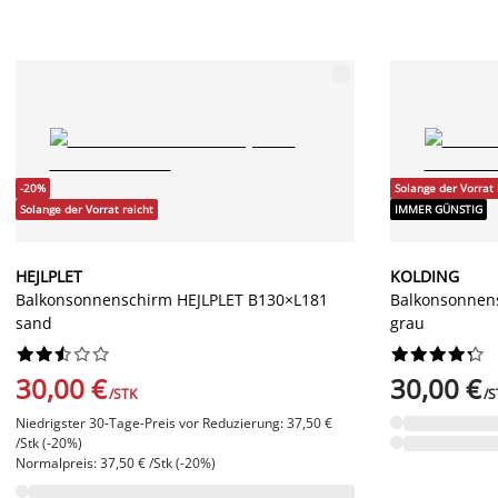
-20%
Solange der Vorrat 
Solange der Vorrat reicht
IMMER GÜNSTIG
HEJLPLET
KOLDING
Balkonsonnenschirm HEJLPLET B130×L181
Balkonsonnen
sand
grau




















30,00 €
30,00 €
/STK
/S
Niedrigster 30-Tage-Preis vor Reduzierung: 37,50 €
/Stk (-20%)
Normalpreis: 37,50 € /Stk (-20%)