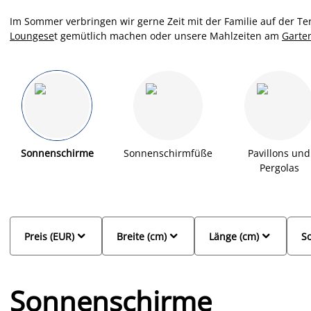
Im Sommer verbringen wir gerne Zeit mit der Familie auf der T
Loungese
t gemütlich machen oder unsere Mahlzeiten am
Garte
Wohlbefinden stören. Hohe Temperaturen und starke Sonnenein
geselliges Beisammensein kann zu einem unangenehmen Erlebni
Garten, auf der Terrasse oder dem Balkon mit einem stabilen
und Marktschirm findest du bei JYSK auch Balkonsonnenschirm
Schirme mit LED Beleuchtung und natürlich die beliebten Sonne
Sonnenschirme
Sonnenschirmfüße
Pavillons und
Pergolas



Preis (EUR)
Breite (cm)
Länge (cm)
So
Sonnenschirme