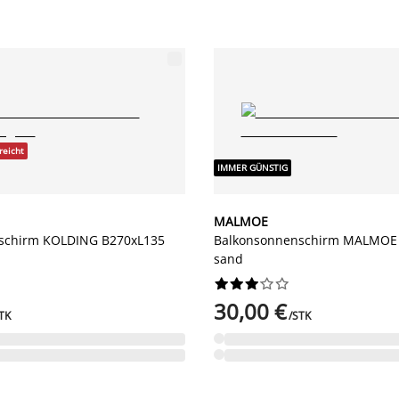
reicht
IMMER GÜNSTIG
MALMOE
schirm KOLDING B270xL135
Balkonsonnenschirm MALMOE
sand










30,00 €
TK
/STK