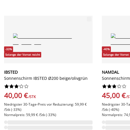
-33%
-40%
Solange der Vorrat reicht
Solange der Vorrat 
IBSTED
NAMDAL
Sonnenschirm IBSTED Ø200 beige/olivgrün
Sonnenschirm




















40,00 €
45,00 €
/STK
/S
Niedrigster 30-Tage-Preis vor Reduzierung: 59,99 €
Niedrigster 30-Ta
/Stk (-33%)
/Stk (-40%)
Normalpreis: 59,99 € /Stk (-33%)
Normalpreis: 74,9