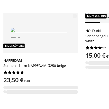
IMMER GÜNSTIG
HOLD-AN
Sonnensegel 
white
IMMER GÜNSTIG










15,00 €
/S
NAPPEDAM
Sonnenschirm NAPPEDAM Ø250 beige










23,50 €
/STK