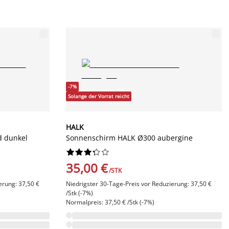
-7%
Solange der Vorrat reicht
HALK
d dunkel
Sonnenschirm HALK Ø300 aubergine










35,00 €
/STK
erung: 37,50 €
Niedrigster 30-Tage-Preis vor Reduzierung: 37,50 €
/Stk (-7%)
Normalpreis: 37,50 € /Stk (-7%)