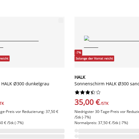
-7%
reicht
Solange der Vorrat reicht
HALK
 HALK Ø300 dunkelgrau
Sonnenschirm HALK Ø300 san










35,00 €
TK
/STK
ge-Preis vor Reduzierung: 37,50 €
Niedrigster 30-Tage-Preis vor Reduzi
/Stk (-7%)
0 € /Stk (-7%)
Normalpreis: 37,50 € /Stk (-7%)