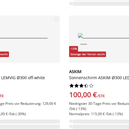
-13%
reicht
Solange der Vorrat reicht
ASKIM
LEMVIG Ø300 off-white
Sonnenschirm ASKIM Ø300 LE










100,00 €
TK
/STK
age-Preis vor Reduzierung: 129,00 €
Niedrigster 30-Tage-Preis vor Reduzi
/Stk (-13%)
00 € /Stk (-30%)
Normalpreis: 115,00 € /Stk (-13%)