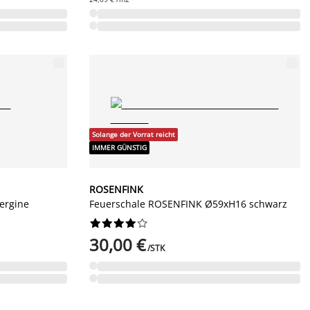
Solange der Vorrat reicht
IMMER GÜNSTIG
ROSENFINK
ergine
Feuerschale ROSENFINK Ø59xH16 schwarz










30,00 €
/STK