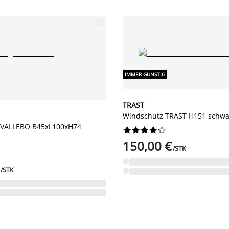
IMMER GÜNSTIG
TRAST
Windschutz TRAST H151 schwa
n VALLEBO B45xL100xH74










150,00 €
/STK
/STK