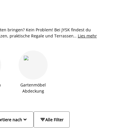
en bringen? Kein Problem! Bei JYSK findest du
nzen, praktische Regale und Terrassenfliesen um
...
Lies mehr
ndeln. Den umweltfreundlichen Einweggrill
is. Entdecke jetzt online und in unseren Filialen
n
Gartenmöbel
Abdeckung


rtiere nach
Alle Filter