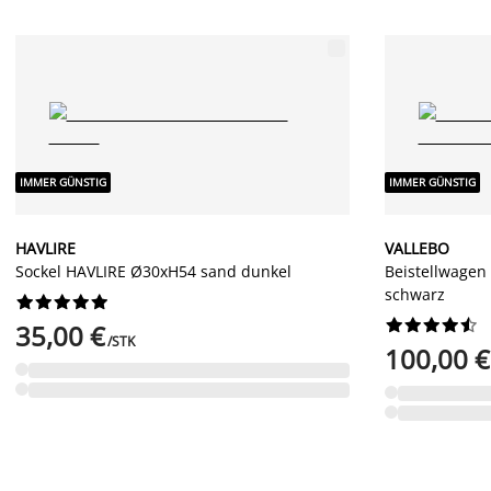
IMMER GÜNSTIG
IMMER GÜNSTIG
HAVLIRE
VALLEBO
Sockel HAVLIRE Ø30xH54 sand dunkel
Beistellwage
schwarz




















35,00 €
/STK
100,00 €