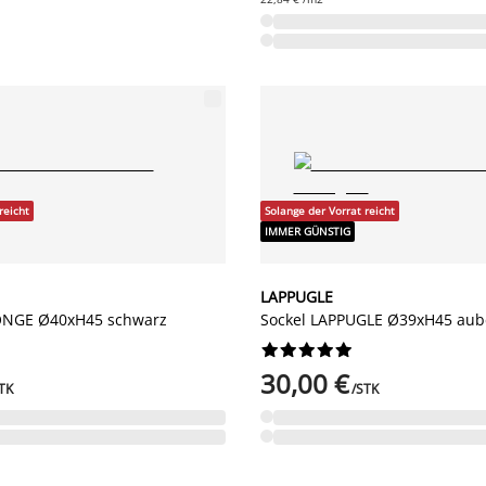
reicht
Solange der Vorrat reicht
IMMER GÜNSTIG
LAPPUGLE
ONGE Ø40xH45 schwarz
Sockel LAPPUGLE Ø39xH45 aub










30,00 €
TK
/STK