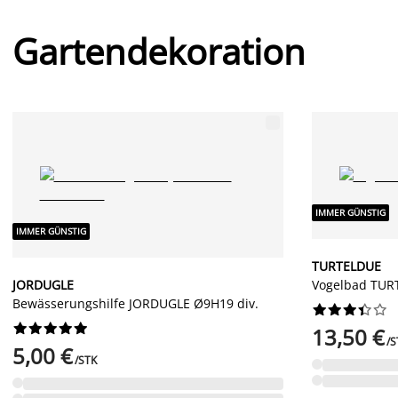
Gartendekoration
IMMER GÜNSTIG
IMMER GÜNSTIG
TURTELDUE
JORDUGLE
Vogelbad TUR
Bewässerungshilfe JORDUGLE Ø9H19 div.




















13,50 €
/S
5,00 €
/STK