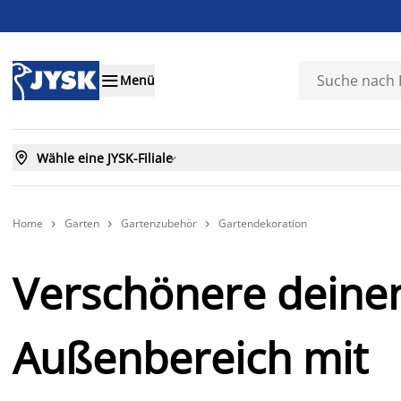

Menü

Wähle eine JYSK-Filiale

Home
Garten
Gartenzubehör
Gartendekoration



Verschönere deine
Außenbereich mit