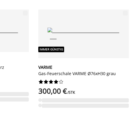
IMMER GÜNSTIG
rz
VARME
Gas-Feuerschale VARME Ø76xH30 grau










300,00 €
/STK