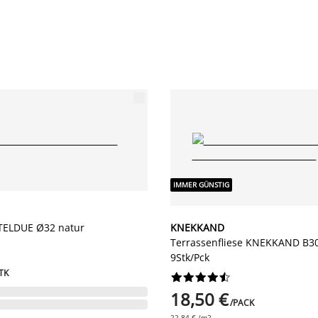
IMMER GÜNSTIG
TELDUE Ø32 natur
KNEKKAND
Terrassenfliese KNEKKAND B30
9Stk/Pck
TK










18,50 €
/PACK
22,84 € /m2