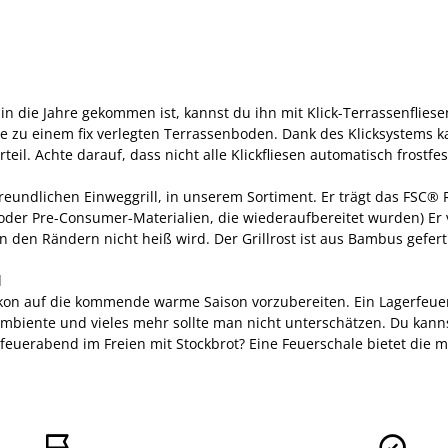
 die Jahre gekommen ist, kannst du ihn mit Klick-Terrassenfliesen
ive zu einem fix verlegten Terrassenboden. Dank des Klicksystems
eil. Achte darauf, dass nicht alle Klickfliesen automatisch frostfes
reundlichen Einweggrill, in unserem Sortiment. Er trägt das FSC® 
/oder Pre-Consumer-Materialien, die wiederaufbereitet wurden) Er 
n den Rändern nicht heiß wird. Der Grillrost ist aus Bambus gefer
d
kon auf die kommende warme Saison vorzubereiten. Ein Lagerfeuer e
biente und vieles mehr sollte man nicht unterschätzen. Du kan
euerabend im Freien mit Stockbrot? Eine Feuerschale bietet die me

