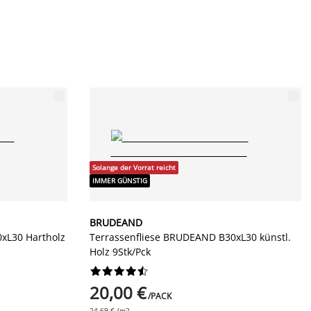
Solange der Vorrat reicht
IMMER GÜNSTIG
BRUDEAND
xL30 Hartholz
Terrassenfliese BRUDEAND B30xL30 künstl.
Holz 9Stk/Pck










20,00 €
/PACK
24,69 € /m2