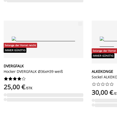
Solange der Vorrat reicht
IMMER GÜNSTIG
Solange der Vorrat 
IMMER GÜNSTIG
DVERGFALK
Hocker DVERGFALK Ø36xH39 weiß
ALKEKONGE
Sockel ALKEK




















25,00 €
/STK
30,00 €
/S