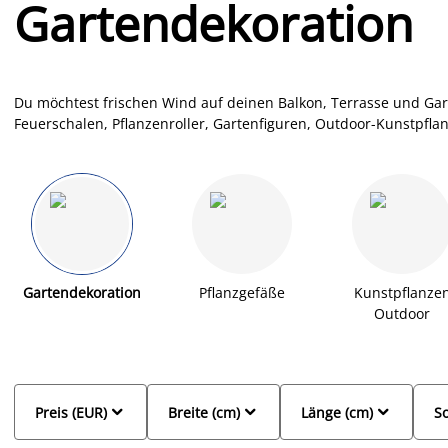
Gartendekoration
Du möchtest frischen Wind auf deinen Balkon, Terrasse und Gart
Feuerschalen, Pflanzenroller, Gartenfiguren, Outdoor-Kunstpfla
deinen Außenbereich in eine gemütliche Wohlfühlzone zu verwa
CASUS findest du ebenfalls bei JYSK, zu einem sehr günstigen Pre
großartige Angebote die zu dir passen!
Gartendekoration
Pflanzgefäße
Kunstpflanze
Outdoor



Preis (EUR)
Breite (cm)
Länge (cm)
So