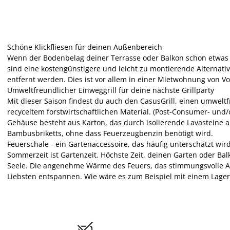
Schöne Klickfliesen für deinen Außenbereich
Wenn der Bodenbelag deiner Terrasse oder Balkon schon etwas in
sind eine kostengünstigere und leicht zu montierende Alternat
entfernt werden. Dies ist vor allem in einer Mietwohnung von Vort
Umweltfreundlicher Einweggrill für deine nächste Grillparty
Mit dieser Saison findest du auch den CasusGrill, einen umweltf
recyceltem forstwirtschaftlichen Material. (Post-Consumer- und
Gehäuse besteht aus Karton, das durch isolierende Lavasteine a
Bambusbriketts, ohne dass Feuerzeugbenzin benötigt wird.
Feuerschale - ein Gartenaccessoire, das häufig unterschätzt wir
Sommerzeit ist Gartenzeit. Höchste Zeit, deinen Garten oder Bal
Seele. Die angenehme Wärme des Feuers, das stimmungsvolle Am
Liebsten entspannen. Wie wäre es zum Beispiel mit einem Lagerf
