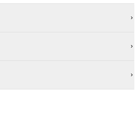


