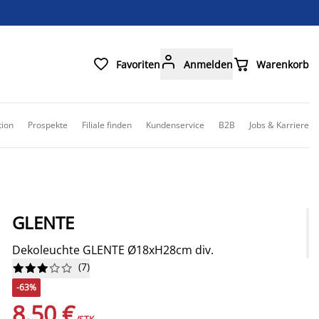



Favoriten
Anmelden
Warenkorb
tion
Prospekte
Filiale finden
Kundenservice
B2B
Jobs & Karriere
GLENTE
Dekoleuchte GLENTE Ø18xH28cm div.
(
7
)










-63%
8,50 €