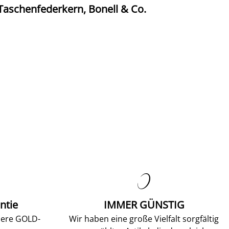
Taschenfederkern, Bonell & Co.
K

ntie
IMMER GÜNSTIG
sere GOLD-
Wir haben eine große Vielfalt sorgfältig