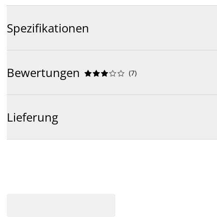
Spezifikationen
Bewertungen
(
7
)










Lieferung