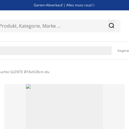
Garten-Abverkauf | Alles muss raus!

SALE | Spare bis zu 70%


Bist du Unternehmer? Entdecke JYSK-B2B

Esszimmerstuhl ADSLEV um nur 40€

Inspira
euchte GLENTE Ø18xH28cm div.