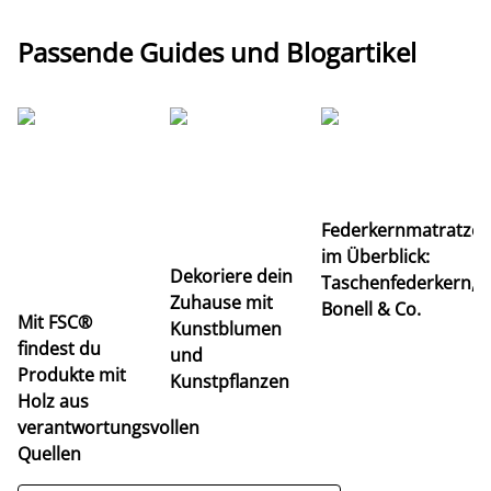
Passende Guides und Blogartikel
Ti
Federkernmatratze
M
im Überblick:
K
Dekoriere dein
Taschenfederkern,
u
Zuhause mit
Bonell & Co.
K
Mit FSC®
Kunstblumen
findest du
und
Produkte mit
Kunstpflanzen
Holz aus
verantwortungsvollen
Quellen