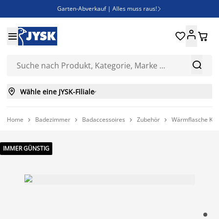
Garten-Abverkauf | Alles muss raus!

Deal Days | Spare bis zu 60%





Bist du Unternehmer? Entdecke JYSK-B2B

Esszimmerstuhl ADSLEV um nur 40€



Wähle eine JYSK-Filiale

Home
Badezimmer
Badaccessoires
Zubehör
Wärmflasche KRA




IMMER GÜNSTIG