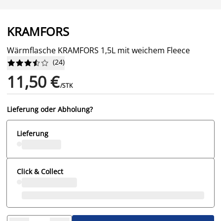
KRAMFORS
Wärmflasche KRAMFORS 1,5L mit weichem Fleece
(
24
)










11,50 €
/STK
Lieferung oder Abholung?
Lieferung
Click & Collect