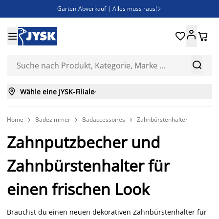
Garten-Abverkauf | Alles muss raus!

Deal Days | Spare bis zu 60%





Bist du Unternehmer? Entdecke JYSK-B2B

Esszimmerstuhl ADSLEV um nur 40€



Wähle eine JYSK-Filiale

Home
Badezimmer
Badaccessoires
Zahnbürstenhalter



Zahnputzbecher und
Zahnbürstenhalter für
einen frischen Look
Brauchst du einen neuen dekorativen Zahnbürstenhalter für