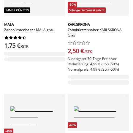
-50%
IMMER GÜNSTIG
Solange der Vorrat reicht
MALA
KARLSKRONA
Zahnbürstenhalter MALA grau
Zahnbürstenhalter KARLSKRONA
Glas




















1,75 €
/STK
2,50 €
/STK
Niedrigster 30-Tage-Preis vor
Reduzierung: 4,99 € /Stk (-50%)
Normalpreis: 4,99 € /Stk (-50%)
-43%
-45%