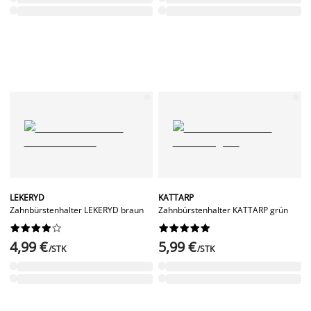
LEKERYD
KATTARP
Zahnbürstenhalter LEKERYD braun
Zahnbürstenhalter KATTARP grün




















4,99 €
5,99 €
/STK
/STK