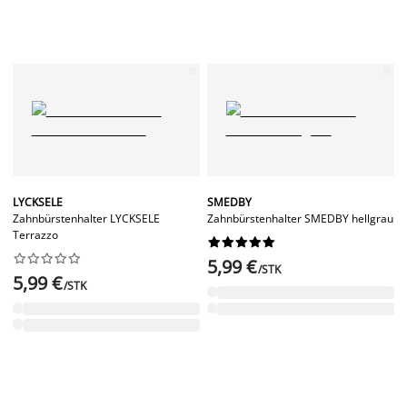
LYCKSELE
SMEDBY
Zahnbürstenhalter LYCKSELE
Zahnbürstenhalter SMEDBY hellgrau
Terrazzo




















5,99 €
/STK
5,99 €
/STK