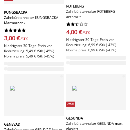
ROTEBERG
Zahnbürstenhalter ROTEBERG
KUNGSBACKA
anthrazit
Zahnbürstenhalter KUNGSBACKA
Marmoroptik




















4,00 €
/STK
3,00 €
/STK
Niedrigster 30-Tage-Preis vor
Reduzierung: 6,99 € /Stk (-43%)
Niedrigster 30-Tage-Preis vor
Normalpreis: 6,99 € /Stk (-43%)
Reduzierung: 5,49 € /Stk (-45%)
Normalpreis: 5,49 € /Stk (-45%)
-25%
GESUNDA
Zahnbürstenhalter GESUNDA matt
GENEVAD
glasiert
Zahnbürstenhalter GENEVAD braun