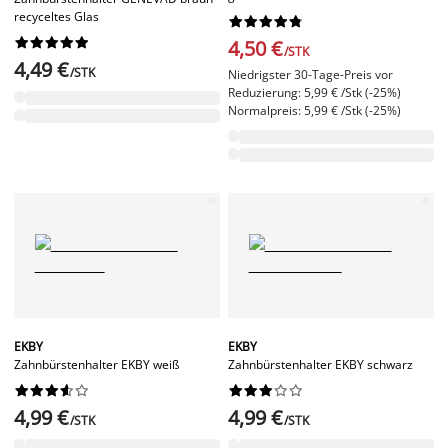
recyceltes Glas




















4,50 €
/STK
4,49 €
/STK
Niedrigster 30-Tage-Preis vor
Reduzierung: 5,99 € /Stk (-25%)
Normalpreis: 5,99 € /Stk (-25%)
EKBY
EKBY
Zahnbürstenhalter EKBY weiß
Zahnbürstenhalter EKBY schwarz




















4,99 €
4,99 €
/STK
/STK