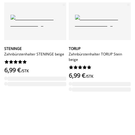
STENINGE
TORUP
Zahnbürstenhalter STENINGE beige
Zahnbürstenhalter TORUP Stein
beige




















6,99 €
/STK
6,99 €
/STK