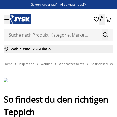
Garten-Abverkauf | Alles muss raus!

SALE | Spare bis zu 70%





Bist du Unternehmer? Entdecke JYSK-B2B

Esszimmerstuhl ADSLEV um nur 40€



Wähle eine JYSK-Filiale

Home
Inspiration
Wohnen
Wohnaccessoires
So findest du den 




So findest du den richtigen
Teppich