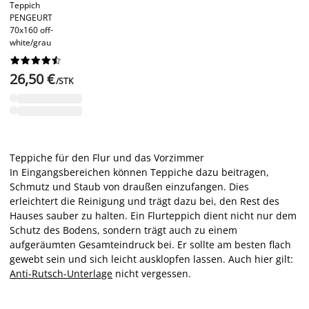
Teppich
PENGEURT
70x160 off-
white/grau










26,50 €
/STK
Teppiche für den Flur und das Vorzimmer
In Eingangsbereichen können Teppiche dazu beitragen,
Schmutz und Staub von draußen einzufangen. Dies
erleichtert die Reinigung und trägt dazu bei, den Rest des
Hauses sauber zu halten. Ein Flurteppich dient nicht nur dem
Schutz des Bodens, sondern trägt auch zu einem
aufgeräumten Gesamteindruck bei. Er sollte am besten flach
gewebt sein und sich leicht ausklopfen lassen. Auch hier gilt:
Anti-Rutsch-Unterlage
nicht vergessen.