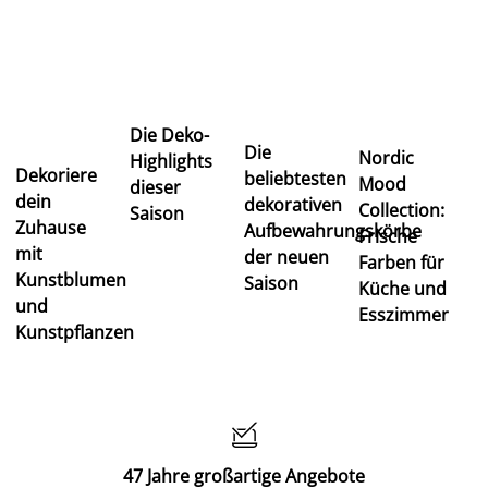
Die Deko-
Die
Nordic
Highlights
Dekoriere
beliebtesten
Mood
dieser
dein
dekorativen
Collection:
Saison
Zuhause
Aufbewahrungskörbe
Frische
mit
der neuen
Farben für
Kunstblumen
Saison
Küche und
und
Esszimmer
Kunstpflanzen

47 Jahre großartige Angebote