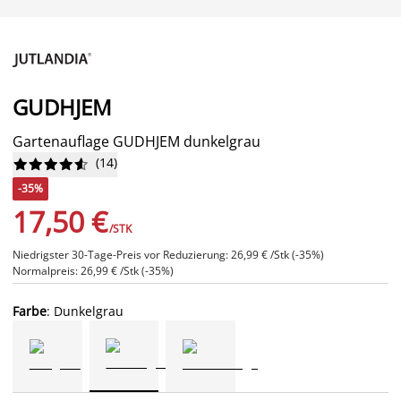
GUDHJEM
Gartenauflage GUDHJEM dunkelgrau
(
14
)










-35%
17,50 €
/STK
Niedrigster 30-Tage-Preis vor Reduzierung: 26,99 € /Stk (-35%)
Normalpreis: 26,99 € /Stk (-35%)
Farbe
: Dunkelgrau