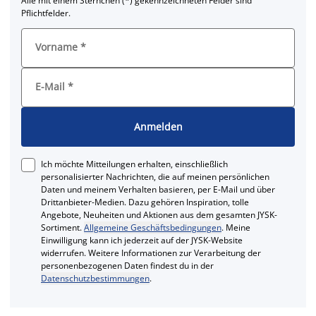
Alle mit einem Sternchen (*) gekennzeichneten Felder sind
Pflichtfelder.
Vorname
*
E-Mail
*
Anmelden
Ich möchte Mitteilungen erhalten, einschließlich
personalisierter Nachrichten, die auf meinen persönlichen
Daten und meinem Verhalten basieren, per E-Mail und über
Drittanbieter-Medien. Dazu gehören Inspiration, tolle
Angebote, Neuheiten und Aktionen aus dem gesamten JYSK-
Sortiment.
Allgemeine Geschäftsbedingungen
. Meine
Einwilligung kann ich jederzeit auf der JYSK-Website
widerrufen. Weitere Informationen zur Verarbeitung der
personenbezogenen Daten findest du in der
Datenschutzbestimmungen
.