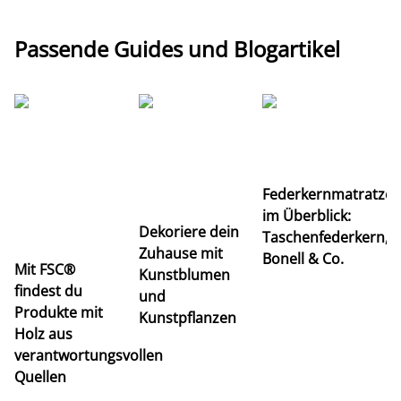
Passende Guides und Blogartikel
Ti
Federkernmatratze
M
im Überblick:
K
Dekoriere dein
Taschenfederkern,
u
Zuhause mit
Bonell & Co.
K
Mit FSC®
Kunstblumen
findest du
und
Produkte mit
Kunstpflanzen
Holz aus
verantwortungsvollen
Quellen