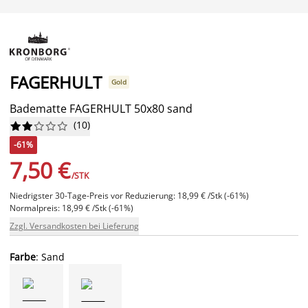
FAGERHULT
Gold
Badematte FAGERHULT 50x80 sand
(
10
)










-61%
7,50 €
/STK
Niedrigster 30-Tage-Preis vor Reduzierung: 18,99 € /Stk (-61%)
Normalpreis: 18,99 € /Stk (-61%)
Zzgl. Versandkosten bei Lieferung
Farbe
: Sand