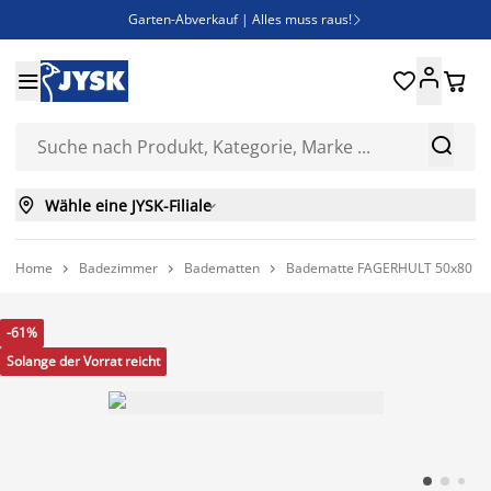
Garten-Abverkauf | Alles muss raus!

Deal Days | Spare bis zu 60%





Bist du Unternehmer? Entdecke JYSK-B2B

Esszimmerstuhl ADSLEV um nur 40€



Wähle eine JYSK-Filiale

Home
Badezimmer
Badematten
Badematte FAGERHULT 50x80 sa



-61%
Solange der Vorrat reicht