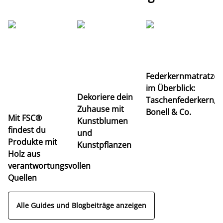
Ti
Federkernmatratze
M
im Überblick:
K
Dekoriere dein
Taschenfederkern,
u
Zuhause mit
Bonell & Co.
K
Mit FSC®
Kunstblumen
findest du
und
Produkte mit
Kunstpflanzen
Holz aus
verantwortungsvollen
Quellen
Alle Guides und Blogbeiträge anzeigen