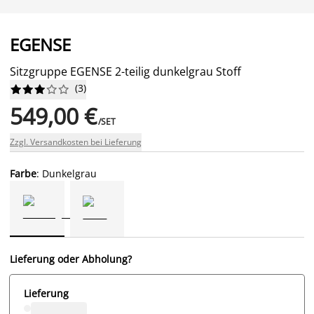
EGENSE
Sitzgruppe EGENSE 2-teilig dunkelgrau Stoff
(
3
)










549,00 €
/SET
Zzgl. Versandkosten bei Lieferung
Farbe
: Dunkelgrau
Lieferung oder Abholung?
Lieferung