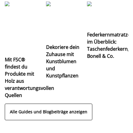
Ti
Federkernmatratze
M
im Überblick:
K
Dekoriere dein
Taschenfederkern,
u
Zuhause mit
Bonell & Co.
K
Mit FSC®
Kunstblumen
findest du
und
Produkte mit
Kunstpflanzen
Holz aus
verantwortungsvollen
Quellen
Alle Guides und Blogbeiträge anzeigen