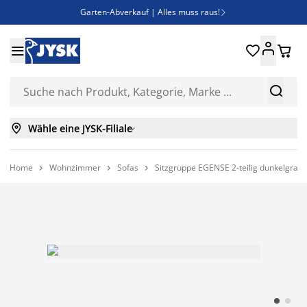
Garten-Abverkauf | Alles muss raus!

Deal Days | Spare bis zu 60%





Bist du Unternehmer? Entdecke JYSK-B2B

Esszimmerstuhl ADSLEV um nur 40€



Wähle eine JYSK-Filiale

Home
Wohnzimmer
Sofas
Sitzgruppe EGENSE 2-teilig dunkelgrau 


