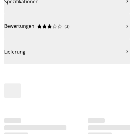
Spezifikationen

Bewertungen
(
3
)











Lieferung
