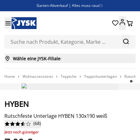
Garten-Abverkauf | Alles muss raus!

Deal Days | Spare bis zu 60%





Bist du Unternehmer? Entdecke JYSK-B2B

Esszimmerstuhl ADSLEV um nur 40€



Wähle eine JYSK-Filiale

Home
Wohnaccessoires
Teppiche
Teppichunterlagen
Rutschfe




IMMER GÜNSTIG
HYBEN
Rutschfeste Unterlage HYBEN 130x190 weiß
(
68
)










Jetzt noch günstiger