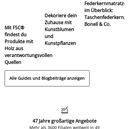
Federkernmatratze
M
im Überblick:
K
Dekoriere dein
Taschenfederkern,
u
Zuhause mit
Bonell & Co.
K
Mit FSC®
Kunstblumen
findest du
und
Produkte mit
Kunstpflanzen
Holz aus
verantwortungsvollen
Quellen
Alle Guides und Blogbeiträge anzeigen

47 Jahre großartige Angebote
Mehr als 3600 Filialen weltweit in 49