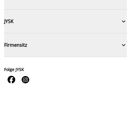

JYSK

Firmensitz
Folge JYSK

