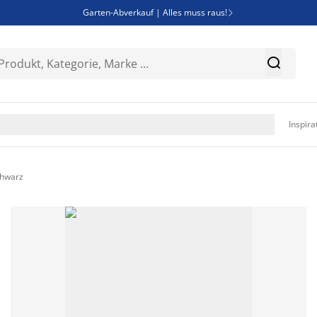
Garten-Abverkauf | Alles muss raus!

SALE | Spare bis zu 70%


Bist du Unternehmer? Entdecke JYSK-B2B

Esszimmerstuhl ADSLEV um nur 40€

Inspira
chwarz