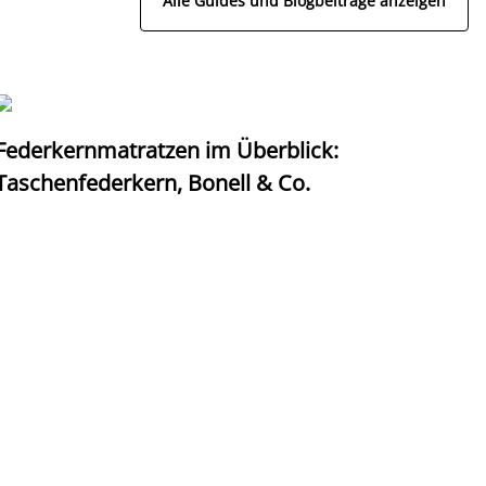
Alle Guides und Blogbeiträge anzeigen
Federkernmatratzen im Überblick:
T
Taschenfederkern, Bonell & Co.
K