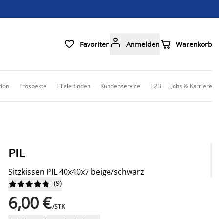



Favoriten
Anmelden
Warenkorb
tion
Prospekte
Filiale finden
Kundenservice
B2B
Jobs & Karriere
PIL
Sitzkissen PIL 40x40x7 beige/schwarz
(
9
)










6,00 €
/STK