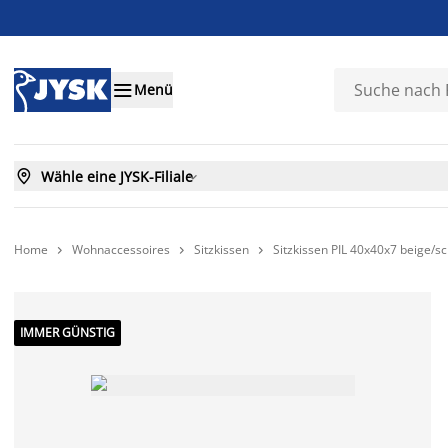

Menü

Wähle eine JYSK-Filiale

Home
Wohnaccessoires
Sitzkissen
Sitzkissen PIL 40x40x7 beige/s



IMMER GÜNSTIG