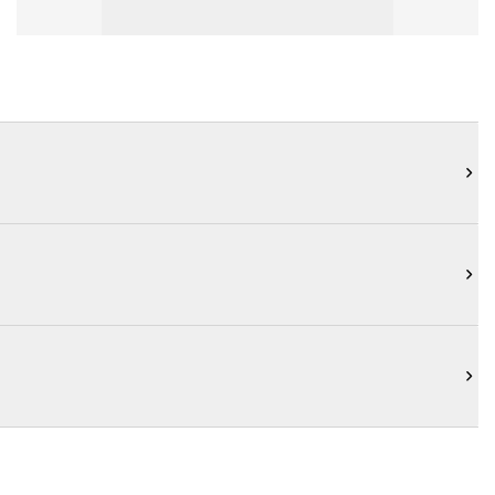


