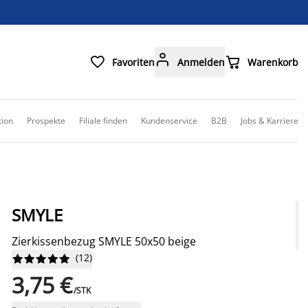



Favoriten
Anmelden
Warenkorb
tion
Prospekte
Filiale finden
Kundenservice
B2B
Jobs & Karriere
SMYLE
Zierkissenbezug SMYLE 50x50 beige
(
12
)










3,75 €
/STK