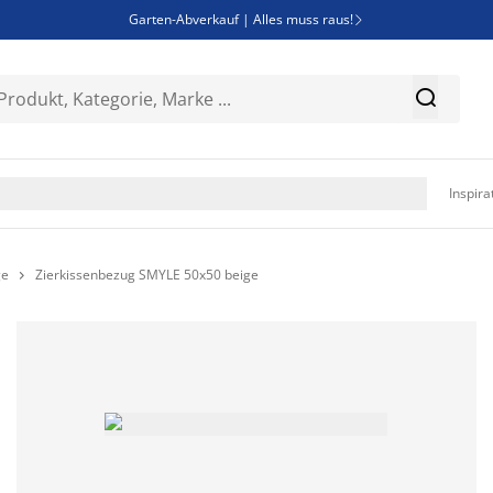
Garten-Abverkauf | Alles muss raus!

Deal Days | Spare bis zu 60%


Bist du Unternehmer? Entdecke JYSK-B2B

Esszimmerstuhl ADSLEV um nur 40€

Inspira
ge
Zierkissenbezug SMYLE 50x50 beige
