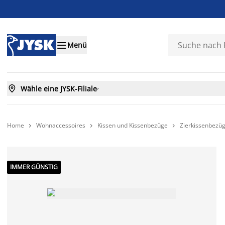

Menü

Wähle eine JYSK-Filiale

Home
Wohnaccessoires
Kissen und Kissenbezüge
Zierkissenbezü



IMMER GÜNSTIG