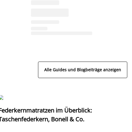
Alle Guides und Blogbeiträge anzeigen
Federkernmatratzen im Überblick:
T
Taschenfederkern, Bonell & Co.
K