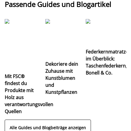
Passende Guides und Blogartikel
Ti
Federkernmatratze
M
im Überblick:
K
Dekoriere dein
Taschenfederkern,
u
Zuhause mit
Bonell & Co.
K
Mit FSC®
Kunstblumen
findest du
und
Produkte mit
Kunstpflanzen
Holz aus
verantwortungsvollen
Quellen
Alle Guides und Blogbeiträge anzeigen