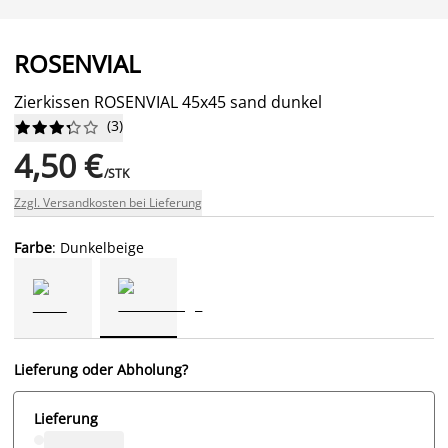
ROSENVIAL
Zierkissen ROSENVIAL 45x45 sand dunkel
(
3
)










4,50 €
/STK
Zzgl. Versandkosten bei Lieferung
Farbe
: Dunkelbeige
Lieferung oder Abholung?
Lieferung