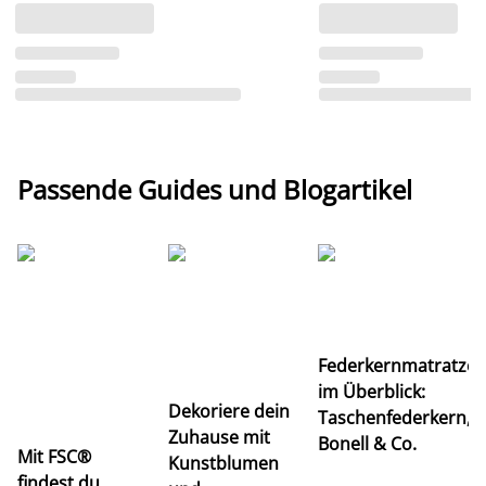
Passende Guides und Blogartikel
Ti
Federkernmatratze
M
im Überblick:
K
Dekoriere dein
Taschenfederkern,
u
Zuhause mit
Bonell & Co.
K
Mit FSC®
Kunstblumen
findest du