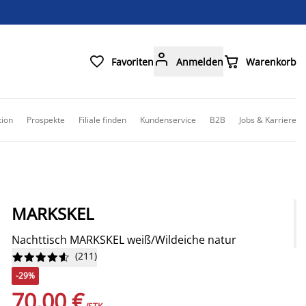



Favoriten
Anmelden
Warenkorb
tion
Prospekte
Filiale finden
Kundenservice
B2B
Jobs & Karriere
MARKSKEL
Nachttisch MARKSKEL weiß/Wildeiche natur
(
211
)










-29%
70,00 €