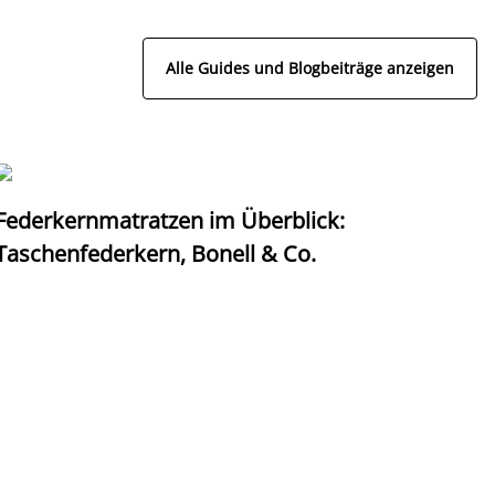
Alle Guides und Blogbeiträge anzeigen
Federkernmatratzen im Überblick:
T
Taschenfederkern, Bonell & Co.
K