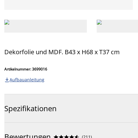
Dekorfolie und MDF. B43 x H68 x T37 cm
Artikelnummer: 3699016
Aufbauanleitung

Spezifikationen
Bewertungen
(
211
)









