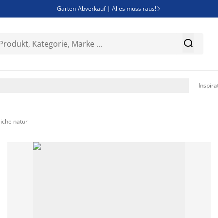
Garten-Abverkauf | Alles muss raus!

Deal Days | Spare bis zu 60%


Bist du Unternehmer? Entdecke JYSK-B2B

Esszimmerstuhl ADSLEV um nur 40€

Inspira
iche natur