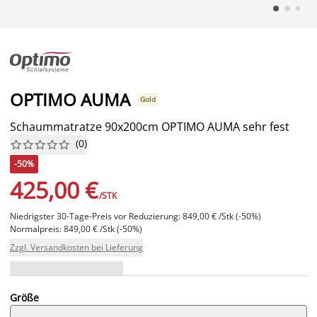
OPTIMO AUMA
Gold
Schaummatratze 90x200cm OPTIMO AUMA sehr fest
(
0
)










-50%
425,00 €
/STK
Niedrigster 30-Tage-Preis vor Reduzierung: 849,00 € /Stk (-50%)
Normalpreis: 849,00 € /Stk (-50%)
Zzgl. Versandkosten bei Lieferung
Größe