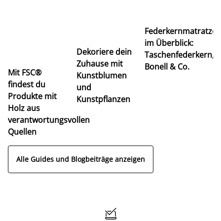
Ti
Federkernmatratze
M
im Überblick:
K
Dekoriere dein
Taschenfederkern,
u
Zuhause mit
Bonell & Co.
K
Mit FSC®
Kunstblumen
findest du
und
Produkte mit
Kunstpflanzen
Holz aus
verantwortungsvollen
Quellen
Alle Guides und Blogbeiträge anzeigen
