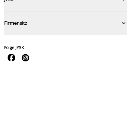

Firmensitz
Folge JYSK

