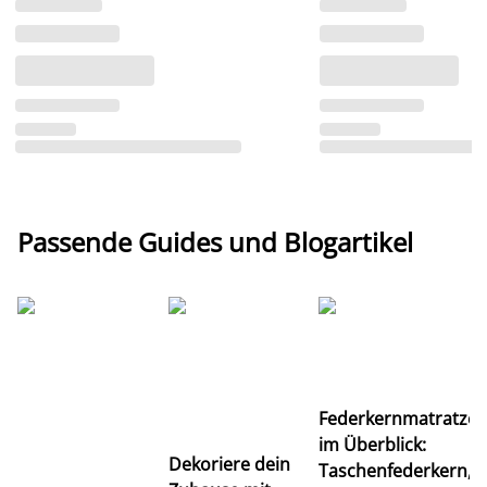
Passende Guides und Blogartikel
Ti
Federkernmatratze
M
im Überblick:
K
Dekoriere dein
Taschenfederkern,
u