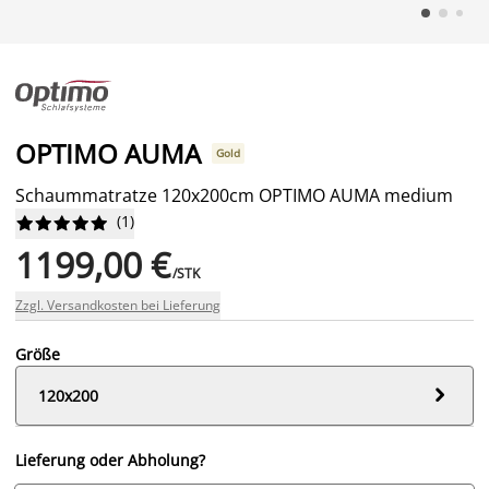
OPTIMO AUMA
Gold
Schaummatratze 120x200cm OPTIMO AUMA medium
(
1
)










1199,00 €
/STK
Zzgl. Versandkosten bei Lieferung
Größe

120x200
Lieferung oder Abholung?