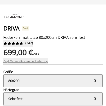
DRIVA
Gold
Federkernmatratze 80x200cm DRIVA sehr fest
(
242
)










699,00 €
/STK
Zzgl. Versandkosten bei Lieferung
Größe

80x200
Härtegrad

Sehr fest