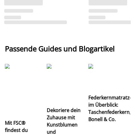
Passende Guides und Blogartikel
Ti
Federkernmatratze
M
im Überblick:
K
Dekoriere dein
Taschenfederkern,
u
Zuhause mit
Bonell & Co.
K
Mit FSC®
Kunstblumen
findest du
und