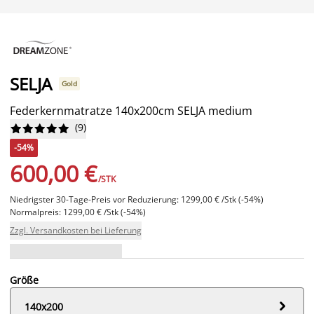
SELJA
Gold
Federkernmatratze 140x200cm SELJA medium
(
9
)










-54%
600,00 €
/STK
Niedrigster 30-Tage-Preis vor Reduzierung: 1299,00 € /Stk (-54%)
Normalpreis: 1299,00 € /Stk (-54%)
Zzgl. Versandkosten bei Lieferung
Größe

140x200