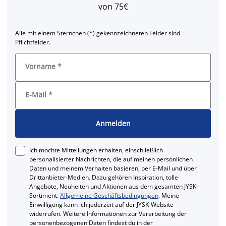
von 75€
Alle mit einem Sternchen (*) gekennzeichneten Felder sind
Pflichtfelder.
Vorname
*
E-Mail
*
Anmelden
Ich möchte Mitteilungen erhalten, einschließlich
personalisierter Nachrichten, die auf meinen persönlichen
Daten und meinem Verhalten basieren, per E-Mail und über
Drittanbieter-Medien. Dazu gehören Inspiration, tolle
Angebote, Neuheiten und Aktionen aus dem gesamten JYSK-
Sortiment.
Allgemeine Geschäftsbedingungen
. Meine
Einwilligung kann ich jederzeit auf der JYSK-Website
widerrufen. Weitere Informationen zur Verarbeitung der
personenbezogenen Daten findest du in der