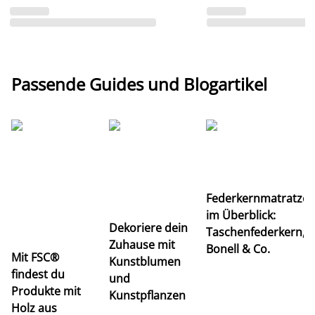
Passende Guides und Blogartikel
Ti
Federkernmatratze
M
im Überblick:
K
Dekoriere dein
Taschenfederkern,
u
Zuhause mit
Bonell & Co.
K
Mit FSC®
Kunstblumen
findest du
und
Produkte mit
Kunstpflanzen
Holz aus