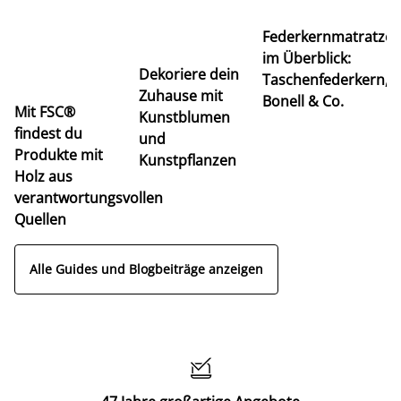
Ti
Federkernmatratze
M
im Überblick:
K
Dekoriere dein
Taschenfederkern,
u
Zuhause mit
Bonell & Co.
K
Mit FSC®
Kunstblumen
findest du
und
Produkte mit
Kunstpflanzen
Holz aus
verantwortungsvollen
Quellen
Alle Guides und Blogbeiträge anzeigen
