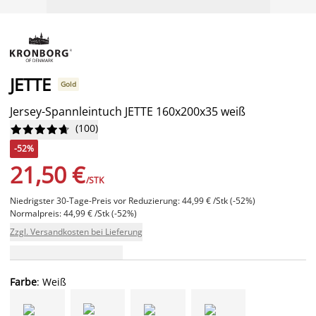
JETTE
Gold
Jersey-Spannleintuch JETTE 160x200x35 weiß
(
100
)










-52%
21,50 €
/STK
Niedrigster 30-Tage-Preis vor Reduzierung: 44,99 € /Stk (-52%)
Normalpreis: 44,99 € /Stk (-52%)
Zzgl. Versandkosten bei Lieferung
Farbe
: Weiß