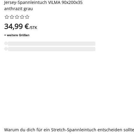
Jersey-Spannleintuch VILMA 90x200x35
anthrazit grau










34,99 €
/STK
+ weitere Größen
Warum du dich für ein Stretch-Spannleintuch entscheiden sollte