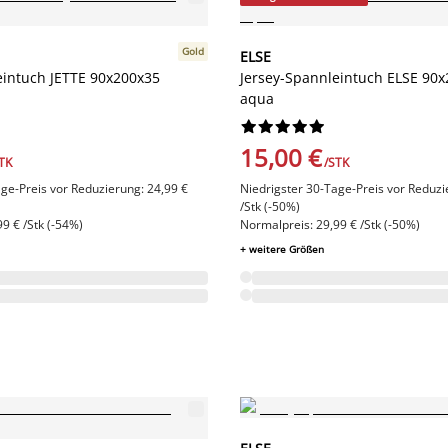
Gold
ELSE
eintuch JETTE 90x200x35
Jersey-Spannleintuch ELSE 90
aqua










15,00 €
TK
/STK
ge-Preis vor Reduzierung: 24,99 €
Niedrigster 30-Tage-Preis vor Reduzi
/Stk (-50%)
9 € /Stk (-54%)
Normalpreis: 29,99 € /Stk (-50%)
+ weitere Größen