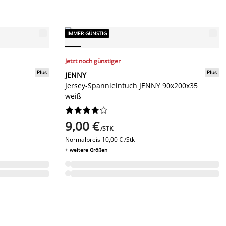
IMMER GÜNSTIG
Jetzt noch günstiger
Plus
Plus
JENNY
Jersey-Spannleintuch JENNY 90x200x35
weiß










9,00 €
/STK
Normalpreis
10,00 € /Stk
+ weitere Größen