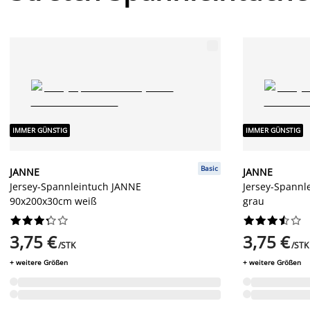
IMMER GÜNSTIG
IMMER GÜNSTIG
Basic
JANNE
JANNE
Jersey-Spannleintuch JANNE
Jersey-Spannl
90x200x30cm weiß
grau




















3,75 €
3,75 €
/STK
/STK
+ weitere Größen
+ weitere Größen