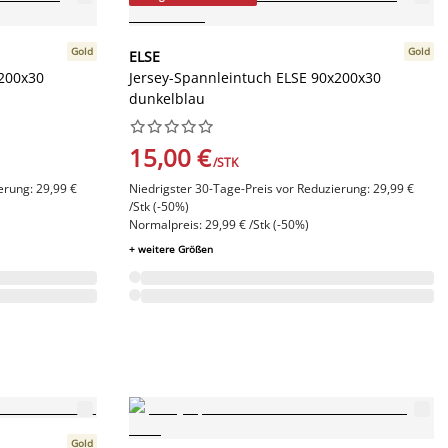
Gold
Gold
ELSE
x200x30
Jersey-Spannleintuch ELSE 90x200x30
dunkelblau










15,00 €
/STK
erung: 29,99 €
Niedrigster 30-Tage-Preis vor Reduzierung: 29,99 €
/Stk (-50%)
Normalpreis: 29,99 € /Stk (-50%)
+ weitere Größen
Gold