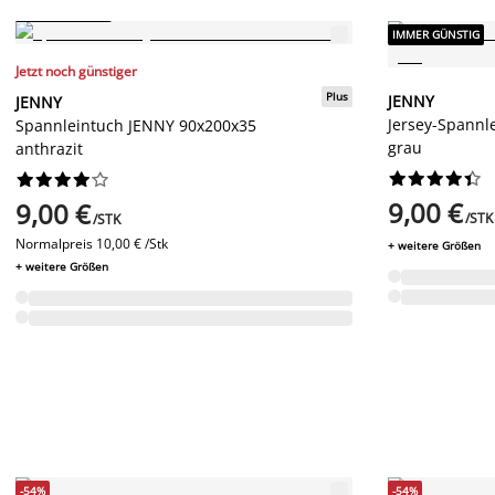
IMMER GÜNSTIG
IMMER GÜNSTIG
Jetzt noch günstiger
Plus
JENNY
JENNY
Jersey-Spannl
Spannleintuch JENNY 90x200x35
grau
anthrazit




















9,00 €
9,00 €
/STK
/STK
Normalpreis
10,00 € /Stk
+ weitere Größen
+ weitere Größen
-54%
-54%