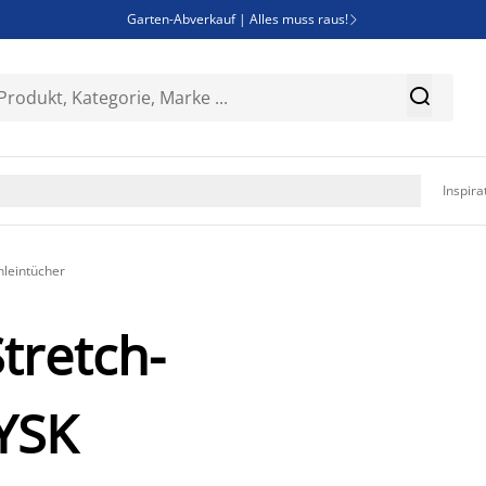
Garten-Abverkauf | Alles muss raus!

SALE | Spare bis zu 70%


Bist du Unternehmer? Entdecke JYSK-B2B

Esszimmerstuhl ADSLEV um nur 40€

Inspira
nleintücher
Stretch-
JYSK