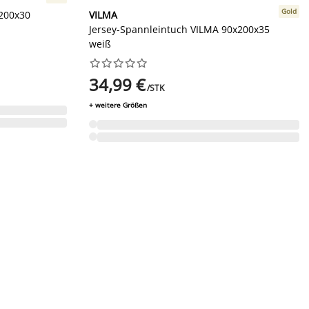
Gold
x200x30
VILMA
Jersey-Spannleintuch VILMA 90x200x35
weiß










34,99 €
/STK
+ weitere Größen