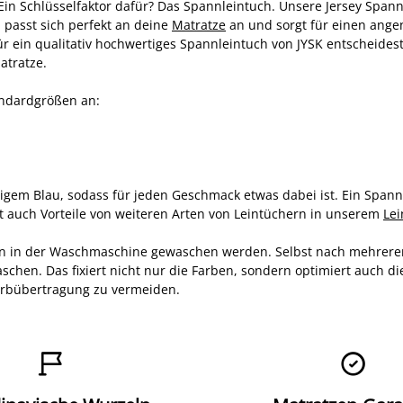
 Ein Schlüsselfaktor dafür? Das Spannleintuch. Unsere Jersey Spann
al passt sich perfekt an deine
Matratze
an und sorgt für einen angene
r ein qualitativ hochwertiges Spannleintuch von JYSK entscheides
atratze.
tandardgrößen an:
igem Blau, sodass für jeden Geschmack etwas dabei ist. Ein Spannl
zt auch Vorteile von weiteren Arten von Leintüchern in unserem
Le
nnen in der Waschmaschine gewaschen werden. Selbst nach mehrer
hen. Das fixiert nicht nur die Farben, sondern optimiert auch die
arbübertragung zu vermeiden.

