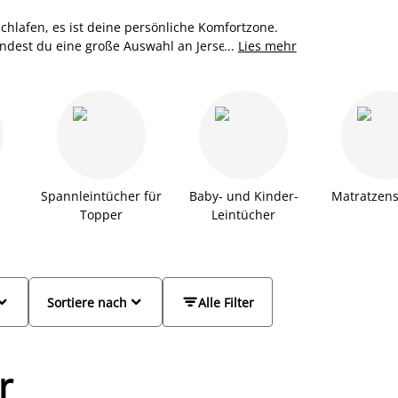
hlafen, es ist deine persönliche Komfortzone.
indest du eine große Auswahl an Jersey
...
Lies mehr
dein Liegegefühl im Bett verbessern. Ob
chtige dabei. Alle Stretch-Spannleintücher werden
enen Größen erhältlich - von 90x200x30 cm bis
ntuch bei JYSK.
Spannleintücher für
Baby- und Kinder-
Matratzen
Topper
Leintücher



Sortiere nach
Alle Filter
r