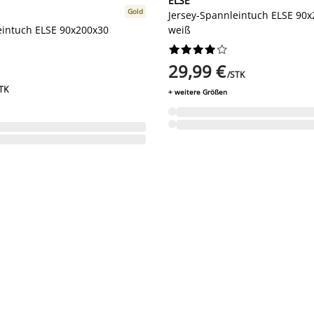
ELSE
Gold
Jersey-Spannleintuch ELSE 90
eintuch ELSE 90x200x30
weiß










29,99 €
/STK
TK
+ weitere Größen