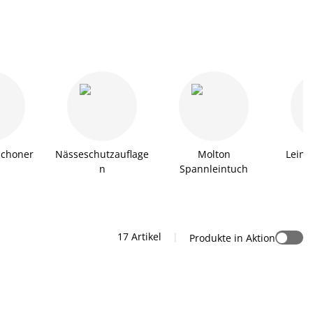
schoner
Nässeschutzauflage
Molton
Leint
n
Spannleintuch
17 Artikel
|
Produkte in Aktion