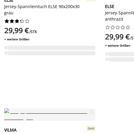
ELSE
Jersey-Spannleintuch ELSE 90x200x30
ELSE
grau
Jersey-Spannl
anthrazit




















29,99 €
/STK
29,99 €
/S
+ weitere Größen
+ weitere Größen
Gold
VILMA