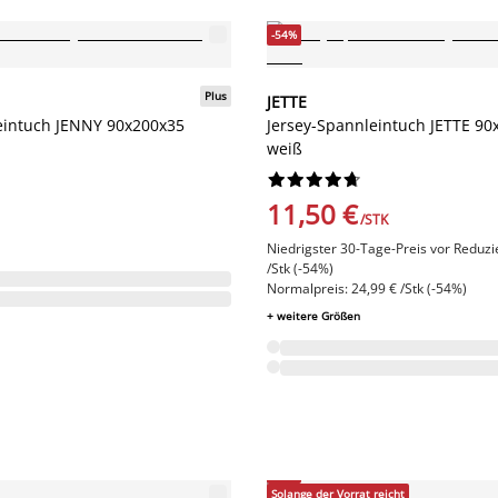
-54%
Plus
JETTE
eintuch JENNY 90x200x35
Jersey-Spannleintuch JETTE 90
weiß










11,50 €
/STK
Niedrigster 30-Tage-Preis vor Reduzi
/Stk (-54%)
Normalpreis: 24,99 € /Stk (-54%)
+ weitere Größen
-50%
Solange der Vorrat reicht