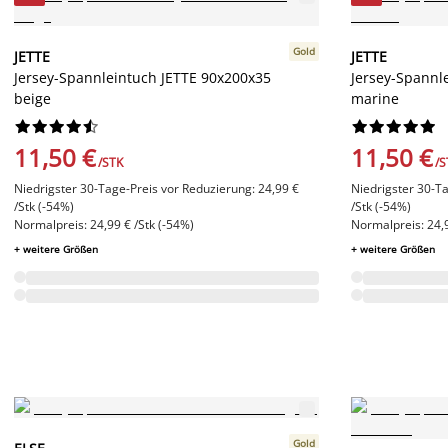
Gold
JETTE
JETTE
Jersey-Spannleintuch JETTE 90x200x35
Jersey-Spannl
beige
marine




















11,50 €
11,50 €
/STK
/S
Niedrigster 30-Tage-Preis vor Reduzierung: 24,99 €
Niedrigster 30-Ta
/Stk (-54%)
/Stk (-54%)
Normalpreis: 24,99 € /Stk (-54%)
Normalpreis: 24,9
+ weitere Größen
+ weitere Größen
Gold