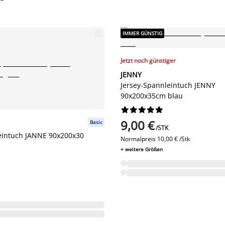
IMMER GÜNSTIG
Jetzt noch günstiger
JENNY
Jersey-Spannleintuch JENNY
90x200x35cm blau










9,00 €
Basic
/STK
eintuch JANNE 90x200x30
Normalpreis
10,00 € /Stk
+ weitere Größen