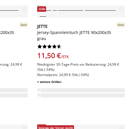
-54%
Gold
Gold
JETTE
x200x35
Jersey-Spannleintuch JETTE 90x200x35
grau










11,50 €
/STK
erung: 24,99 €
Niedrigster 30-Tage-Preis vor Reduzierung: 24,99 €
/Stk (-54%)
Normalpreis: 24,99 € /Stk (-54%)
+ weitere Größen
-50%
Solange der Vorrat reicht