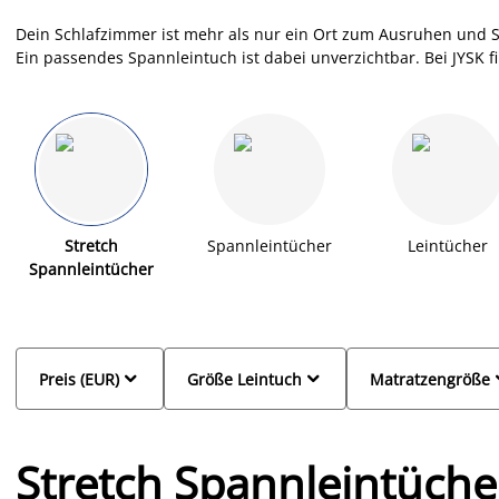
Dein Schlafzimmer ist mehr als nur ein Ort zum Ausruhen und Sc
Ein passendes Spannleintuch ist dabei unverzichtbar. Bei JYSK f
Spannleintüchern, die nicht nur schön aussehen, sondern auch 
minimalistisch oder farbenfroh, für jeden Geschmack ist das Ri
aus hochwertigen Materialien hergestellt und sind in verschied
hin zu 180x200x35 cm. Finde jetzt dein nächstes Jersey-Spannlei
Stretch
Spannleintücher
Leintücher
Spannleintücher


Preis (EUR)
Größe Leintuch
Matratzengröße
Stretch Spannleintüche