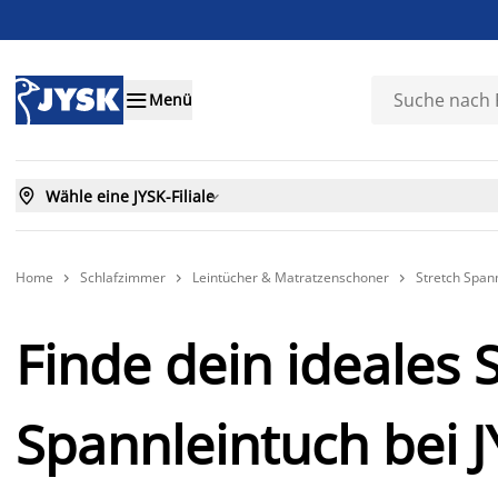

Menü

Wähle eine JYSK-Filiale

Home
Schlafzimmer
Leintücher & Matratzenschoner
Stretch Span



Finde dein ideales 
Spannleintuch bei 