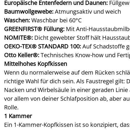
Europäische Entenfedern und Daunen:
Füllgewi
Baumwollgewebe:
Atmungsaktiv und weich
Waschen:
Waschbar bei 60°C
GREENFIRST® Füllung:
Mit Anti-Hausstaubmilb
NOMITE®:
Dicht gewebter Stoff hält Hausstau
OEKO-TEX® STANDARD 100:
Auf Schadstoffe g
Otto Keller®:
Technisches Know-how und Fert
Mittelhohes Kopfkissen
Wenn du normalerweise auf dem Rücken schläfs
richtige Wahl für dich sein. Als Faustregel gilt
Nacken und Wirbelsäule in einer geraden Linie 
vor allem von deiner Schlafposition ab, aber auc
Rolle.
1 Kammer
Ein 1-Kammer-Kopfkissen ist so konzipiert, dass