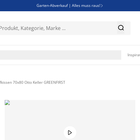
Garten-Abverkauf | Alles muss raus!

Deal Days | Spare bis zu 60%


Bist du Unternehmer? Entdecke JYSK-B2B

Esszimmerstuhl ADSLEV um nur 40€

Inspira
fkissen 70x80 Otto Keller GREENFIRST
