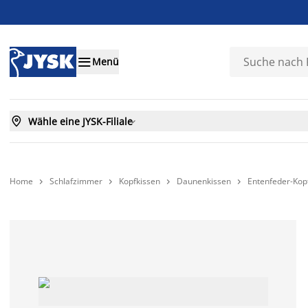

Menü

Wähle eine JYSK-Filiale

Home
Schlafzimmer
Kopfkissen
Daunenkissen
Entenfeder-Kop



