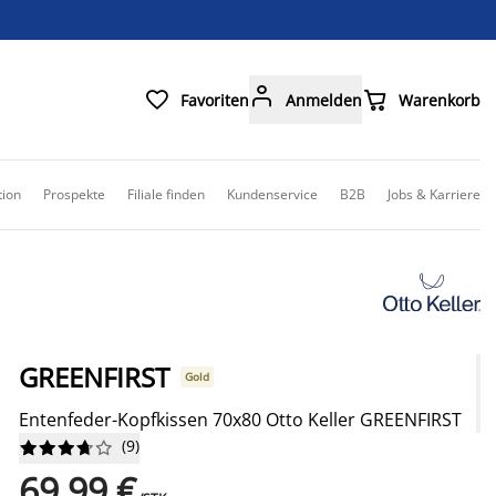



Favoriten
Anmelden
Warenkorb
tion
Prospekte
Filiale finden
Kundenservice
B2B
Jobs & Karriere
GREENFIRST
Gold
Entenfeder-Kopfkissen 70x80 Otto Keller GREENFIRST
(
9
)










69,99 €