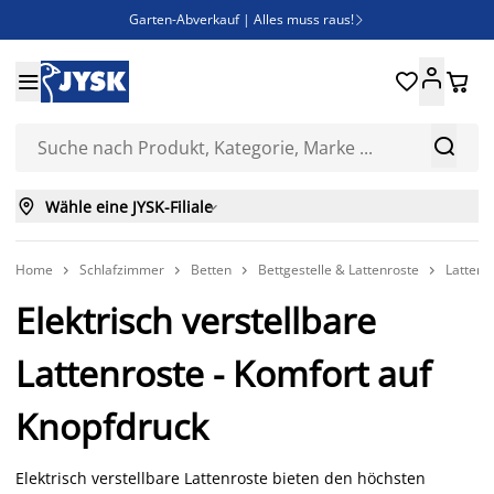
Garten-Abverkauf | Alles muss raus!

SALE | Spare bis zu 70%





Bist du Unternehmer? Entdecke JYSK-B2B

Esszimmerstuhl ADSLEV um nur 40€



Wähle eine JYSK-Filiale

Home
Schlafzimmer
Betten
Bettgestelle & Lattenroste
Lattenr




Elektrisch verstellbare
Lattenroste - Komfort auf
Knopfdruck
Elektrisch verstellbare Lattenroste bieten den höchsten