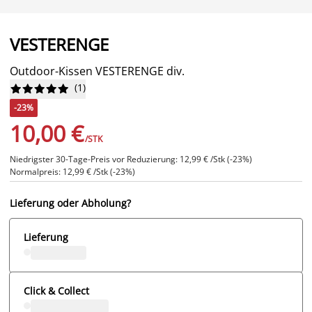
VESTERENGE
Outdoor-Kissen VESTERENGE div.
(
1
)










-23%
10,00 €
/STK
Niedrigster 30-Tage-Preis vor Reduzierung: 12,99 € /Stk (-23%)
Normalpreis: 12,99 € /Stk (-23%)
Lieferung oder Abholung?
Lieferung
Click & Collect