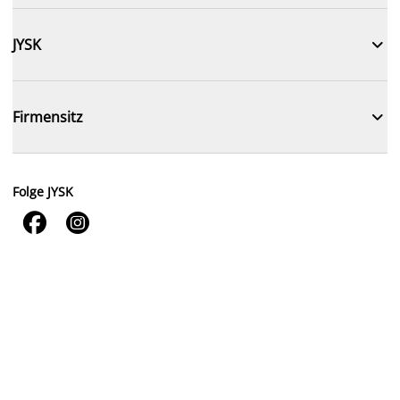

JYSK

Firmensitz
Folge JYSK

