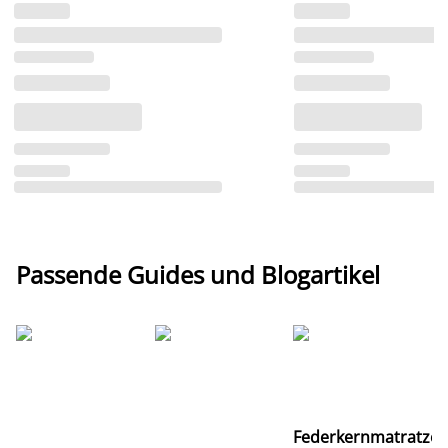
Passende Guides und Blogartikel
Ti
Federkernmatratze
M