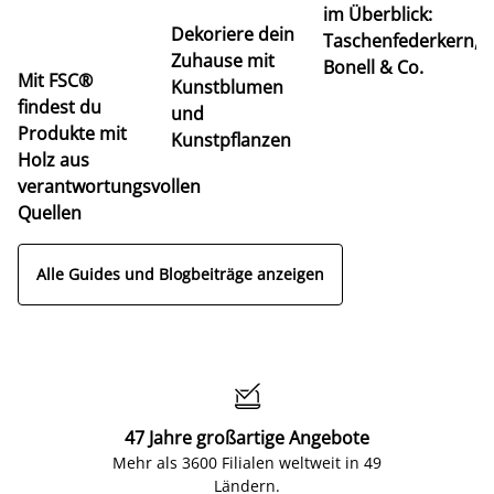
im Überblick:
K
Dekoriere dein
Taschenfederkern,
u
Zuhause mit
Bonell & Co.
K
Mit FSC®
Kunstblumen
findest du
und
Produkte mit
Kunstpflanzen
Holz aus
verantwortungsvollen
Quellen
Alle Guides und Blogbeiträge anzeigen

47 Jahre großartige Angebote
Mehr als 3600 Filialen weltweit in 49
Ländern.