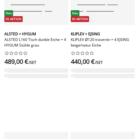
Neu
Neu
IN AKTION
IN AKTION
ALSTED + HYGUM
KLIPLEV + EJSING
ALSTED L160 Tisch dunkle Eiche + 4
KLIPLEV Ø120 travertin + 4 EJSING
HYGUM Stühle grau
beige/natur Eiche




















489,00 €
440,00 €
/SET
/SET