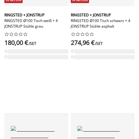
IN AKTION
IN AKTION
RINGSTED + JONSTRUP
RINGSTED + JONSTRUP
RINGSTED Ø100 Tisch weiß + 4
RINGSTED Ø100 Tisch schwarz + 4
JONSTRUP Stühle grau
JONSTRUP Stühle asphalt




















180,00 €
274,96 €
/SET
/SET