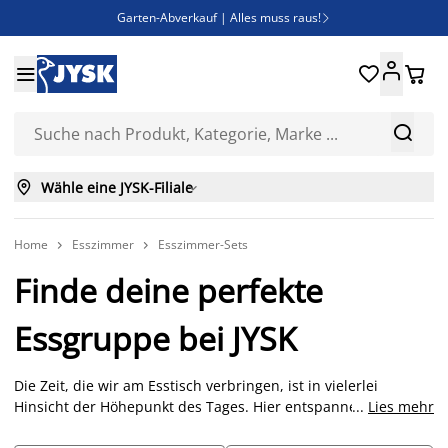
Garten-Abverkauf | Alles muss raus!

Deal Days | Spare bis zu 60%





Bist du Unternehmer? Entdecke JYSK-B2B

Esszimmerstuhl ADSLEV um nur 40€



Wähle eine JYSK-Filiale

Home
Esszimmer
Esszimmer-Sets


Finde deine perfekte
Essgruppe bei JYSK
Die Zeit, die wir am Esstisch verbringen, ist in vielerlei
Hinsicht der Höhepunkt des Tages. Hier entspannen wir uns
...
Lies mehr
nach einem langen Tag bei einem guten Essen. Es ist wichtig,