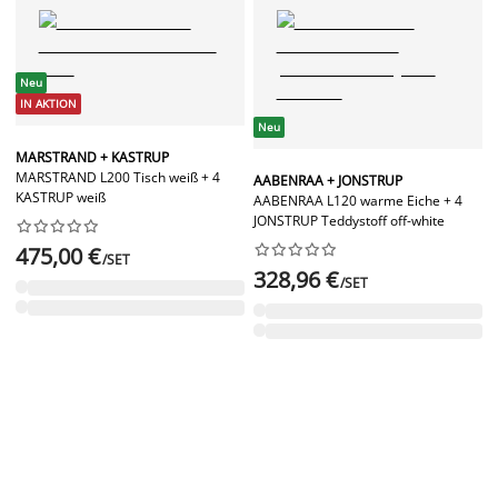
Neu
IN AKTION
Neu
MARSTRAND + KASTRUP
MARSTRAND L200 Tisch weiß + 4
AABENRAA + JONSTRUP
KASTRUP weiß
AABENRAA L120 warme Eiche + 4
JONSTRUP Teddystoff off-white




















475,00 €
/SET
328,96 €
/SET