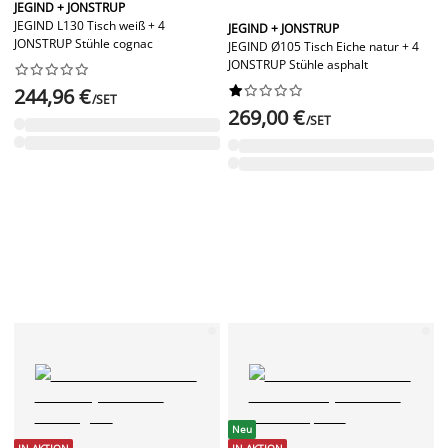
JEGIND + JONSTRUP
JEGIND L130 Tisch weiß + 4
JEGIND + JONSTRUP
JONSTRUP Stühle cognac
JEGIND Ø105 Tisch Eiche natur + 4
JONSTRUP Stühle asphalt




















244,96 €
/SET
269,00 €
/SET
Neu