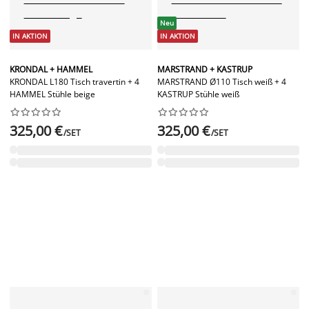
Neu
IN AKTION
IN AKTION
KRONDAL + HAMMEL
MARSTRAND + KASTRUP
KRONDAL L180 Tisch travertin + 4
MARSTRAND Ø110 Tisch weiß + 4
HAMMEL Stühle beige
KASTRUP Stühle weiß




















325,00 €
325,00 €
/SET
/SET