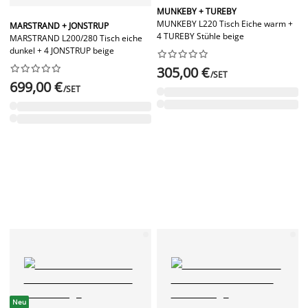
MUNKEBY + TUREBY
MUNKEBY L220 Tisch Eiche warm +
MARSTRAND + JONSTRUP
4 TUREBY Stühle beige
MARSTRAND L200/280 Tisch eiche
dunkel + 4 JONSTRUP beige




















305,00 €
/SET
699,00 €
/SET
Neu