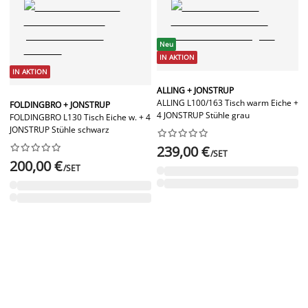
Neu
IN AKTION
IN AKTION
ALLING + JONSTRUP
ALLING L100/163 Tisch warm Eiche +
FOLDINGBRO + JONSTRUP
4 JONSTRUP Stühle grau
FOLDINGBRO L130 Tisch Eiche w. + 4
JONSTRUP Stühle schwarz




















239,00 €
/SET
200,00 €
/SET