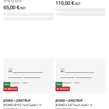










110,00 €
/SET
65,00 €
/SET
Neu
Neu
IN AKTION
IN AKTION
JEGIND + JONSTRUP
JEGIND + JONSTRUP
JEGIND Ø105 Tisch weiß + 4
JEGIND L130 Tisch weiß + 4