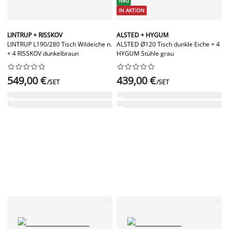
Neu
IN AKTION
LINTRUP + RISSKOV
ALSTED + HYGUM
LINTRUP L190/280 Tisch Wildeiche n.
ALSTED Ø120 Tisch dunkle Eiche + 4
+ 4 RISSKOV dunkelbraun
HYGUM Stühle grau




















549,00 €
439,00 €
/SET
/SET