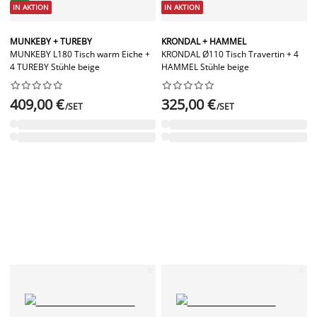
IN AKTION
IN AKTION
MUNKEBY + TUREBY
KRONDAL + HAMMEL
MUNKEBY L180 Tisch warm Eiche +
KRONDAL Ø110 Tisch Travertin + 4
4 TUREBY Stühle beige
HAMMEL Stühle beige




















409,00 €
325,00 €
/SET
/SET