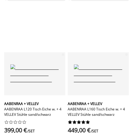
AABENRAA + VELLEV
AABENRAA + VELLEV
AABENRAA L120 Tisch Eiche w. + 4
AABENRAA L160 Tisch Eiche w. + 4
VELLEV Stühle sand/schwarz
VELLEV Stühle sand/schwarz




















399,00 €
449,00 €
/SET
/SET