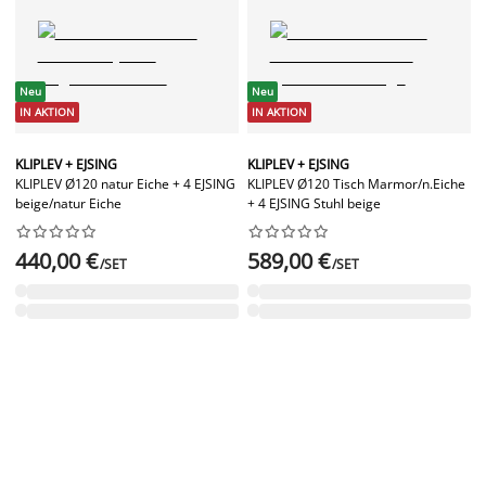
Neu
Neu
IN AKTION
IN AKTION
KLIPLEV + EJSING
KLIPLEV + EJSING
KLIPLEV Ø120 natur Eiche + 4 EJSING
KLIPLEV Ø120 Tisch Marmor/n.Eiche
beige/natur Eiche
+ 4 EJSING Stuhl beige




















440,00 €
589,00 €
/SET
/SET