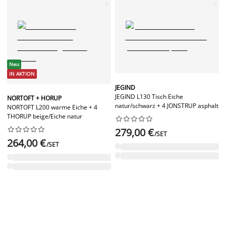
Neu
IN AKTION
JEGIND
JEGIND L130 Tisch Eiche
NORTOFT + HORUP
natur/schwarz + 4 JONSTRUP asphalt
NORTOFT L200 warme Eiche + 4
THORUP beige/Eiche natur




















279,00 €
/SET
264,00 €
/SET