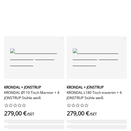
KRONDAL + JONSTRUP
KRONDAL + JONSTRUP
KRONDAL Ø110 Tisch Marmor + 4
KRONDAL L180 Tisch travertin + 4
JONSTRUP Stühle weiß
JONSTRUP Stühle weiß




















279,00 €
279,00 €
/SET
/SET