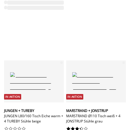
IN AKTION
IN AKTION
JUNGEN + TUREBY
MARSTRAND + JONSTRUP
JUNGEN L80/160 Tisch Eiche warm +
MARSTRAND Ø110 Tisch weiß + 4
4 TUREBY Stühle beige
JONSTRUP Stühle grau



















