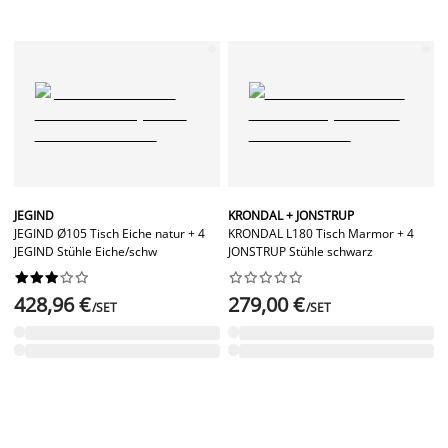
JEGIND
KRONDAL + JONSTRUP
JEGIND Ø105 Tisch Eiche natur + 4
KRONDAL L180 Tisch Marmor + 4
JEGIND Stühle Eiche/schw
JONSTRUP Stühle schwarz




















428,96 €
279,00 €
/SET
/SET