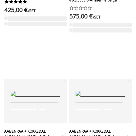
4 ADSLEV o/Armlehne beige




















425,00 €
/SET
575,00 €
/SET
AABENRAA + KOKKEDAL
AABENRAA + KOKKEDAL