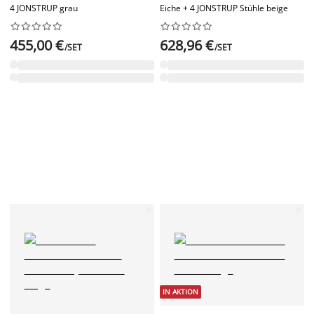
4 JONSTRUP grau
Eiche + 4 JONSTRUP Stühle beige




















455,00 €
628,96 €
/SET
/SET
IN AKTION