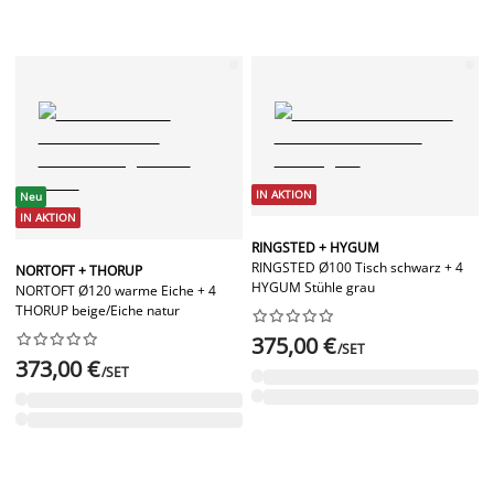
IN AKTION
Neu
IN AKTION
RINGSTED + HYGUM
RINGSTED Ø100 Tisch schwarz + 4
NORTOFT + THORUP
HYGUM Stühle grau
NORTOFT Ø120 warme Eiche + 4
THORUP beige/Eiche natur




















375,00 €
/SET
373,00 €
/SET