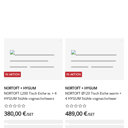
IN AKTION
IN AKTION
NORTOFT + HYGUM
NORTOFT + HYGUM
NORTOFT L200 Tisch Eiche w. + 4
NORTOFT Ø120 Tisch Eiche warm +
HYGUM Stühle cognac/schwarz
4 HYGUM Stühle cognac/schwar




















380,00 €
489,00 €
/SET
/SET