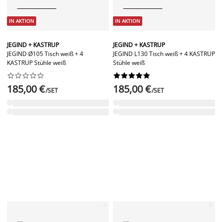
IN AKTION
IN AKTION
JEGIND + KASTRUP
JEGIND + KASTRUP
JEGIND Ø105 Tisch weiß + 4
JEGIND L130 Tisch weiß + 4 KASTRUP
KASTRUP Stühle weiß
Stühle weiß




















185,00 €
185,00 €
/SET
/SET