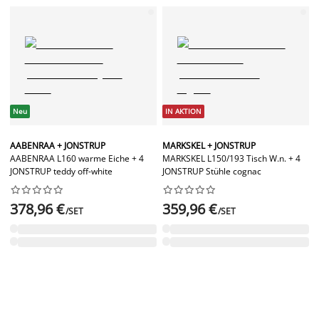
Neu
IN AKTION
AABENRAA + JONSTRUP
MARKSKEL + JONSTRUP
AABENRAA L160 warme Eiche + 4
MARKSKEL L150/193 Tisch W.n. + 4
JONSTRUP teddy off-white
JONSTRUP Stühle cognac




















378,96 €
359,96 €
/SET
/SET