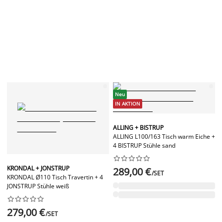
Neu
IN AKTION
ALLING + BISTRUP
ALLING L100/163 Tisch warm Eiche +
4 BISTRUP Stühle sand










KRONDAL + JONSTRUP
289,00 €
/SET
KRONDAL Ø110 Tisch Travertin + 4
JONSTRUP Stühle weiß










279,00 €
/SET