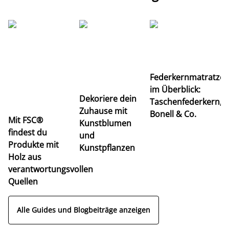
Ti
Federkernmatratze
M
im Überblick:
K
Dekoriere dein
Taschenfederkern,
u
Zuhause mit
Bonell & Co.
K
Mit FSC®
Kunstblumen
findest du
und
Produkte mit
Kunstpflanzen
Holz aus
verantwortungsvollen
Quellen
Alle Guides und Blogbeiträge anzeigen