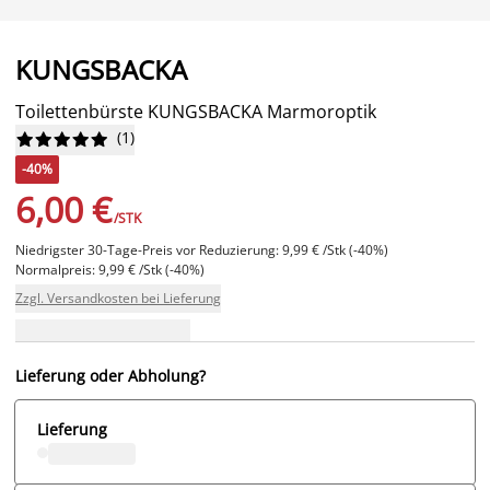
KUNGSBACKA
Toilettenbürste KUNGSBACKA Marmoroptik
(
1
)










-40%
6,00 €
/STK
Niedrigster 30-Tage-Preis vor Reduzierung: 9,99 € /Stk (-40%)
Normalpreis: 9,99 € /Stk (-40%)
Zzgl. Versandkosten bei Lieferung
Lieferung oder Abholung?
Lieferung