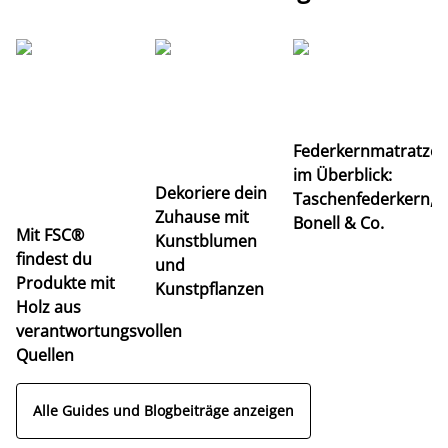
Ti
Federkernmatratze
M
im Überblick:
K
Dekoriere dein
Taschenfederkern,
u
Zuhause mit
Bonell & Co.
K
Mit FSC®
Kunstblumen
findest du
und
Produkte mit
Kunstpflanzen
Holz aus
verantwortungsvollen
Quellen
Alle Guides und Blogbeiträge anzeigen