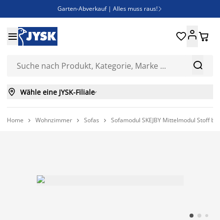
Garten-Abverkauf | Alles muss raus!

SALE | Spare bis zu 70%





Bist du Unternehmer? Entdecke JYSK-B2B

Esszimmerstuhl ADSLEV um nur 40€



Wähle eine JYSK-Filiale

Home
Wohnzimmer
Sofas
Sofamodul SKEJBY Mittelmodul Stoff be


