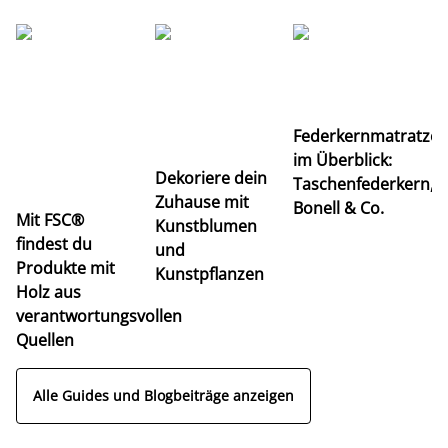
Ti
Federkernmatratze
M
im Überblick:
K
Dekoriere dein
Taschenfederkern,
u
Zuhause mit
Bonell & Co.
K
Mit FSC®
Kunstblumen
findest du
und
Produkte mit
Kunstpflanzen
Holz aus
verantwortungsvollen
Quellen
Alle Guides und Blogbeiträge anzeigen