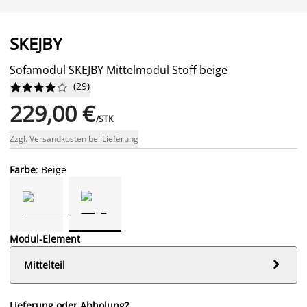
SKEJBY
Sofamodul SKEJBY Mittelmodul Stoff beige
(
29
)










229,00 €
/STK
Zzgl. Versandkosten bei Lieferung
Farbe
: Beige
Modul-Element

Mittelteil
Lieferung oder Abholung?