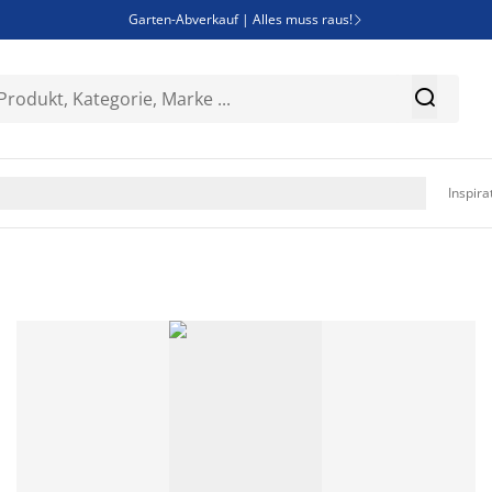
Garten-Abverkauf | Alles muss raus!

Deal Days | Spare bis zu 60%


Bist du Unternehmer? Entdecke JYSK-B2B

Esszimmerstuhl ADSLEV um nur 40€

Inspira