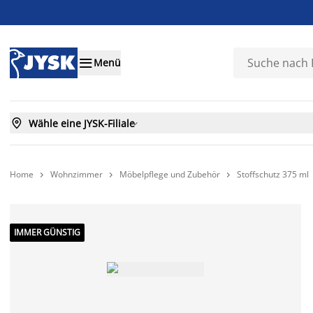

Menü

Wähle eine JYSK-Filiale

Home
Wohnzimmer
Möbelpflege und Zubehör
Stoffschutz 375 ml



IMMER GÜNSTIG