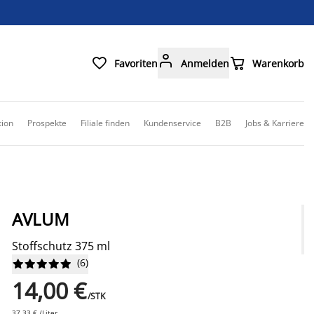



Favoriten
Anmelden
Warenkorb
tion
Prospekte
Filiale finden
Kundenservice
B2B
Jobs & Karriere
AVLUM
Stoffschutz 375 ml
(
6
)










14,00 €
/STK
37,33 € /Liter