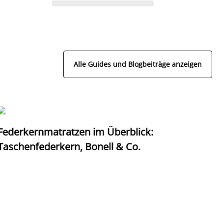
Alle Guides und Blogbeiträge anzeigen
Federkernmatratzen im Überblick:
T
Taschenfederkern, Bonell & Co.
K