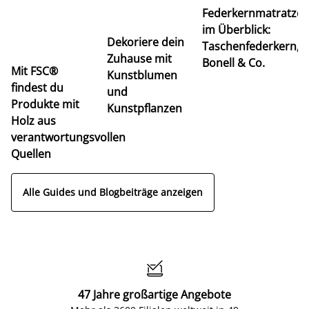
Federkernmatratze
M
im Überblick:
K
Dekoriere dein
Taschenfederkern,
u
Zuhause mit
Bonell & Co.
K
Mit FSC®
Kunstblumen
findest du
und
Produkte mit
Kunstpflanzen
Holz aus
verantwortungsvollen
Quellen
Alle Guides und Blogbeiträge anzeigen

47 Jahre großartige Angebote