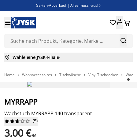
Garten-Abverkauf | Alles muss raus!

Deal Days | Spare bis zu 60%





Bist du Unternehmer? Entdecke JYSK-B2B

Esszimmerstuhl ADSLEV um nur 40€



Wähle eine JYSK-Filiale

Home
Wohnaccessoires
Tischwäsche
Vinyl Tischdecken
Wachs




IMMER GÜNSTIG
MYRRAPP
Wachstuch MYRRAPP 140 transparent
(
5
)










3,00 €
/M