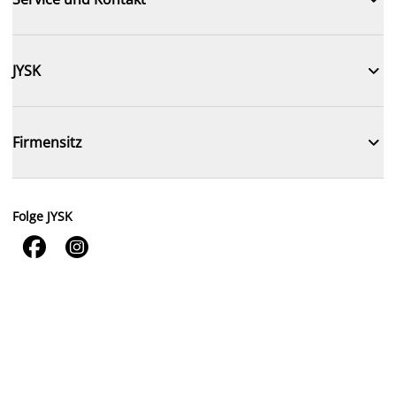

JYSK

Firmensitz
Folge JYSK

