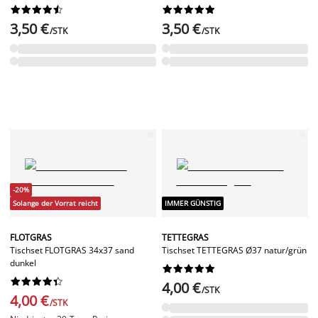




















3,50 €
3,50 €
/STK
/STK
-20%
Solange der Vorrat reicht
IMMER GÜNSTIG
FLOTGRAS
TETTEGRAS
Tischset FLOTGRAS 34x37 sand
Tischset TETTEGRAS Ø37 natur/grün
dunkel




















4,00 €
/STK
4,00 €
/STK