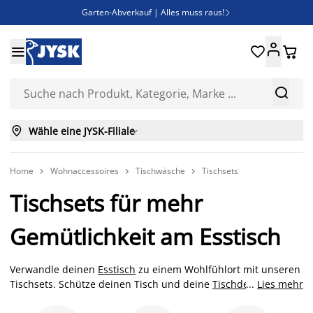
Garten-Abverkauf | Alles muss raus!

Deal Days | Spare bis zu 60%





Bist du Unternehmer? Entdecke JYSK-B2B

Esszimmerstuhl ADSLEV um nur 40€



Wähle eine JYSK-Filiale

Home
Wohnaccessoires
Tischwäsche
Tischsets



Tischsets für mehr
Gemütlichkeit am Esstisch
Verwandle deinen
Esstisch
zu einem Wohlfühlort mit unseren
Tischsets. Schütze deinen Tisch und deine
Tischdecke
...
Lies mehr
vor
unschönen Essensresten und Hitzeschäden und sorge