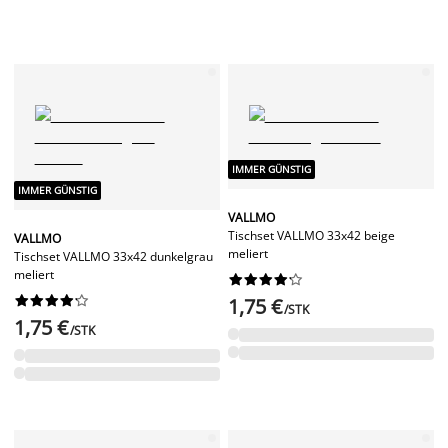
IMMER GÜNSTIG
IMMER GÜNSTIG
VALLMO
Tischset VALLMO 33x42 beige
VALLMO
meliert
Tischset VALLMO 33x42 dunkelgrau
meliert




















1,75 €
/STK
1,75 €
/STK