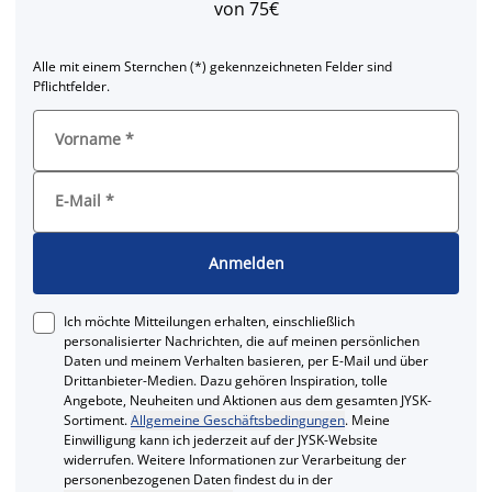
von 75€
Alle mit einem Sternchen (*) gekennzeichneten Felder sind
Pflichtfelder.
Vorname
*
E-Mail
*
Anmelden
Ich möchte Mitteilungen erhalten, einschließlich
personalisierter Nachrichten, die auf meinen persönlichen
Daten und meinem Verhalten basieren, per E-Mail und über
Drittanbieter-Medien. Dazu gehören Inspiration, tolle
Angebote, Neuheiten und Aktionen aus dem gesamten JYSK-
Sortiment.
Allgemeine Geschäftsbedingungen
. Meine
Einwilligung kann ich jederzeit auf der JYSK-Website
widerrufen. Weitere Informationen zur Verarbeitung der
personenbezogenen Daten findest du in der