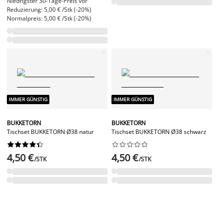
Niedrigster 30-Tage-Preis vor
Reduzierung: 5,00 € /Stk (-20%)
Normalpreis: 5,00 € /Stk (-20%)
IMMER GÜNSTIG
IMMER GÜNSTIG
BUKKETORN
BUKKETORN
Tischset BUKKETORN Ø38 natur
Tischset BUKKETORN Ø38 schwarz




















4,50 €
4,50 €
/STK
/STK