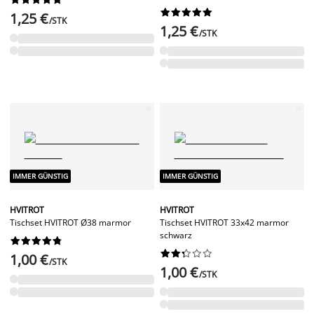










1,25 €
/STK
1,25 €
/STK
IMMER GÜNSTIG
IMMER GÜNSTIG
HVITROT
HVITROT
Tischset HVITROT Ø38 marmor
Tischset HVITROT 33x42 marmor
schwarz




















1,00 €
/STK
1,00 €
/STK