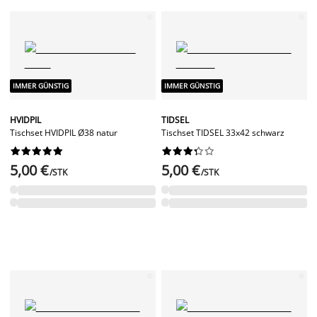
IMMER GÜNSTIG
IMMER GÜNSTIG
HVIDPIL
TIDSEL
Tischset HVIDPIL Ø38 natur
Tischset TIDSEL 33x42 schwarz




















5,00 €
5,00 €
/STK
/STK