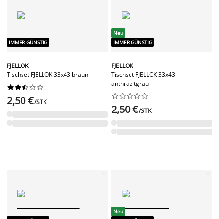
Neu
IMMER GÜNSTIG
IMMER GÜNSTIG
FJELLOK
FJELLOK
Tischset FJELLOK 33x43 braun
Tischset FJELLOK 33x43
anthrazitgrau




















2,50 €
/STK
2,50 €
/STK
Neu