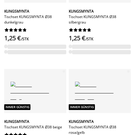
KUNGSMYNTA
KUNGSMYNTA
Tischset KUNGSMYNTA Ø38
Tischset KUNGSMYNTA Ø38
dunkelgrau
silbergrau




















1,25 €
1,25 €
/STK
/STK
IMMER GÜNSTIG
IMMER GÜNSTIG
KUNGSMYNTA
KUNGSMYNTA
Tischset KUNGSMYNTA Ø38 beige
Tischset KUNGSMYNTA Ø38
rosa/gelb









