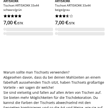
ARTISKOKK
ARTISKOKK
Tischset ARTISKOKK 33x44
Tischset ARTISKOKK 33x44
schwarz/grün
beige/grau




















7,00 €
7,00 €
/STK
/STK
Warum sollte man Tischsets verwenden?
Abgesehen davon, dass du bei deinen Mahlzeiten an einem
fabelhaft aussehenden Tisch sitzt, haben Tischsets großartige
Vorteile – wir sagen dir welche!
Sie sind vielseitig und fallen auf allen Arten von Tischen auf.
Sie bieten mehr Möglichkeiten für die Tischdekoration. Du
kannst die Farben der Tischsets abwechselnd mit den
Servietten kombinieren und so die Art und Weise, wie sie auf