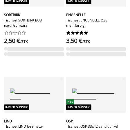
IMMER GÜNSTIG
IMMER GÜNSTIG
SORTBIRK
ENGSNELLE
Tischset SORTBIRK Ø38
Tischset ENGSNELLE Ø38
natur/schwarz
mehrfarbig




















2,50 €
3,50 €
/STK
/STK
Neu
IMMER GÜNSTIG
IMMER GÜNSTIG
LIND
OSP
Tischset LIND Ø38 natur
Tischset OSP 33x42 sand dunkel