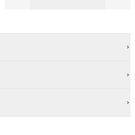


