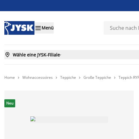

Menü

Wähle eine JYSK-Filiale

Home
Wohnaccessoires
Teppiche
Große Teppiche
Teppich RY




Neu