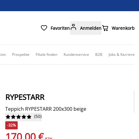



Favoriten
Anmelden
Warenkorb
tion
Prospekte
Filiale finden
Kundenservice
B2B
Jobs & Karriere
RYPESTARR
Teppich RYPESTARR 200x300 beige
(
50
)










-32%
170,00 €