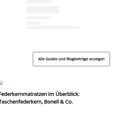
Alle Guides und Blogbeiträge anzeigen
Federkernmatratzen im Überblick:
T
Taschenfederkern, Bonell & Co.
K