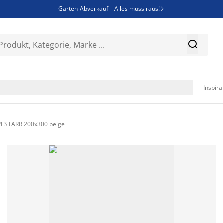
Garten-Abverkauf | Alles muss raus!

SALE | Spare bis zu 70%


Bist du Unternehmer? Entdecke JYSK-B2B

Esszimmerstuhl ADSLEV um nur 40€

Inspira
PESTARR 200x300 beige